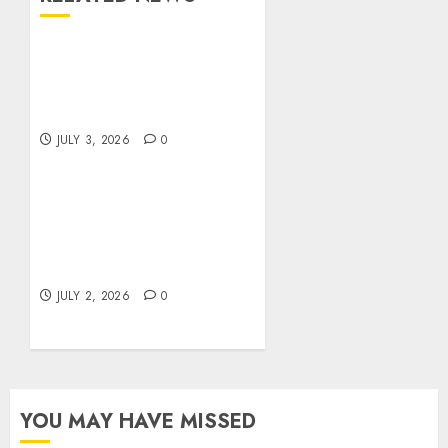
Everything Players
Should Know About
Towers Gambling
JULY 3, 2026
0
Creative Game Design
Boosts Crazy Time
Entertainment Appeal
JULY 2, 2026
0
YOU MAY HAVE MISSED