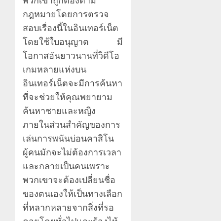
กฎหมายโดยการตรวจ
สอบเรื่องนี้ในอินเทอร์เน็ต
โดยใช้ใบอนุญาต มี
โอกาสอันยาวนานที่วิดีโอ
เกมหลายแห่งบน
อินเทอร์เน็ตจะมีการค้นหา
ที่จะช่วยให้คุณพยายาม
ค้นหาชายและหญิง
ภายในส่วนสำคัญของการ
เล่นการพนันบ่อนคาสิโน
ผู้คนมักจะไม่ต้องการเวลา
และกลายเป็นคนเพราะ
พวกเขาจะต้องเปลี่ยนชื่อ
ของตนเองให้เป็นทางเลือก
ที่หลากหลายจากสิ่งที่รอ
คอยโดยทั่วไปและร้องไห้