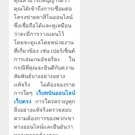
คุณได้เข้าถึงการเชื่อมต่อ
โครงข่ายคาสิโนออนไลน์
ซึ่งเชื่อถือได้และดูเหมือน
ว่าจะมีการวางแผนไว้
โดยจะดูแลโดยหน่วยงาน
ที่เกี่ยวข้อง เช่น เปอร์เซ็นต์
การเล่นเกมอัจฉริยะ ใน
กรณีที่คุณจะยินดีกับความ
สัมพันธ์บางอย่างอย่าง
แท้จริง ไม่ต้องจองราย
การใดๆ
เว็บพนันออนไลน์
เว็บตรง
การใคร่ครวญทุก
สิ่งอย่างแท้จริงตรวจสอบ
ความต้องการของพวกเขา
ทางออนไลน์และยืนยันว่า
พวกเขาถูกต้องตาม