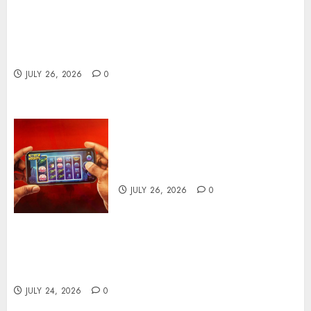
Personalized Options Make Online Slot Journeys
More Enjoyable
JULY 26, 2026
0
Online Slot Creates Rewarding
Adventures through Vibrant
Gaming Worlds
JULY 26, 2026
0
Fresh Themes Create Unique Online Slot
Adventures Every Single Time
JULY 24, 2026
0