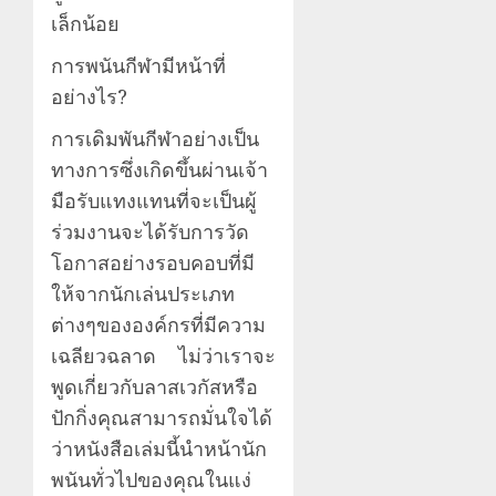
เล็กน้อย
การพนันกีฬามีหน้าที่
อย่างไร?
การเดิมพันกีฬาอย่างเป็น
ทางการซึ่งเกิดขึ้นผ่านเจ้า
มือรับแทงแทนที่จะเป็นผู้
ร่วมงานจะได้รับการวัด
โอกาสอย่างรอบคอบที่มี
ให้จากนักเล่นประเภท
ต่างๆขององค์กรที่มีความ
เฉลียวฉลาด ไม่ว่าเราจะ
พูดเกี่ยวกับลาสเวกัสหรือ
ปักกิ่งคุณสามารถมั่นใจได้
ว่าหนังสือเล่มนี้นำหน้านัก
พนันทั่วไปของคุณในแง่