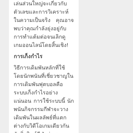
Enjoya
Online
เล่นส่วนใหญ่จะเกี่ยวกับ
Slot
ตัวเลขและการวิเคราะห์
JULY
Create
26,
ในความเป็นจริง คุณอาจ
2026
Rewar
Advent
พบว่าคุณกำลังยุ่งอยู่กับ
2
0
throug
การทำแต้มต่อจนเลิกดู
Vibran
เกมออนไลน์โดยสิ้นเชิง!
Gamin
Fresh
Worlds
Theme
การเก็งกำไร
Create
JULY
Unique
วิธีการเดิมพันหลักที่ใช้
26,
2026
Online
3
โดยนักพนันที่เชี่ยวชาญใน
Slot
0
การเดิมพันฟุตบอลคือ
Advent
ระบบเก็งกำไรอย่าง
Every
Discov
Single
Online
แน่นอน การใช้ระบบนี้ นัก
Time
Slot
พนันกิจกรรมกีฬาจะวาง
Entert
เดิมพันในผลลัพธ์ที่แตก
JULY
Featur
4
24,
ต่างกับวิดีโอเกมเดียวกัน
2026
Engag
Featur