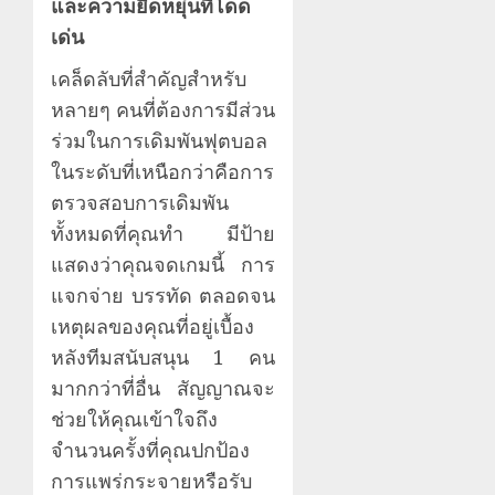
และความยืดหยุ่นที่โดด
เด่น
เคล็ดลับที่สำคัญสำหรับ
หลายๆ คนที่ต้องการมีส่วน
ร่วมในการเดิมพันฟุตบอล
ในระดับที่เหนือกว่าคือการ
ตรวจสอบการเดิมพัน
ทั้งหมดที่คุณทำ มีป้าย
แสดงว่าคุณจดเกมนี้ การ
แจกจ่าย บรรทัด ตลอดจน
เหตุผลของคุณที่อยู่เบื้อง
หลังทีมสนับสนุน 1 คน
มากกว่าที่อื่น สัญญาณจะ
ช่วยให้คุณเข้าใจถึง
จำนวนครั้งที่คุณปกป้อง
การแพร่กระจายหรือรับ