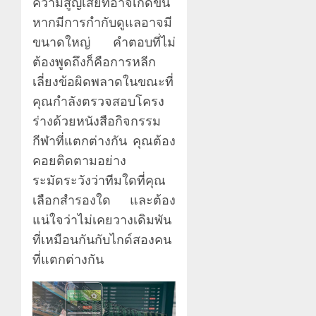
ความสูญเสียที่อาจเกิดขึ้น
หากมีการกำกับดูแลอาจมี
ขนาดใหญ่ คำตอบที่ไม่
ต้องพูดถึงก็คือการหลีก
เลี่ยงข้อผิดพลาดในขณะที่
คุณกำลังตรวจสอบโครง
ร่างด้วยหนังสือกิจกรรม
กีฬาที่แตกต่างกัน คุณต้อง
คอยติดตามอย่าง
ระมัดระวังว่าทีมใดที่คุณ
เลือกสำรองใด และต้อง
แน่ใจว่าไม่เคยวางเดิมพัน
ที่เหมือนกันกับไกด์สองคน
ที่แตกต่างกัน