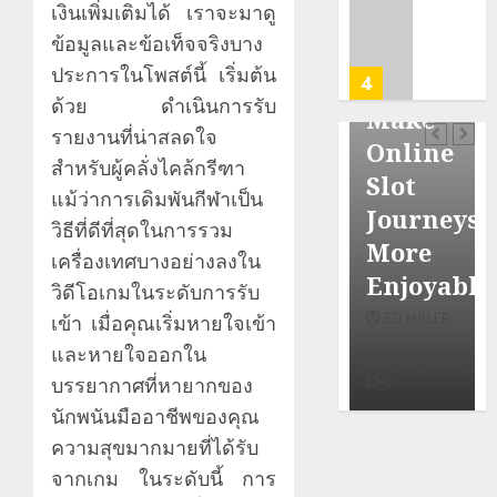
Single
Online
เงินเพิ่มเติมได้ เราจะมาดู
Experience
Online
Slot
Time
Slot
ข้อมูลและข้อเท็จจริงบาง
Online
Personalized
Slot
Entert
JULY
ประการในโพสต์นี้ เริ่มต้น
Featur
Slot
Options
Creates
4
24,
2026
Engag
ด้วย ดำเนินการรับ
Adventures
Make
Rewardi
Featur
รายงานที่น่าสลดใจ
0
With
Online
Adventur
Rhyth
Experi
สำหรับผู้คลั่งไคล้กรีฑา
Experi
Online
Unique
Slot
through
แม้ว่าการเดิมพันกีฬาเป็น
Slot
Symbol
Journeys
Vibrant
JULY
Advent
วิธีที่ดีที่สุดในการรวม
23,
Highlight
More
Gaming
2026
With
5
เครื่องเทศบางอย่างลงใน
Unique
Concepts
Enjoyable
Worlds
0
วิดีโอเกมในระดับการรับ
Symbo
ED MILLER
ED MILLER
ED MILLER
เข้า เมื่อคุณเริ่มหายใจเข้า
Highli
Person
Concep
Option
และหายใจออกใน
JULY 22, 2026
JULY 26, 2026
JULY 26, 2026
Make
บรรยากาศที่หายากของ
0
0
0
JULY
Online
22,
นักพนันมืออาชีพของคุณ
2026
Slot
1
ความสุขมากมายที่ได้รับ
Journe
0
More
จากเกม ในระดับนี้ การ