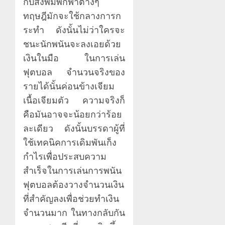
กับสิ่งพิมพ์กีฬาต่างๆ
0
Rhyth
Experi
ทฤษฎีมักจะใช้กลางการก
Experi
Online
ระทำ ดังนั้นไม่ว่าใครจะ
Slot
JULY
ชนะนักพนันจะลงเอยด้วย
Advent
23,
2026
With
เงินในมือ ในการเล่น
5
Unique
ฟุตบอล จำนวนจริงของ
0
Symbo
รายได้นั้นค่อนข้างเจียม
Highli
เนื้อเจียมตัว ความจริงก็
Concep
คือมันอาจจะน้อยกว่าร้อย
JULY
22,
ละเดียว ดังนั้นบรรดาผู้ที่
2026
ใช้เทคนิคการเดิมพันเก็ง
0
กำไรเพื่อประสบความ
สำเร็จในการเล่นการพนัน
ฟุตบอลต้องวางจำนวนเงิน
ที่สำคัญลงเพื่อช่วยทำเงิน
จำนวนมาก ในทางกลับกัน