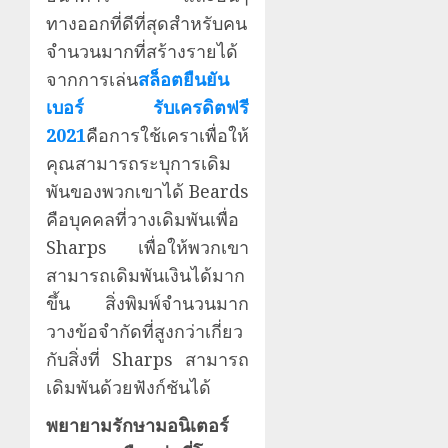
ทางออกที่ดีที่สุดสำหรับคน
จำนวนมากที่สร้างรายได้
จากการเล่น
สล็อตยืนยัน
เบอร์
รับเครดิตฟรี
2021
คือการใช้เคราเพื่อให้
คุณสามารถระบุการเดิม
พันของพวกเขาได้ Beards
คือบุคคลที่วางเดิมพันเพื่อ
Sharps เพื่อให้พวกเขา
สามารถเดิมพันเงินได้มาก
ขึ้น สิ่งพิมพ์จำนวนมาก
วางข้อจำกัดที่สูงกว่าเกี่ยว
กับสิ่งที่ Sharps สามารถ
เดิมพันด้วยฟังก์ชันได้
พยายามรักษามอนิเตอร์