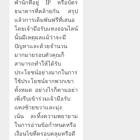
พำนักที่อยู่ IP หรือบัตร
ธนาคารที่คล้ายกัน สรุป
แล้วการเดิมพันฟรีที่เสนอ
โดยเจ้ามือรับแทงออนไลน์
นั้นมีเหตุผลแม้ว่าจะมี
ปัญหาและด้วยจำนวน
มากมายรอบตัวคุณก็
สามารถทำให้ได้รับ
ประโยชน์อย่างมากในการ
ใช้ประโยชน์จากพวกเขา
ทั้งหมด อย่างไรก็ตามอย่า
เพิ่งรีบเข้าร่วมเจ้ามือรับ
แทงซ้ายขวาและมุ่ง
เน้น ละทิ้งความพยายาม
ในการอ่านข้อกำหนดหรือ
เงื่อนไขที่ครอบคลุมหรือดี