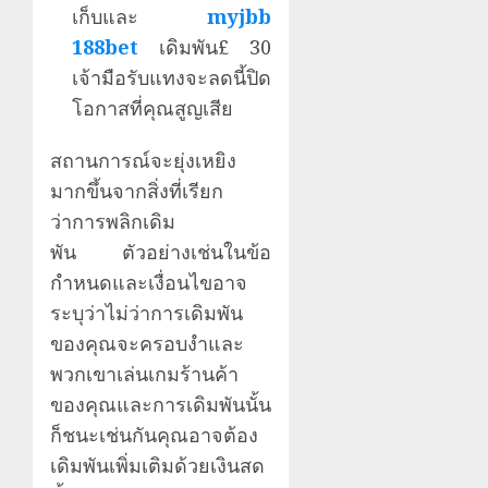
เก็บและ
myjbb
188bet
เดิมพัน£ 30
เจ้ามือรับแทงจะลดนี้ปิด
โอกาสที่คุณสูญเสีย
สถานการณ์จะยุ่งเหยิง
มากขึ้นจากสิ่งที่เรียก
ว่าการพลิกเดิม
พัน ตัวอย่างเช่นในข้อ
กำหนดและเงื่อนไขอาจ
ระบุว่าไม่ว่าการเดิมพัน
ของคุณจะครอบงำและ
พวกเขาเล่นเกมร้านค้า
ของคุณและการเดิมพันนั้น
ก็ชนะเช่นกันคุณอาจต้อง
เดิมพันเพิ่มเติมด้วยเงินสด