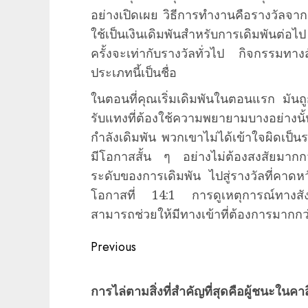
อย่างเปิดเผย วิธีการทำงานคือรางวัลจาก
ใช้เป็นเงินเดิมพันสำหรับการเดิมพันต่อไ
ครั้งจะเท่ากับรางวัลทั่วไป กิจกรรมทา
ประเภทนี้เป็นชื่อ
ในตอนที่คุณเริ่มเดิมพันในตอนแรก มัน
รับแทงที่ต้องใช้ความพยายามบางอย่างนั้น
กำลังเดิมพัน พวกเขาไม่ได้เข้าใจผิดเป็น
มีโอกาสสั้น ๆ อย่างไม่ต้องสงสัยมากก
ระดับของการเดิมพัน ไปสู่รางวัลที่คาดห
โอกาสที่ 14:1 การดูเหตุการณ์ทางสังคมท
สามารถช่วยให้มีทางเข้าที่ต้องการมากกว
Continue
Previous
Reading
Previous
การไล่ตามสิ่งที่สำคัญที่สุดคือผู้ชนะในค
post: