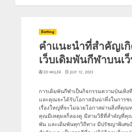
Betting
คำแนะนำที่สำคัญเก
เว็บเดิมพันกีฬาบนเว
ED MILLER
JULY 12, 2023
การเดิมพันกีฬาเป็นกิจกรรมความบันเทิง
และคุณจะได้รับโอกาสอันน่าทึ่งในการชนะส
เรื่องใหญ่ที่จะไม่ฉวยโอกาสผ่านสิ่งที่คุ
คุณมีเหตุผลก็ลองดู มีสามวิธีที่สำคัญที
พัน และเดิมพันทุกวิถีทาง มีปรัชญาพิเศษอื