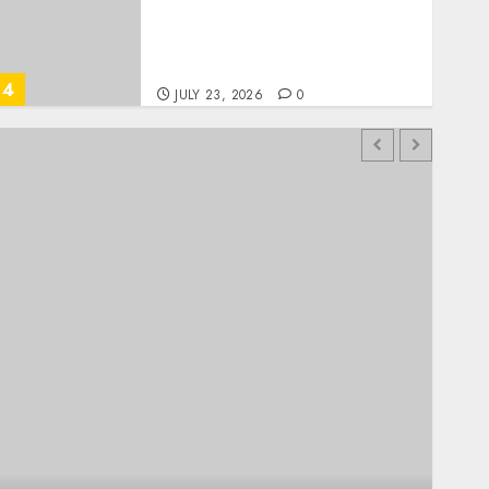
Entertainment Featuring
Engaging Feature Rhythm
Experiences
4
JULY 23, 2026
0
Slot
Experience Online Slot
Adventures With Unique
Symbol Highlight Concepts
JULY 22, 2026
0
5
Slot
Personalized Options Make
Online Slot Journeys More
Enjoyable
JULY 26, 2026
0
1
Slot