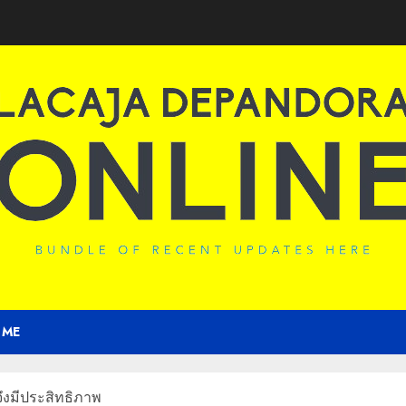
 ME
ึงมีประสิทธิภาพ