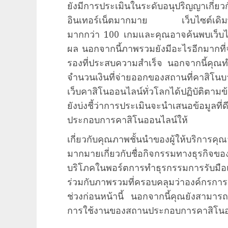
ยังมีการประเมินในระดับอนุปริญญาเกี่ย
อินเทอร์เน็ตมากมาย เว็บไซต์เดิมพั
มากกว่า 100 เกมและคุณอาจค้นพบเว็บไซต
ผล นอกจากนี้ภาพรวมยังมีอะไรอีกมากที่จะ
รองที่ประสบความสำเร็จ นอกจากนี้คุณทำค
จำนวนเงินที่จ่ายออกของสถานที่คาสิโนบ
เว็บคาสิโนออนไลน์ทั่วโลกได้ปฏิบัติตามข้
ยังบ่งชี้ว่าการประเมินจะนำเสนอข้อมูลที่
ประกอบการคาสิโนออนไลน์ให้
เกี่ยวกับคุณภาพชั้นนำของผู้ให้บริการคุณ
มากมายเกี่ยวกับชื่อกิจกรรมทางธุรกิจของค
บริโภคในพอร์ตการทำธุรกรรมการรับมือแ
ร่วมกับภาพรวมที่ครอบคลุมว่าองค์กรการ
ช่วงก่อนหน้านี้ นอกจากนี้คุณยังสามารถห
การใช้งานของสถานประกอบการคาสิโนออน