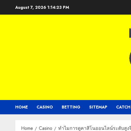
Skip
August 7, 2026
1:14:24 PM
to
content
HOME
CASINO
BETTING
SITEMAP
CATCH
Home
Casino
ทำไมการดูคาสิโนออนไลน์ระดับสูงจ