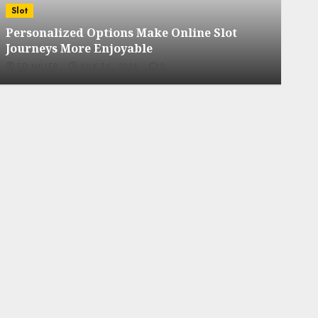
Online Slot Creates
Slot
Slot
Rewarding Adventures
Personalized Options Make Online Slot
Onli
through Vibrant Gaming
Journeys More Enjoyable
thr
Worlds
ED MILLER
JULY 26, 2026
0
ED 
2
JULY 26, 2026
0
Slot
Fresh Themes Create Unique
Online Slot Adventures Every
Single Time
JULY 24, 2026
0
3
Slot
Discover Online Slot
Entertainment Featuring
Engaging Feature Rhythm
Experiences
4
JULY 23, 2026
0