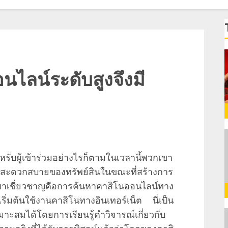
ไลน์ระดับสูงจึงมี
หรับผู้เข้าร่วมอย่างไรก็ตามในเวลานี้พวกเขา
ความสะดวกสบายของทรัพย์สินในขณะที่สร้างการ
เขาเชี่ยวชาญคือการค้นหาคาสิโนออนไลน์ทาง
่อเริ่มต้นใช้งานคาสิโนทางอินเทอร์เน็ต นี่เป็น
มาะสมได้โดยการเรียนรู้คำวิจารณ์เกี่ยวกับ