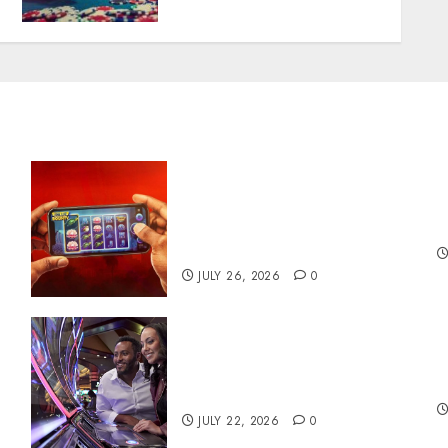
Online Slot Creates
Rewarding Adventures
F
through Vibrant Gaming
A
Worlds
JULY 26, 2026
0
Experience Online Slot
ng
E
Adventures With Unique
T
Symbol Highlight Concepts
JULY 22, 2026
0