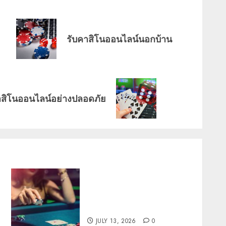
รับคาสิโนออนไลน์นอกบ้าน
ต์คาสิโนออนไลน์อย่างปลอดภัย
Winning Starts At Every
Trusted Online Casino
Experience
JULY 13, 2026
0