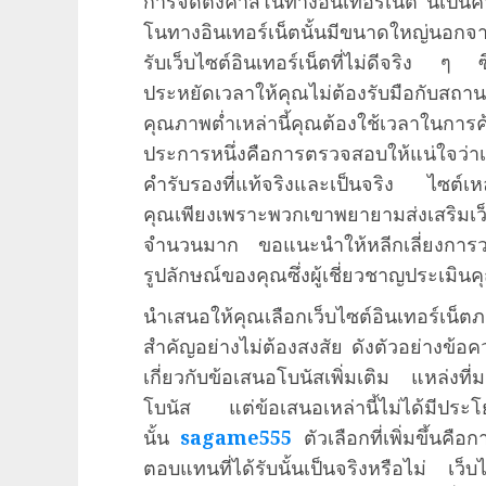
การจัดตั้งคาสิโนทางอินเทอร์เน็ต นี่เป็น
โนทางอินเทอร์เน็ตนั้นมีขนาดใหญ่นอกจากน
รับเว็บไซต์อินเทอร์เน็ตที่ไม่ดีจริง ๆ 
ประหยัดเวลาให้คุณไม่ต้องรับมือกับสถาน
คุณภาพต่ำเหล่านี้คุณต้องใช้เวลาในกา
ประการหนึ่งคือการตรวจสอบให้แน่ใจว่าเว
คำรับรองที่แท้จริงและเป็นจริง ไซต์เหล่
คุณเพียงเพราะพวกเขาพยายามส่งเสริมเว็
จำนวนมาก ขอแนะนำให้หลีกเลี่ยงการวาง
รูปลักษณ์ของคุณซึ่งผู้เชี่ยวชาญประเมิ
นำเสนอให้คุณเลือกเว็บไซต์อินเทอร์เน็ตภ
สำคัญอย่างไม่ต้องสงสัย ดังตัวอย่างข้อ
เกี่ยวกับข้อเสนอโบนัสเพิ่มเติม แหล่งที่
โบนัส แต่ข้อเสนอเหล่านี้ไม่ได้มีประ
นั้น
sagame555
ตัวเลือกที่เพิ่มขึ้น
ตอบแทนที่ได้รับนั้นเป็นจริงหรือไม่ เว