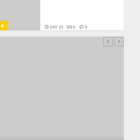
Entertainment Featuring
Engaging Feature Rhythm
Experiences
4
JULY 23, 2026
0
Slot
Experience Online Slot
Adventures With Unique
Symbol Highlight Concepts
JULY 22, 2026
0
5
Slot
Personalized Options Make
Online Slot Journeys More
Enjoyable
JULY 26, 2026
0
1
Slot