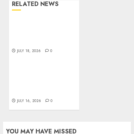
RELATED NEWS
Glorious Sports
Adventures Feature
Online Sports Betting
Experiences
JULY 18, 2026
0
Enjoy Rewarding Online
Sports Betting
Experiences Featuring
Positive Sporting
Adventures Daily
JULY 16, 2026
0
YOU MAY HAVE MISSED