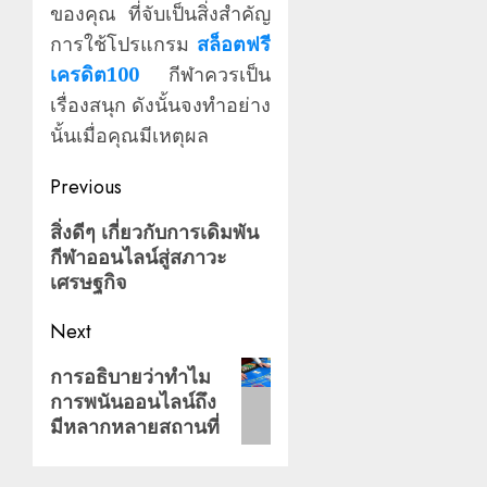
ของคุณ ที่จับเป็นสิ่งสำคัญ
การใช้โปรแกรม
สล็อตฟรี
เครดิต100
กีฬาควรเป็น
เรื่องสนุก ดังนั้นจงทำอย่าง
นั้นเมื่อคุณมีเหตุผล
Continue
Previous
Reading
Previous
สิ่งดีๆ เกี่ยวกับการเดิมพัน
กีฬาออนไลน์สู่สภาวะ
post:
เศรษฐกิจ
Next
Next
การอธิบายว่าทำไม
การพนันออนไลน์ถึง
post:
มีหลากหลายสถานที่