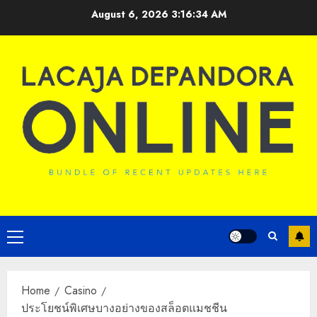
Skip
Create
August 6, 2026
3:16:35 AM
Unique
to
Online
3
content
Slot
Advent
Every
Discov
Single
Online
Time
Slot
Entert
JULY
Featur
4
24,
2026
Engag
Featur
0
Rhyth
Experi
Experi
Online
Slot
Primary
JULY
Advent
23,
Menu
2026
With
5
Unique
0
Home
Casino
Symbo
Highli
ประโยชน์พิเศษบางอย่างของสล็อตแมชชีน
Person