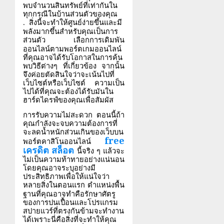
More
พบจำนวนสินทรัพย์ที่เท่ากันใน
Enjoya
Online
ทุกกรณีในบ้านส่วนตัวของคุณ
สิ่งนี้จะทำให้ศูนย์ง่ายขึ้นและมี
Slot
.
JULY
พลังมากขึ้นสำหรับคุณเป็นการ
Create
26,
ส่วนตัว
เลือกการเดิมพัน
2026
Rewar
ออนไลน์ตามพอร์ตเกมออนไลน์
Advent
ที่คุณอาจได้รับโอกาสในการค้น
2
0
พบวิธีต่างๆ
ที่เกี่ยวข้อง
จากนั้น
throug
จึงค่อยตัดสินใจว่าจะเน้นไปที่
Vibran
เว็บไซต์หรือเว็บไซต์
ความเป็น
Gamin
Fresh
ไปได้ที่คุณจะต้องได้รับมันใน
ฮาร์ดไดรฟ์ของคุณเพื่อสัมผัส
Worlds
Theme
Create
การรับความไม่สะดวก
ตอนนี้ถ้า
JULY
Unique
คุณกำลังจะจบความต้องการที่
26,
จะลดน้ำหนักส่วนเกินของเว็บบน
2026
Online
3
free
พอร์ตคาสิโนออนไลน์
Slot
เครดิต สล็อต
0
นี้จริง
ๆ
แล้วจะ
Advent
ไม่เป็นความท้าทายอย่างแน่นอน
Every
โดยคุณอาจระบุอย่างมี
Discov
ประสิทธิภาพเพื่อให้แน่ใจว่า
Single
Online
หลายสิ่งในตอนแรก
ตำแหน่งพื้น
Time
Slot
ฐานที่คุณอาจทำคือรักษาศัตรู
Entert
ของการปนเปื้อนและโปรแกรม
JULY
สปายแวร์ที่ตรงกันข้ามจะทำงาน
Featur
4
24,
ได้เพราะนี่คือสิ่งที่จะทำให้คุณ
2026