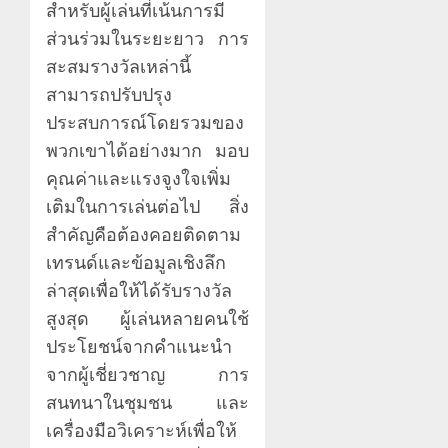
สำหรับผู้เล่นที่เน้นการมี
ส่วนร่วมในระยะยาว การ
สะสมรางวัลเหล่านี้
สามารถปรับปรุง
ประสบการณ์โดยรวมของ
พวกเขาได้อย่างมาก มอบ
คุณค่าและแรงจูงใจเพิ่ม
เติมในการเล่นต่อไป สิ่ง
สำคัญคือต้องคอยติดตาม
เทรนด์และข้อมูลเชิงลึก
ล่าสุดเพื่อให้ได้รับรางวัล
สูงสุด ผู้เล่นหลายคนใช้
ประโยชน์จากคำแนะนำ
จากผู้เชี่ยวชาญ การ
สนทนาในชุมชน และ
เครื่องมือวิเคราะห์เพื่อให้