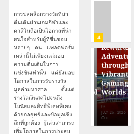
Advent
Every
Discov
Slot
Slot
การปลดล็อกรางวัลที่น่า
Single
Online
Experience
Online
Slot
ตื่นเต้นผ่านเกมกีฬาและ
Time
Slot
Online
Personalized
Slot
Entert
คาสิโนถือเป็นโอกาสที่น่า
JULY
Featur
Slot
Options
Creates
4
24,
สนใจสำหรับผู้ที่ชื่นชอบ
2026
Engag
Adventures
Make
Rewardin
หลายๆ คน แพลตฟอร์ม
Featur
0
With
Online
Adventur
เหล่านี้ไม่เพียงแต่มอบ
Rhyth
Experi
Experi
Online
ความตื่นเต้นในการ
Unique
Slot
through
Slot
แข่งขันเท่านั้น แต่ยังมอบ
Symbol
Journeys
Vibrant
JULY
Advent
23,
โอกาสในการรับรางวัล
Highlight
More
Gaming
2026
With
5
มูลค่ามหาศาล ตั้งแต่
Unique
Concepts
Enjoyable
Worlds
0
Symbo
รางวัลเงินสดไปจนถึง
ED MILLER
ED MILLER
ED MILLER
Highli
Person
โบนัสและสิทธิพิเศษพิเศษ
Concep
Option
JULY 22, 2026
JULY 26, 2026
JULY 26, 2026
ด้วยกลยุทธ์และข้อมูลเชิง
Make
0
0
0
JULY
ลึกที่ถูกต้อง ผู้เล่นสามารถ
Online
22,
2026
Slot
เพิ่มโอกาสในการประสบ
1