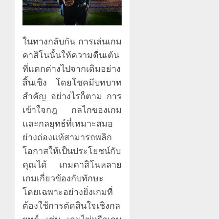
ในทางกลับกัน การเล่นเกม
คาสิโนนั้นให้ความตื่นเต้น
ที่แตกต่างไปจากเดิมอย่าง
สิ้นเชิง โดยโชคมีบทบาท
สำคัญ อย่างไรก็ตาม การ
เข้าใจกฎ กลไกของเกม
และกลยุทธ์ที่เหมาะสมอ
ย่างถ่องแท้สามารถพลิก
โอกาสให้เป็นประโยชน์กับ
คุณได้ เกมคาสิโนหลาย
เกมเกี่ยวข้องกับทักษะ
โดยเฉพาะอย่างยิ่งเกมที่
ต้องใช้การตัดสินใจเชิงกล