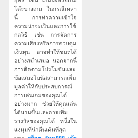
ยุทธ์ เช่น เกมไพ่หรือเกม
โต๊ะบางเกม ในกรณีเหล่า
นี้ การทำความเข้าใจ
ความน่าจะเป็นและการใช้
กลวิธี เช่น การจัดการ
ความเสี่ยงหรือการควบคุม
เงินทุน อาจทำให้ชนะได้
อย่างสม่ำเสมอ นอกจากนี้
การติดตามโปรโมชั่นและ
ข้อเสนอโบนัสสามารถเพิ่ม
มูลค่าให้กับประสบการณ์
การเล่นเกมของคุณได้
อย่างมาก ช่วยให้คุณเล่น
ได้นานขึ้นและอาจเพิ่ม
รางวัลของคุณได้ หนึ่งใน
แง่มุมที่น่าตื่นเต้นที่สุด