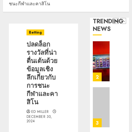
Highli
ชนะกีฬาและคาสิโน
Person
Concep
Option
Make
TRENDING
JULY
Online
22,
NEWS
2026
Slot
1
Betting
Journe
0
ปลดล็อก
More
Enjoya
Online
รางวัลที่น่า
Slot
ตื่นเต้นด้วย
JULY
Create
26,
ข้อมูลเชิง
2026
Rewar
ลึกเกี่ยวกับ
Advent
2
0
throug
การชนะ
Vibran
กีฬาและคา
Gamin
Fresh
สิโน
Worlds
Theme
Create
ED MILLER
JULY
Unique
DECEMBER 30,
26,
2024
2026
Online
3
Slot
0