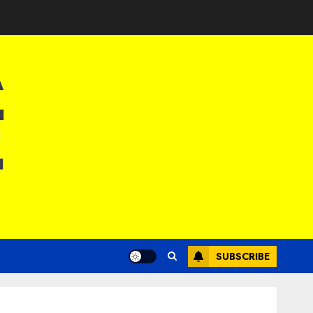
Single Time
JULY 24, 2026
0
3
Slot
Discover Online Slot
Entertainment Featuring
Engaging Feature Rhythm
Experiences
4
JULY 23, 2026
0
Slot
Experience Online Slot
Adventures With Unique
Symbol Highlight Concepts
JULY 22, 2026
0
5
SUBSCRIBE
Slot
Personalized Options Make