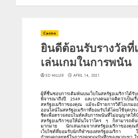
Casino
ยินดีต้อนรับรางวัลที
เล่นเกมในการพนัน
ED MILLER
APRIL 14, 2021
ผู้ที่ชื่นชอบการเดิมพันบนเว็บในสหรัฐอเมริกาได้รับ
พิจารณาถึงปี
และบางคนอาจคิดว่าเป็นเรื่
2549
สหรัฐอเมริกาของคุณ
แม้จะมีรายการวิดีโอเกมออ
ออนไลน์ในสหรัฐอเมริกาที่ยอมรับได้โดยใช้จุดประส
ชิดเพื่อตรวจสอบไนท์คลับการพนันที่ไม่อนุญาตให้น
สหรัฐอเมริกาขอให้มั่นใจว่าใคร
ๆ
ก็สามารถค้น
มากมาย
นักเล่นเกมจากสหรัฐอเมริกาของคุณที่ต
เว็บไซต์ที่ยอมรับนักกีฬาของสหรัฐอเมริกา
ใ
กำหนดกลยุทธ์ในการอุดหนุนบันทึกของพวกเขา
ใ