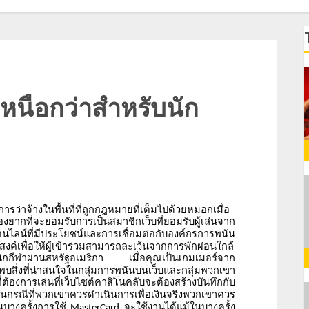
่เหนือกว่าสำหรับนัก
การว่าจ้างในพื้นที่ที่ถูกกฎหมายที่เต็มไปด้วยหมอกเมื่อ
องยากที่จะยอมรับการเป็นสมาชิกเว็บที่ยอมรับผู้เล่นจาก
นไลน์ที่มีประโยชน์และการเชื่อมต่อกับองค์กรการพนัน
งค์เพื่อให้ผู้เข้าร่วมสามารถละเว้นจากการพักผ่อนใกล้
ักกีฬาผ่านสหรัฐอเมริกา
เมื่อคุณเป็นเกมเมอร์จาก
พบสิ่งที่น่าสนใจในกลุ่มการพนันบนเว็บและกลุ่มพวกเขา
้องการเล่นที่เว็บไซต์คาสิโนคลับจะต้องสร้างบันทึกกับ
นกรณีที่พวกเขาควรดำเนินการเพื่อเงินจริงพวกเขาควร
นบางครั้งการใช้
จะใช้งานได้แม้ในบางครั้ง
MasterCard