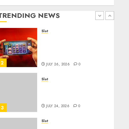
Online Slot Journeys More
Enjoyable
TRENDING NEWS
JULY 26, 2026
0
1
Slot
Online Slot Creates
Rewarding Adventures
through Vibrant Gaming
Worlds
2
JULY 26, 2026
0
Slot
Fresh Themes Create Unique
Online Slot Adventures Every
Single Time
JULY 24, 2026
0
3
Slot
Discover Online Slot