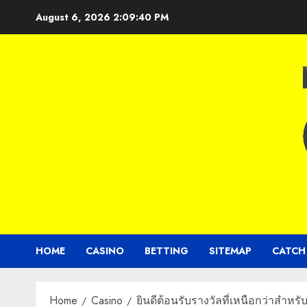
Skip
August 6, 2026
2:09:41 PM
to
content
HOME
CASINO
BETTING
SITEMAP
CATCH
Home
Casino
ยินดีต้อนรับรางวัลที่เหนือกว่าสำห