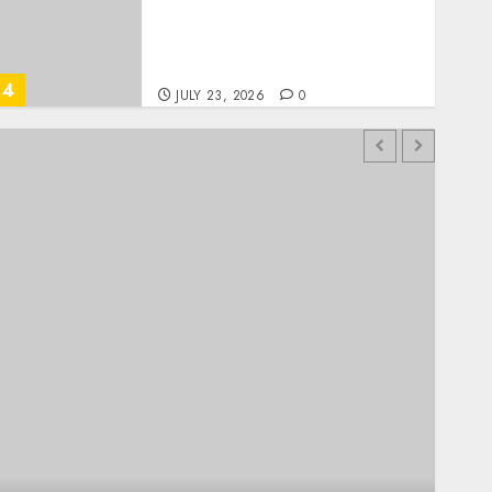
Entertainment Featuring
Engaging Feature Rhythm
Experiences
4
JULY 23, 2026
0
Slot
Experience Online Slot
Adventures With Unique
Symbol Highlight Concepts
JULY 22, 2026
0
5
Slot
Personalized Options Make
Online Slot Journeys More
Enjoyable
JULY 26, 2026
0
1
Slot