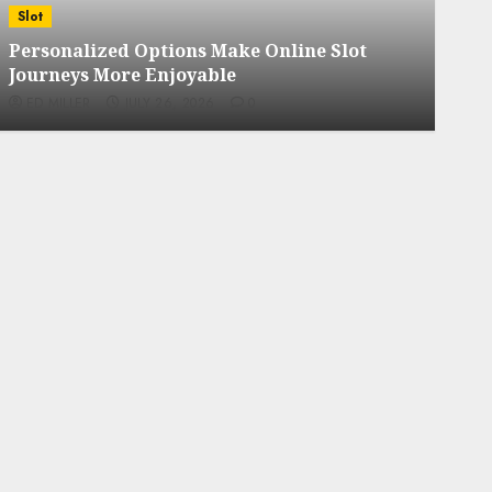
Online Slot Creates
Slot
Slot
Rewarding Adventures
Personalized Options Make Online Slot
Onli
through Vibrant Gaming
Journeys More Enjoyable
thr
Worlds
ED MILLER
JULY 26, 2026
0
ED 
2
JULY 26, 2026
0
Slot
Fresh Themes Create Unique
Online Slot Adventures Every
Single Time
JULY 24, 2026
0
3
Slot
Discover Online Slot
Entertainment Featuring
Engaging Feature Rhythm
Experiences
4
JULY 23, 2026
0