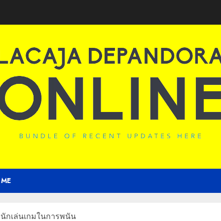
 ME
รับนักเล่นเกมในการพนัน