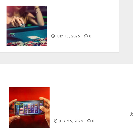
Winning Starts At Every
Trusted Online Casino
Experience
JULY 13, 2026
0
Online Slot Creates
Rewarding Adventures
F
through Vibrant Gaming
A
Worlds
JULY 26, 2026
0