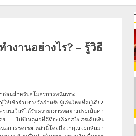
ำงานอย่างไร? – รู้วิธี
มีมาก่อนสำหรับสโมสรการพนันทาง
ข้าร่วมรางวัลสำหรับผู้เล่นใหม่ที่อยู่เคียง
สรบนเว็บที่ได้รับความเคารพอย่างประเมินค่า
ร ไม่มีเหตุผลที่ดีที่จะเลือกสโมสรเดิมพัน
ันเสนอการชดเชยเหล่านี้โดยถือว่าคุณจะกลับมา