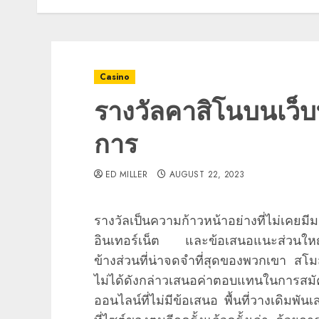
Casino
รางวัลคาสิโนบนเว็บท
การ
ED MILLER
AUGUST 22, 2023
รางวัลเป็นความก้าวหน้าอย่างที่ไม่เคย
อินเทอร์เน็ต และข้อเสนอแนะส่วนใหญ่ให้เ
ข้างส่วนที่น่าจดจำที่สุดของพวกเขา สโม
ไม่ได้ดังกล่าวเสนอค่าตอบแทนในการสมัค
ออนไลน์ที่ไม่มีข้อเสนอ พื้นที่วางเดิมพ