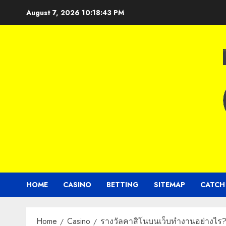
Skip
August 7, 2026
10:18:44 PM
to
content
HOME
CASINO
BETTING
SITEMAP
CATCH
Home
Casino
รางวัลคาสิโนบนเว็บทำงานอย่างไร? –