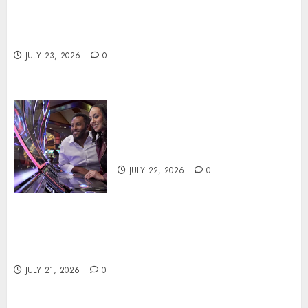
Discover Online Slot Entertainment Featuring
Engaging Feature Rhythm Experiences
JULY 23, 2026
0
Experience Online Slot
Adventures With Unique
Symbol Highlight Concepts
JULY 22, 2026
0
Experience Cheerful Online Slot Gameplay
Through Refreshing Entertainment Journeys
JULY 21, 2026
0