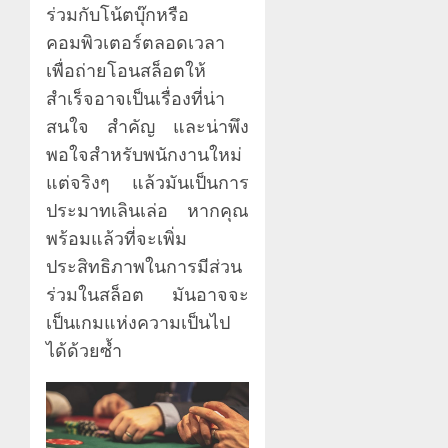
Featur
4
24,
ร่วมกับโน้ตบุ๊กหรือ
2026
Engag
คอมพิวเตอร์ตลอดเวลา
Featur
0
เพื่อถ่ายโอนสล็อตให้
Rhyth
Experi
Experi
Online
สำเร็จอาจเป็นเรื่องที่น่า
Slot
สนใจ สำคัญ และน่าพึง
JULY
Advent
23,
พอใจสำหรับพนักงานใหม่
2026
With
5
แต่จริงๆ แล้วมันเป็นการ
Unique
0
Symbo
ประมาทเลินเล่อ หากคุณ
Highli
พร้อมแล้วที่จะเพิ่ม
Concep
ประสิทธิภาพในการมีส่วน
JULY
ร่วมในสล็อต มันอาจจะ
22,
2026
เป็นเกมแห่งความเป็นไป
0
ได้ด้วยซ้ำ