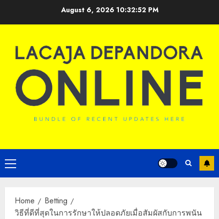
Skip
Theme
August 6, 2026
10:32:52 PM
to
Create
Unique
content
Online
3
Slot
Advent
Every
Discov
Single
Online
Time
Slot
Entert
JULY
Featur
4
24,
2026
Engag
Featur
0
Rhyth
Experi
Experi
Online
Primary
Slot
Menu
JULY
Advent
23,
2026
With
5
Home
Betting
Unique
0
วิธีที่ดีที่สุดในการรักษาให้ปลอดภัยเมื่อสัมผัสกับการพนัน
Symbo