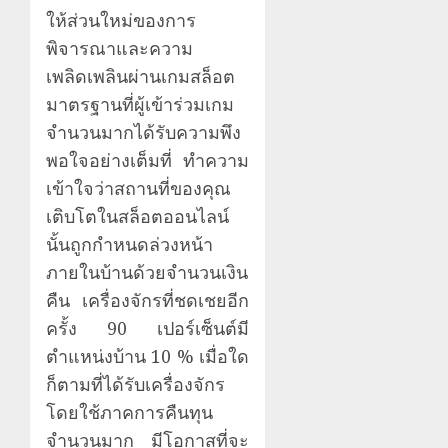
ให้ส่วนใหม่ของการ
พิจารณาและความ
เพลิดเพลินผ่านเกมสล็อต
มาตรฐานที่ผู้เข้าร่วมเกม
จำนวนมากได้รับความพึง
พอใจอย่างเต็มที่ ทำความ
เข้าใจว่าสถานที่ของคุณ
เติบโตในสล็อตออนไลน์
นั้นถูกกำหนดล่วงหน้า
ภายในบ้านด้วยจำนวนเงิน
คืน เครื่องจักรที่ชดเชยอีก
ครั้ง 90 เปอร์เซ็นต์มี
ตำแหน่งบ้าน 10 % เมื่อใด
ก็ตามที่ได้รับเครื่องจักร
โดยใช้ภาคการคืนทุน
จำนวนมาก มีโอกาสที่จะ