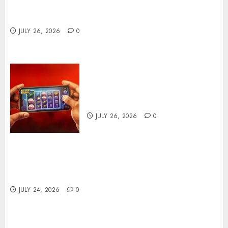
Personalized Options Make Online Slot Journeys
More Enjoyable
JULY 26, 2026
0
Online Slot Creates Rewarding
Adventures through Vibrant
Gaming Worlds
JULY 26, 2026
0
Fresh Themes Create Unique Online Slot
Adventures Every Single Time
JULY 24, 2026
0