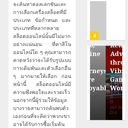
Advent
จะค้นหาคอลเลกชันและ
Every
Discov
Slot
Slot
การเลือกเครื่องสล็อตที่มี
Single
Online
Experience
Online
Slot
ประเภท ข้อกำหนด และ
Time
Slot
Online
Personalized
Slot
ประเภทที่หลากหลาย
Entert
JULY
Featur
Slot
Options
Creates
สล็อตออนไลน์นั้นมีไม่มาก
4
24,
2026
Engag
อย่างแน่นอน ที่คาสิโน
Adventures
Make
Rewardin
Featur
0
ออนไลน์ใด ๆ คุณสามารถ
With
Online
Adventur
Rhyth
Experi
คาดหวังว่าจะได้รับรูปแบบ
Experi
Online
Unique
Slot
through
Slot
การเดิมพันและตัวเลือกอื่น
Symbol
Journeys
Vibrant
JULY
Advent
23,
ๆ มากมายให้เลือก ก่อน
Highlight
More
Gaming
2026
With
5
หน้านี้ สล็อตออนไลน์มี
Unique
Concepts
Enjoyable
Worlds
0
ความพึงพอใจและรวดเร็ว
Symbo
ED MILLER
ED MILLER
ED MILLER
Highli
Person
นอกจากนี้ผู้ร่วมให้ข้อมูล
Concep
Option
บางรายสามารถค้นพบตัว
JULY 22, 2026
JULY 26, 2026
JULY 26, 2026
Make
0
0
0
JULY
เองก่อนที่จะคิดว่าพวกเขา
Online
22,
อาจได้รับการซื้อเริ่มต้น
2026
Slot
1