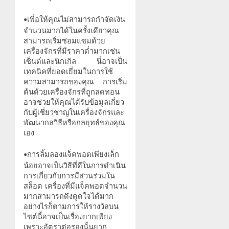
Journe
0
More
เพื่อให้คุณไม่สามารถกำจัดเงิน
•
Enjoya
Online
จำนวนมากได้ในครั้งเดียวคุณ
Slot
สามารถเริ่มซ่อมแซมด้วย
JULY
Create
เครื่องจักรที่มีราคาต่ำมากเช่น
26,
2026
Rewar
เซ็นต์และนิกเกิล
นี่อาจเป็น
Advent
เทคนิคที่ยอดเยี่ยมในการใช้
2
0
ความสามารถของคุณ
การเริ่ม
throug
ต้นด้วยเครื่องจักรที่ถูกลดทอน
Vibran
อาจช่วยให้คุณได้รับข้อมูลเกี่ยว
Gamin
Fresh
กับผู้เชี่ยวชาญในเครื่องจักรและ
Worlds
Theme
พัฒนากลวิธีหรือกลยุทธ์ของคุณ
Create
เอง
JULY
Unique
26,
2026
Online
3
การลิ้มลองแจ็คพอตเพียงเล็ก
•
Slot
น้อยอาจเป็นวิธีที่ดีในการดำเนิน
0
Advent
การเกี่ยวกับการมีส่วนร่วมใน
Every
Discov
สล็อต
เครื่องที่มีแจ็คพอตจำนวน
Single
มากสามารถดึงดูดใจได้มาก
Online
อย่างไรก็ตามการให้รางวัลบน
Time
Slot
ไซต์นี้อาจเป็นเรื่องยากเพียง
Entert
JULY
เพราะอัตราต่อรองนั้นยาก