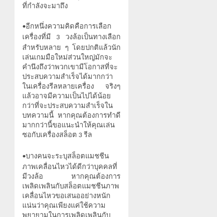
ที่กำลังจะมาถึง
อีกหนึ่งความคิดคือการเลือก
•
เครื่องที่มี
วงล้อเป็นทางเลือก
3
สำหรับหลาย
ๆ
โดยปกติแล้วนัก
เล่นเกมมือใหม่ส่วนใหญ่มักจะ
คำนึงถึงว่าพวกเขามีโอกาสที่จะ
ประสบความสำเร็จได้มากกว่า
ในเครื่องรีลหลายเครื่อง
จริงๆ
แล้วอาจมีความเป็นไปได้น้อย
กว่าที่จะประสบความสำเร็จใน
บทความนี้
หากคุณต้องการทำดี
มากกว่านี้ขอแนะนำให้คุณเล่น
ซอกับเครื่องสล็อต
รีล
3
บางคนจะระบุสล็อตแมชชีน
•
ภาพเคลื่อนไหวได้ดีกว่าบุคคลที่
มีวงล้อ
หากคุณต้องการ
เพลิดเพลินกับสล็อตแมชชีนภาพ
เคลื่อนไหวขอเสนออย่างหนัก
แน่นว่าคุณเพียงแค่ใช้ความ
พยายามในการเพลิดเพลินกับ