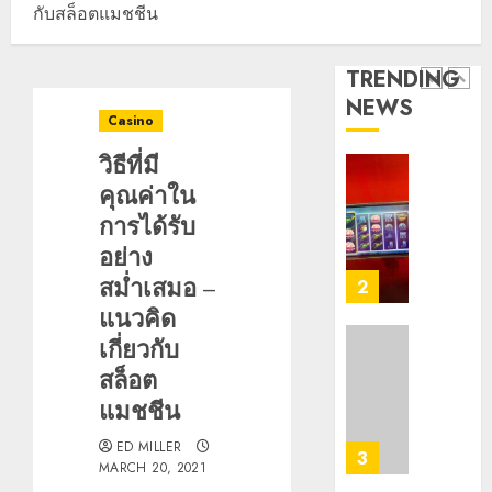
Highli
กับสล็อตแมชชีน
Person
Concep
Option
Make
TRENDING
JULY
Online
22,
NEWS
2026
Slot
1
Casino
Journe
0
วิธีที่มี
More
Enjoya
Online
คุณค่าใน
Slot
การได้รับ
JULY
Create
26,
อย่าง
2026
Rewar
สม่ำเสมอ –
Advent
2
0
throug
แนวคิด
Vibran
เกี่ยวกับ
Gamin
Fresh
สล็อต
Worlds
Theme
แมชชีน
Create
JULY
Unique
26,
ED MILLER
2026
Online
3
MARCH 20, 2021
Slot
0