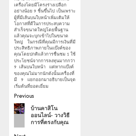
เครื่องโดยมีโครงร่างเปลือก
อย่างน้อย
ชิ้นขึ้นไป
เป็นเพราะ
9
ผู้ที่มีเส้นบนใบหน้าเพิ่มเติมให้
โอกาสที่ดีในการประสบความ
สำเร็จขนาดใหญ่โดยพื้นฐาน
แล้วคุณจะบุกเข้าไปในขนาด
ใหญ่
ในกรณีที่คุณมีการเงินที่มี
ประสิทธิภาพภายในแบ๊งค์ของ
คุณโดยปกติแล้วการชื่นชม
ใช้
1
ประโยชน์จากการลงทุนมากกว่า
เส้นบนใบหน้า
แต่หากแบ๊งค์
9
ของคุณไม่มากนักดังนั้นเครื่องที่
มี
แยกออกมาอธิบายเป็นจุด
9
เริ่มต้นที่ยอดเยี่ยม
Continue
Previous
Reading
Previous
บ้านคาสิโน
ออนไลน์- วางวิธี
post:
การที่ตรงกับคุณ