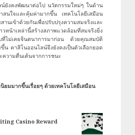
์ยังคงพัฒนาต่อไป นวัตกรรมใหม่ๆ ในด้าน
าสนใจและคุ้มค่ามากขึ้น เทคโนโลยีเสมือน
สานเข้าด้วยกันเพื่อปรับปรุงความสมจริงและ
น้าเหล่านี้สร้างสภาพแวดล้อมที่สมจริงยิ่ง
บบที่ไม่เคยจินตนาการมาก่อน ด้วยคุณสมบัติ
่มขึ้น คาสิโนออนไลน์จึงยังคงเป็นตัวเลือกยอด
และความตื่นเต้นจากการชนะ
ิยมมากขึ้นเรื่อยๆ ด้วยเทคโนโลยีเสมือน
iting Casino Reward