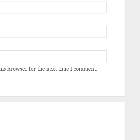
his browser for the next time I comment.
Creative Game Design Boosts Crazy Time