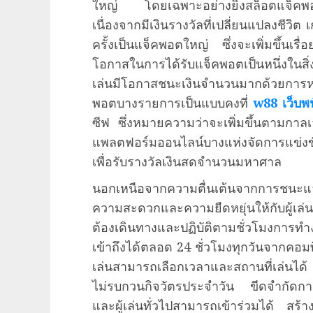
ใหญ่ โดยเฉพาะอย่างยิ่งสล็อตแจ็คพอ
เนื่องจากมีเงินรางวัลที่เปลี่ยนแปลงชีวิ
ครั้งเป็นแจ็คพอตใหญ่ ซึ่งจะเพิ่มขึ้นเรื่
โอกาสในการได้รับแจ็คพอตเป็นหนึ่งในสิ่ง
เล่นมีโอกาสชนะเงินจำนวนมากด้วยการหมุ
พอตบางรายการเป็นแบบคงที่
w88 เว็บพ
ซีฟ ซึ่งหมายความว่าจะเพิ่มขึ้นตามกาลเวลา
แพลตฟอร์มออนไลน์บางแห่งจัดการแข่งขัน
เพื่อรับรางวัลเงินสดจำนวนมหาศาล
นอกเหนือจากความตื่นเต้นจากการชนะแล
ความสะดวกและความยืดหยุ่นให้กับผู้เล่นอ
ต้องเดินทางและปฏิบัติตามชั่วโมงการ
เข้าถึงได้ตลอด 24 ชั่วโมงทุกวันจากคอมพิ
เล่นสามารถเลือกเวลาและสถานที่เล่นได้
ไม่รบกวนกิจวัตรประจำวัน ขีดจำกัดการเดิ
และผู้เล่นทั่วไปสามารถเข้าร่วมได้ สร้