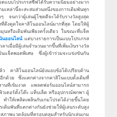
ตแบบโปรเกรสซีฟได้รับความนิยมอย่างมาก
ต เกมเหล่านี้จะสะสมส่วนหนึ่งของการเดิมพันทุก
อยๆ จนกว่าผู้เล่นผู้โชคดีจะได้รับรางวัลสูงสุด
ที่ดึงดูดใจคาสิโนออนไลน์มากที่สุด โดยให้ผู้
นหรือเดิมพันเพียงครั้งเดียว ในขณะที่แจ็ค
นันออนไลน์
แต่บางรายการเป็นแบบโปรเกรส
เมื่อมีผู้เล่นจำนวนมากขึ้นที่เพิ่มเงินรางวัล
แจ็คพอตพิเศษ ซึ่งผู้เข้าร่วมจะแข่งขันกัน
้ว คาสิโนออนไลน์ยังมอบข้อได้เปรียบด้าน
ีกด้วย ซึ่งแตกต่างจากคาสิโนแบบดั้งเดิมที่
ทำงานที่เข้มงวด แพลตฟอร์มออนไลน์สามารถ
วเตอร์ตั้งโต๊ะ แท็บเล็ต หรืออุปกรณ์พกพา ผู้
 ทำให้เพลิดเพลินกับเกมโปรดได้ง่ายขึ้นโดย
มพันที่แตกต่างกันยังช่วยให้ผู้เล่นระดับสูง
างสภาพแวดล้อมที่ครอบคลุมสำหรับนักเล่นเกม