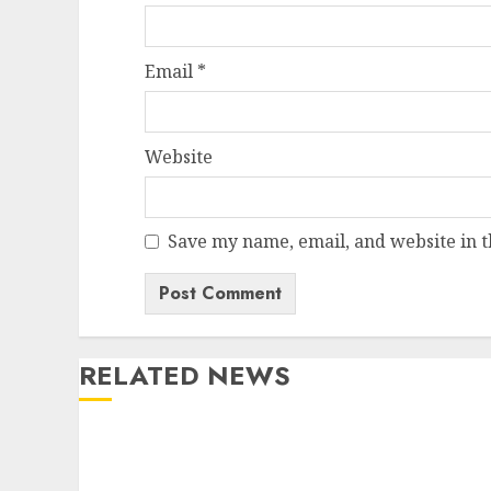
Email
*
Website
Save my name, email, and website in t
RELATED NEWS
Everything Players Should Know About