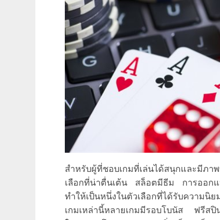
Slot
Experience Online Slot Adventures With
Unique Symbol Highlight Concepts
ED MILLER
JULY 22, 2026
0
สำหรับผู้ที่ชอบเกมที่เล่นได้สนุกและม
เลือกที่น่าตื่นเต้น สล็อตมีธีม การออ
ทำให้เป็นหนึ่งในตัวเลือกที่ได้รับความนิย
เกมเหล่านี้หลายเกมมีรอบโบนัส ฟรีสปิ