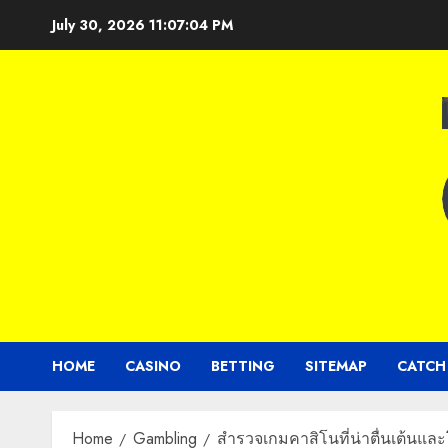
Skip
July 30, 2026
11:07:05 PM
to
content
HOME
CASINO
BETTING
SITEMAP
CATCH
Home
Gambling
สำรวจเกมคาสิโนที่น่าตื่นเต้นแ