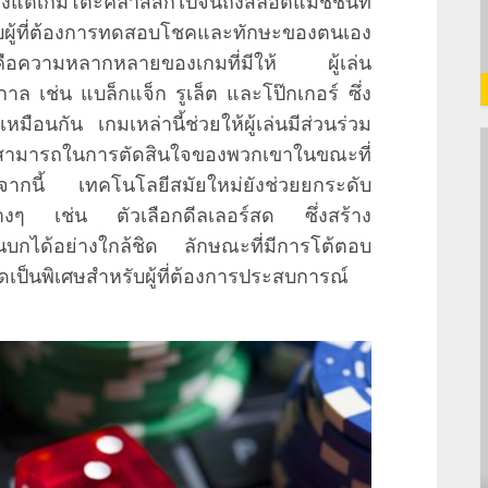
แต่เกมโต๊ะคลาสสิกไปจนถึงสล็อตแมชชีนที่
หรับผู้ที่ต้องการทดสอบโชคและทักษะของตนเอง
์คือความหลากหลายของเกมที่มีให้ ผู้เล่น
 เช่น แบล็กแจ็ก รูเล็ต และโป๊กเกอร์ ซึ่ง
หมือนกัน เกมเหล่านี้ช่วยให้ผู้เล่นมีส่วนร่วม
ามารถในการตัดสินใจของพวกเขาในขณะที่
อกจากนี้ เทคโนโลยีสมัยใหม่ยังช่วยยกระดับ
่างๆ เช่น ตัวเลือกดีลเลอร์สด ซึ่งสร้าง
นบกได้อย่างใกล้ชิด ลักษณะที่มีการโต้ตอบ
ดูดเป็นพิเศษสำหรับผู้ที่ต้องการประสบการณ์