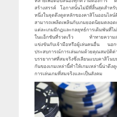
หลายเพื่อตอบสนองทุกความต้องการ ตั้ง
สร้างสรรค์ โอกาสนั้นไม่มีที่สิ้นสุดสำ
หนึ่งในจุดดึงดูดหลักของคาสิโนออนไลน
สามารถเพลิดเพลินกับเกมยอดนิยมตลอดกาล
แต่ละเกมมีกฎและกลยุทธ์การเดิมพันที่ไม่เ
ในแอ็กชันที่รวดเร็ว ท้าทายความส
แข่งขันกับเจ้ามือหรือผู้เล่นคนอื่น น
ประสบการณ์การเล่นเกมด้วยคุณสมบัติต
บรรยากาศที่สมจริงซึ่งเลียนแบบคาสิโนบ
กันของเกมเหล่านี้ทำให้เกมเหล่านี้น่าดึง
การเล่นเกมที่สมจริงและเป็นสังคม