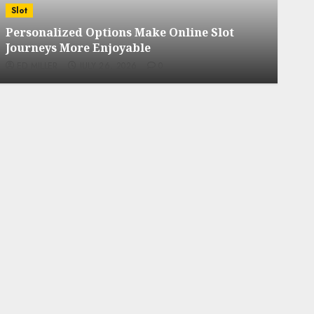
Online Slot Creates
Slot
Slot
Rewarding Adventures
Online Slot Creates Rewarding Adventures
Fres
through Vibrant Gaming
through Vibrant Gaming Worlds
Adve
Worlds
ED MILLER
JULY 26, 2026
0
ED 
2
JULY 26, 2026
0
Slot
Fresh Themes Create Unique
Online Slot Adventures Every
Single Time
JULY 24, 2026
0
3
Slot
Discover Online Slot
Entertainment Featuring
Engaging Feature Rhythm
Experiences
4
JULY 23, 2026
0