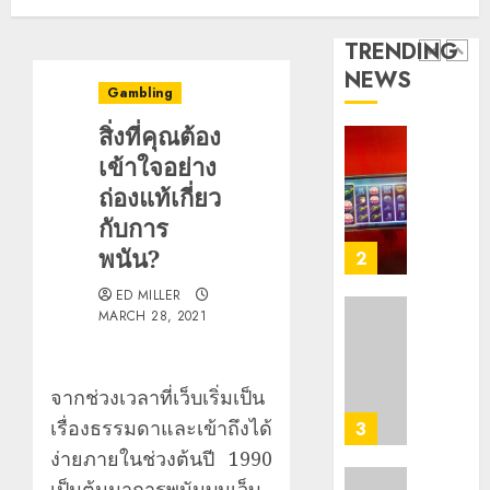
Concep
Option
Make
TRENDING
JULY
Online
22,
NEWS
2026
Slot
1
Gambling
Journe
0
สิ่งที่คุณต้อง
More
Enjoya
Online
เข้าใจอย่าง
Slot
ถ่องแท้เกี่ยว
JULY
Create
26,
กับการ
2026
Rewar
พนัน?
Advent
2
0
throug
ED MILLER
Vibran
MARCH 28, 2021
Gamin
Fresh
Worlds
Theme
Create
JULY
จากช่วงเวลาที่เว็บเริ่มเป็น
Unique
26,
2026
Online
เรื่องธรรมดาและเข้าถึงได้
3
Slot
ง่ายภายในช่วงต้นปี 1990
0
Advent
เป็นต้นมาการพนันบนเว็บ