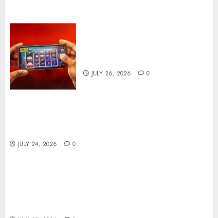
Online Slot Creates Rewarding
Adventures through Vibrant
Gaming Worlds
JULY 26, 2026
0
Fresh Themes Create Unique Online Slot
Adventures Every Single Time
JULY 24, 2026
0
Discover Online Slot Entertainment Featuring
Engaging Feature Rhythm Experiences