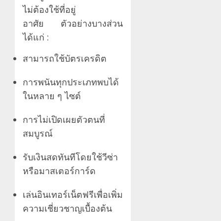
Engag
ไม่ต้องใช้ที่อยู่
Featur
0
อาศัย ตัวอย่างบางส่วน
Rhyth
Experi
Experi
Online
ได้แก่ :
Slot
JULY
Advent
สามารถใช้บัตรเครดิต
23,
2026
With
5
Unique
การพนันทุกประเภทพบได้
0
Symbo
ในหลาย ๆ ไซต์
Highli
Concep
การไม่เปิดเผยตัวตนที่
JULY
สมบูรณ์
22,
2026
รับเงินสดทันทีโดยใช้วีซ่า
0
หรือมาสเตอร์การ์ด
เล่นอินเทอร์เน็ตฟรีเพื่อเพิ่ม
ความเชี่ยวชาญเบื้องต้น