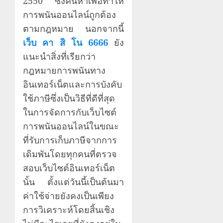
2550 ซึ่งค้นหาเพื่อทำให้
การพนันออนไลน์ถูกต้อง
ตามกฎหมาย นอกจากนี้
เว็บ คา สิ โน 6666
ยัง
แนะนำสิ่งที่เรียกว่า
กฎหมายการพนันทาง
อินเทอร์เน็ตและการบังคับ
ใช้ภาษีซึ่งเป็นวิธีที่ดีที่สุด
ในการจัดการกับเว็บไซต์
การพนันออนไลน์ในขณะ
ที่รับการเก็บภาษีจากการ
เดิมพันโดยทุกคนที่ตรวจ
สอบเว็บไซต์อินเทอร์เน็ต
นั้น ตั้งแต่วันนี้เป็นต้นมา
ค่าใช้จ่ายยังคงเป็นเพียง
การวิเคราะห์โดยสิ้นเชิง