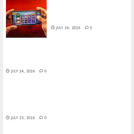
Online Slot Creates Rewarding
Adventures through Vibrant
Gaming Worlds
JULY 26, 2026
0
Fresh Themes Create Unique Online Slot
Adventures Every Single Time
JULY 24, 2026
0
Discover Online Slot Entertainment Featuring
Engaging Feature Rhythm Experiences
JULY 23, 2026
0