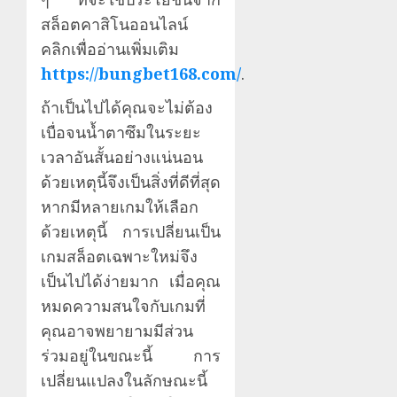
สล็อตคาสิโนออนไลน์
คลิกเพื่ออ่านเพิ่มเติม
https://bungbet168.com/
.
ถ้าเป็นไปได้คุณจะไม่ต้อง
เบื่อจนน้ำตาซึมในระยะ
เวลาอันสั้นอย่างแน่นอน
ด้วยเหตุนี้จึงเป็นสิ่งที่ดีที่สุด
หากมีหลายเกมให้เลือก
ด้วยเหตุนี้ การเปลี่ยนเป็น
เกมสล็อตเฉพาะใหม่จึง
เป็นไปได้ง่ายมาก เมื่อคุณ
หมดความสนใจกับเกมที่
คุณอาจพยายามมีส่วน
ร่วมอยู่ในขณะนี้ การ
เปลี่ยนแปลงในลักษณะนี้