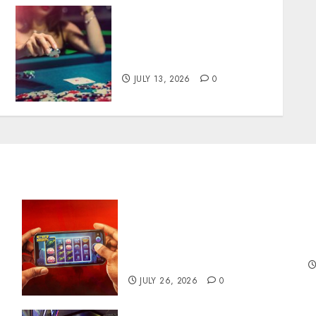
Winning Starts At Every
Trusted Online Casino
Experience
JULY 13, 2026
0
Online Slot Creates
Rewarding Adventures
F
through Vibrant Gaming
A
Worlds
JULY 26, 2026
0