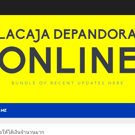
 ME
อให้ได้เงินจำนวนมาก