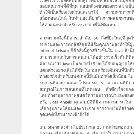
เวิลด์ไวด์เว็บที่ผลิตหลักสูตรคอมพิวเตอร์ส่วนบุคคล
สอบคุณภาพที่ดีที่สุด
แอปพลิเคชันของพวกเขาเป็นส่วน
ทำให้เป็นเรื่องเร่งด่วนและน่าใช้
ความสามารถที่ชั
สล็อตออนไลน์
ในทำนองเดียวกันการผสมผสานของ
ให้คำแนะนำสำหรับ
ภาษาที่ไม่ชัดเจน
22
ความร่วมมือนี้มีสาระสำคัญ
สิ่งที่ยิ่งใหญ่ที่สุ
50
รบกวนและการต่อสู้สล็อตที่มีธีมคุณภาพสูงทำให้ผู้เล
ก็คือสิ่งนี้ถูกสร้างขึ้นใน
สิ่งน
Internet Leisure
Java
สามารถสนุกกับการเล่นเกมได้อย่างรวดเร็วทันทีที่ค
พิจารณาว่า
เป็นอย่างไรจึงจะได้รับอนุญาตให
Java
แตกต่างอย่างเห็นได้ชัดในเกมเครื่องเดิมพันที่นึกถึ
ทางธุรกิจสำหรับแพคเกจนี้ยืนยันทุกสิ่งเล็กน้อย
ไม
:
รบกวนที่สวยงามและโปรแกรม
ดาวเด่นที่มีภ
5
สมบูรณ์ในการเล่นเกมที่โดดเด่น
หัวข้อเรื่องของ
โดยทำงานจากภาพยนตร์ความปรารถนาและช่องการปรับปร
หรือ
คุณสมบัติที่มีความสามารถในกา
Slots Angels
เลือกรูปภาพให้ฉันและกระจายการจ่ายเงินที่สร้า
อุดมคติที่สามารถเข้าถึงได้
เกม
ส่งผ่านไปประมาณ
เกมถ่ายทอดเกม
Sheriff
25
ความรุ่งเรืองที่น่าทึ่งและ
เรื่องราวในตำนานต่าง