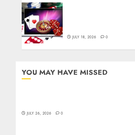
Discover Innovative
Approaches To Online
Baccarat Entertainment
And Interactive Moments
JULY 18, 2026
0
YOU MAY HAVE MISSED
Personalized Options Make Online Slot
Journeys More Enjoyable
JULY 26, 2026
0