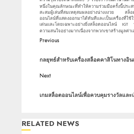
5
หนึ่งในคุณลักษณะที่ทำให้ความร่วมมือครั้งนี้ปร
สะสมผู้เล่นที่สมเหตุสมผลอย่างน่างงงวย
สล็อ
ออนไลน์ที่แสดงออกมาได้ทันทีและเป็นเครื่องที่ใช้ใ
เด่นและโดยเฉพาะอย่างยิ่งสล็อตออนไลน์
IGT
ความสนใจอย่างมากเนื่องจากพวกเขาสร้างมูลค่า
Continue
Previous
Reading
Previous
กลยุทธ์สำหรับเครื่องสล็อตคาสิโนทางอินเทอ
post:
Next
Next
เกมสล็อตออนไลน์เพื่อควบคุมรางวัลและ
post:
RELATED NEWS