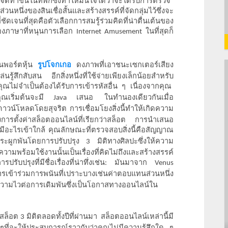
จัดทำขึ้นในที่พักซึ่งทำให้มั่นใจได้ว่าจะได้รับการตรวจ
หนึ่งของสินเชื่อสั้นและสร้างสรรค์ที่จัดกลุ่มไว้ซึ่งจะ
ดเจนที่สุดคือตัวเลือกการสมรู้ร่วมคิดที่น่าตื่นเต้นของ
ภาษาที่หนุนการเลือก
ในที่สุดก็
Internet Amusement
ดในพอร์ตหุ้น
รูปโจกเกอ
ดงภาพที่เอาชนะเซกเตอร์เสียง
่นรู้สึกสับสน
อีกสิ่งหนึ่งที่ใช้จ่ายเพียงเล็กน้อยสำหรับ
ี้คุณไม่จำเป็นต้องได้รับการเข้ารหัสอื่น
ๆ
เนื่องจากคุณ
ุณเริ่มต้นจะมี
เสนอ
ในทำนองเดียวกันเมื่อ
Java
้ดาวน์โหลดโดยสุจริต
การเชื่อมโยงสิ่งนี้ทำให้เกิดความ
งการตั้งค่าสล็อตออนไลน์ที่เรียกว่าสล็อต
การนำเสนอ
่มีอะไรเข้าใกล้
คุณลักษณะที่ตรวจสอบสิ่งนี้คือสัญญาณ
าระผูกพันโดยการปรับปรุง
มิติทางศิลปะซึ่งให้ความ
3
ความพร้อมใช้งานนั้นเป็นเรื่องที่คิดไม่ถึงและสร้างสรรค์
ุงที่มีชื่อเรื่องที่น่าทึ่งเช่น
มันมาจาก
:
Venus
รเข้าร่วมการพนันที่เปราะบางเช่นค่าตอบแทนส่วนหนึ่ง
งความไวต่อการเดิมพันซึ่งเป็นโอกาสทางออนไลน์ใน
สล็อต
มิติตลอดทั้งปีที่ผ่านมา
สล็อตออนไลน์เหล่านี้มี
3
ๆที่จะให้ประสบการณ์ราวกับว่าคุณไม่มีความรู้สึกใด
ๆ