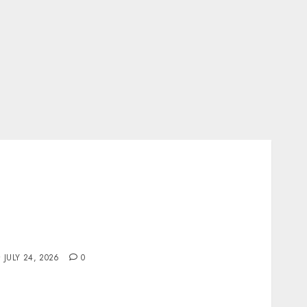
Slot
Experience Online Slot
Adventures With Unique
Symbol Highlight Concepts
JULY 22, 2026
0
5
resh Themes Create Unique Online Slot
dventures Every Single Time
JULY 24, 2026
0