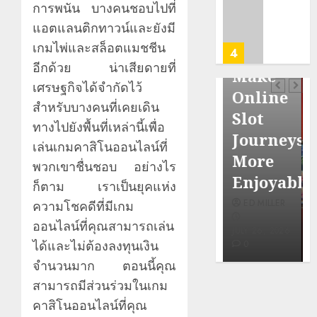
Single
Online
การพนัน บางคนชอบไปที่
Experience
Online
Slot
Time
Slot
แอตแลนติกทาวน์และยังมี
Online
Personalized
Slot
Entert
JULY
เกมไพ่และสล็อตแมชชีน
Featur
Slot
Options
Creates
4
24,
2026
Engag
อีกด้วย น่าเสียดายที่
Adventures
Make
Rewardin
Featur
เศรษฐกิจได้จำกัดไว้
0
With
Online
Adventur
Rhyth
Experi
สำหรับบางคนที่เคยเดิน
Experi
Online
Unique
Slot
through
ทางไปยังพื้นที่เหล่านี้เพื่อ
Slot
Symbol
Journeys
Vibrant
JULY
Advent
เล่นเกมคาสิโนออนไลน์ที่
23,
Highlight
More
Gaming
2026
With
5
พวกเขาชื่นชอบ อย่างไร
Unique
Concepts
Enjoyable
Worlds
0
ก็ตาม เราเป็นยุคแห่ง
Symbo
ED MILLER
ED MILLER
ED MILLER
ความโชคดีที่มีเกม
Highli
Person
Concep
Option
ออนไลน์ที่คุณสามารถเล่น
JULY 22, 2026
JULY 26, 2026
JULY 26, 2026
Make
ได้และไม่ต้องลงทุนเงิน
0
0
0
JULY
Online
22,
จำนวนมาก ตอนนี้คุณ
2026
Slot
1
สามารถมีส่วนร่วมในเกม
Journe
0
More
คาสิโนออนไลน์ที่คุณ