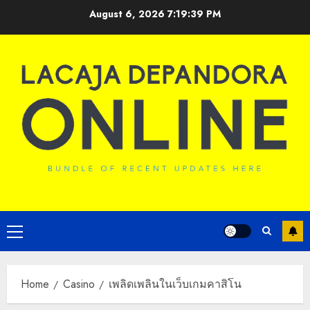
Unique
Skip
August 6, 2026
7:19:40 PM
Online
3
to
Slot
content
Advent
Every
Discov
Single
Online
Time
Slot
Entert
JULY
Featur
4
24,
2026
Engag
Featur
0
Rhyth
Experi
Experi
Online
Slot
JULY
Advent
23,
Primary
2026
With
5
Menu
Unique
0
Symbo
Highli
Home
Casino
เพลิดเพลินในเว็บเกมคาสิโน
Person
Concep
Option