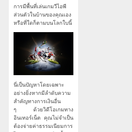
การมีพื้นที่เล่นเกมวีไอพี
ส่วนตัวในบ้านของคุณเอง
หรือที่ใดก็ตามบนโลกใบนี้
นี่เป็นปัญหาโดยเฉพาะ
อย่างยิ่งหากมีลำดับความ
สำคัญทางการเงินอื่น
ๆ ด้วยวิดีโอเกมทาง
อินเทอร์เน็ต คุณไม่จำเป็น
ต้องจ่ายค่าธรรมเนียมการ