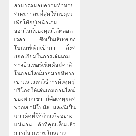
สามารถมอบความท้าทาย
ที่เหมาะสมที่สุดให้กับคุณ
เพื่อให้อยู่เหนือเกม
ออนไลน์ของคุณได้ตลอด
เวลา ซึ่งเป็นเสียงของ
โบนัสที่เพิ่มเข้ามา สิ่งที่
ยอดเยี่ยมในการเล่นเกม
ทางอินเทอร์เน็ตคือมีคาสิ
โนออนไลน์มากมายที่พวก
เขาแสวงหาวิธีการดึงดูดผู้
บริโภคให้เล่นเกมออนไลน์
ของพวกเขา นี่คือเหตุผลที่
พวกเขามีโบนัส และนี่เป็น
แนวคิดที่ให้กำลังใจอย่าง
แน่นอน ดังที่คุณเห็นแล้ว
การมีส่วนร่วมในสถาน