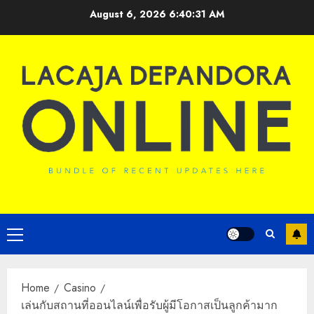
Skip
Theme
August 6, 2026
6:40:32 AM
to
Create
Unique
content
Online
3
Slot
Advent
Every
Discov
Single
Online
Time
Slot
Entert
JULY
Featur
4
24,
2026
Engag
Featur
0
Rhyth
Experi
Experi
Online
Primary
Slot
Menu
JULY
Advent
23,
2026
With
5
Home
Casino
Unique
0
เล่นกับสถานที่ออนไลน์เพื่อรับผู้มีโอกาสเป็นลูกค้ามาก
Symbo