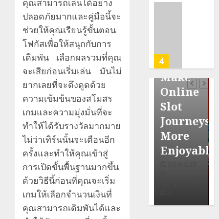
คุณสามารถเล่นได้อย่าง
Advent
Every
ปลอดภัยมากและคู่มือนี้จะ
Discov
Slot
Slot
Single
Online
ช่วยให้คุณเรียนรู้ขั้นตอน
Experience
Online
Slot
Time
Slot
โฟกัสเพื่อให้สนุกกับการ
Online
Personalized
Slot
Entert
JULY
เดิมพัน เลือกผลรวมที่คุณ
Featur
Slot
Options
Creates
4
24,
2026
Engag
จะเสียก่อนเริ่มเล่น มันไม่
Adventures
Make
Rewardin
Featur
ยากเลยที่จะดึงดูดด้วย
0
With
Online
Adventur
Rhyth
Experi
ความเข้มข้นของสโมสร
Experi
Online
Unique
Slot
through
เกมและความมุ่งมั่นที่จะ
Slot
Symbol
Journeys
Vibrant
JULY
Advent
ทำให้ได้รับรางวัลมากมาย
23,
Highlight
More
Gaming
2026
With
5
ไม่ว่าเทิร์นนั้นจะเตือนอีก
Unique
Concepts
Enjoyable
Worlds
0
ครั้งและทำให้คุณเข้าสู่
Symbo
ED MILLER
ED MILLER
ED MILLER
การเปิดขั้นพื้นฐานมากขึ้น
Highli
Person
Concep
Option
ด้วยวิธีนี้ก่อนที่คุณจะเริ่ม
JULY 22, 2026
JULY 26, 2026
JULY 26, 2026
Make
เกมให้เลือกจำนวนเงินที่
0
0
0
JULY
Online
22,
คุณสามารถเดิมพันได้และ
2026
Slot
1