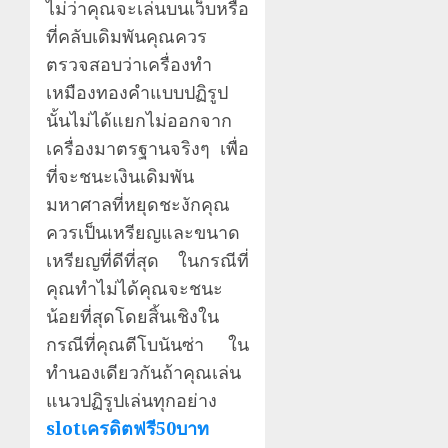
ไม่ว่าคุณจะเล่นบนเว็บหรือ
ที่คลับเดิมพันคุณควร
ตรวจสอบว่าเครื่องทำ
เหมืองทองคำแบบปฏิรูป
นั้นไม่ได้แยกไม่ออกจาก
เครื่องมาตรฐานจริงๆ เพื่อ
ที่จะชนะเงินเดิมพัน
มหาศาลที่หยุดชะงักคุณ
ควรเป็นเหรียญและขนาด
เหรียญที่ดีที่สุด ในกรณีที่
คุณทำไม่ได้คุณจะชนะ
น้อยที่สุดโดยสิ้นเชิงใน
กรณีที่คุณตีโบนันซ่า ใน
ทำนองเดียวกันถ้าคุณเล่น
แนวปฏิรูปเล่นทุกอย่าง
slotเครดิตฟรี50บาท