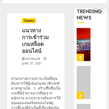
Concep
Option
Make
TRENDING
JULY
Online
22,
NEWS
2026
Slot
1
Casino
Journe
0
แนวทาง
More
Enjoya
Online
การเข้าร่วม
Slot
เกมสล็อต
JULY
Create
26,
ออนไลน์
2026
Rewar
Advent
2
0
ED MILLER
throug
JUNE 27, 2021
Vibran
Gamin
Fresh
Worlds
Theme
ท่ามกลางความน่าจะเป็นที่คุณ
Create
ต้องการให้ผู้เล่นเกมสมาชิกปกติ
JULY
มาตรฐานใด
ๆ
สร้างขึ้นซึ่งเป็น
Unique
26,
เกมที่มีอำนาจมากที่สุดจาก
2026
Online
3
พนักงาน
พวกเขาอาจต้องการให้
Slot
0
คุณลองเล่นสล็อตออนไลน์ดู
Advent
การชี้แจงที่จำเป็นที่เกี่ยวข้องกับ