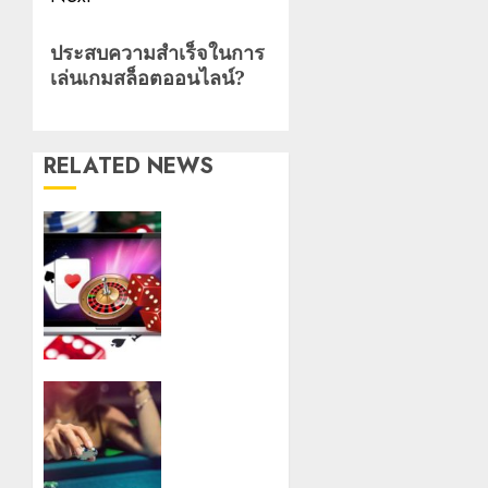
Next
ประสบความสำเร็จในการ
post:
เล่นเกมสล็อตออนไลน์?
RELATED NEWS
Discover
Innovative
Approaches
To
Online
Baccarat
Entertainment
And
Winning
Interactive
Starts
Moments
At
Every
JULY 18,