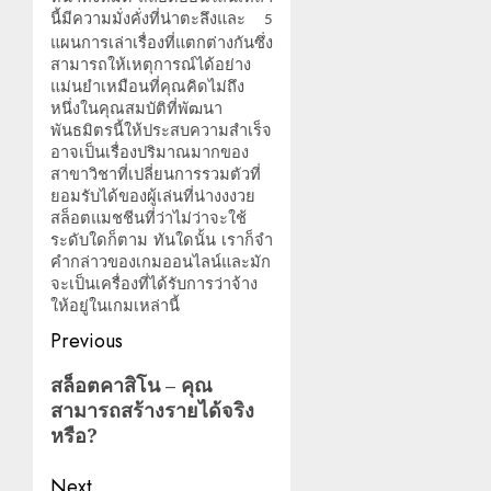
นี้มีความมั่งคั่งที่น่าตะลึงและ
5
แผนการเล่าเรื่องที่แตกต่างกันซึ่ง
สามารถให้เหตุการณ์ได้อย่าง
แม่นยำเหมือนที่คุณคิดไม่ถึง
หนึ่งในคุณสมบัติที่พัฒนา
พันธมิตรนี้ให้ประสบความสำเร็จ
อาจเป็นเรื่องปริมาณมากของ
สาขาวิชาที่เปลี่ยนการรวมตัวที่
ยอมรับได้ของผู้เล่นที่น่างงงวย
สล็อตแมชชีนที่ว่าไม่ว่าจะใช้
ระดับใดก็ตาม
ทันใดนั้น
เราก็จำ
คำกล่าวของเกมออนไลน์และมัก
จะเป็นเครื่องที่ได้รับการว่าจ้าง
ให้อยู่ในเกมเหล่านี้
Continue
Previous
Reading
Previous
สล็อตคาสิโน – คุณ
สามารถสร้างรายได้จริง
post:
หรือ?
Next