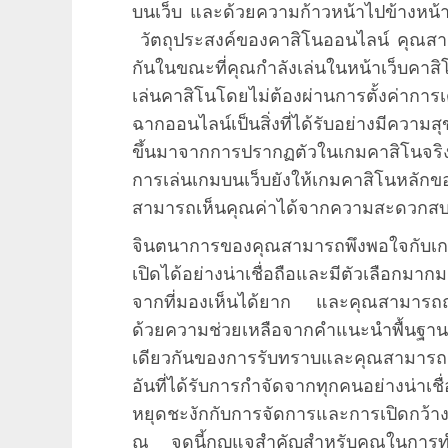
บนเว็บ และด้วยความก้าวหน้าไปข้างหน้
วัตถุประสงค์ของคาสิโนออนไลน์ คุณสามา
กันในขณะที่คุณกำลังเล่นในหน้าเว็บคาสิโ
เล่นคาสิโนโดยไม่ต้องผ่านการตั้งค่าการ
ฉากออนไลน์เป็นสิ่งที่ได้รับอย่างมีความส
ขึ้นมาจากการปรากฏตัวในเกมคาสิโนจร
การเล่นเกมบนเว็บยังให้เกมคาสิโนหล
สามารถเห็นคุณค่าได้จากความสะดวกส
จินตนาการของคุณสามารถพึงพอใจกับเกมพ
เปิดได้อย่างน่าเชื่อถือและมีตัวเลือก
จากที่มองเห็นได้ยาก และคุณสามารถถอด
ด้วยความช่วยเหลือจากคำแนะนำพื้นฐาน
เดียวกันของการรับทราบและคุณสามารถสำ
อันที่ได้รับการกำจัดจากทุกคนอย่างน่าเชื่
หยุดชะงักกับการจัดการและการเปิดกว้า
ณ จุดนี้กุญแจสำคัญสำหรับคุณในการท