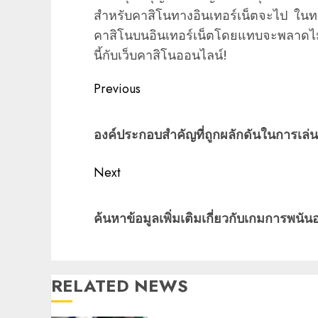
สำหรับคาสิโนทางอินเทอร์เน็ตจะไป ในทา
คาสิโนบนอินเทอร์เน็ตโดยแทบจะพลาดไม่ได
นี้กับเว็บคาสิโนออนไลน์!
Continue
Previous
Reading
Previous
องค์ประกอบสำคัญที่ถูกผลักดันในการเล่น
post:
Next
Next
ค้นหาข้อมูลเพิ่มเติมเกี่ยวกับเกมการพนั
post:
RELATED NEWS