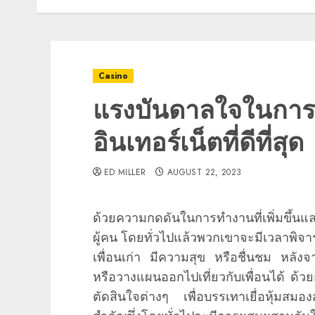
Casino
แรงบันดาลใจในการ
อินเทอร์เน็ตที่ดีที่สุด
ED MILLER
AUGUST 22, 2023
ด้วยความกดดันในการทำงานที่เพิ่มขึ้
ผู้คน โดยทั่วไปแล้วพวกเขาจะมีเวลาพิจ
เพื่อนเก่า มีความสุข หรือชื่นชม หลัง
หรือวางแผนออกไปเที่ยวกับเพื่อนได้ ด
ตัดสินใจต่างๆ เพื่อบรรเทาเยื่อหุ้มสมอ