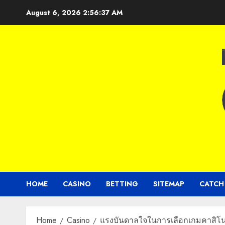
Skip
August 6, 2026
2:56:37 AM
to
content
HOME
CASINO
BETTING
SITEMAP
CATCH
Home
Casino
แรงบันดาลใจในการเลือกเกมคาสิโนทาง