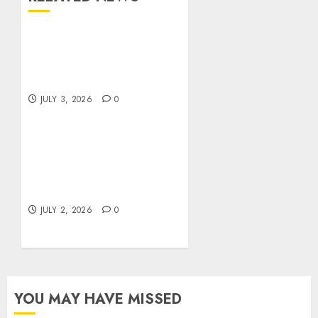
Everything Players
Should Know About
Towers Gambling
JULY 3, 2026
0
Creative Game Design
Boosts Crazy Time
Entertainment Appeal
JULY 2, 2026
0
YOU MAY HAVE MISSED