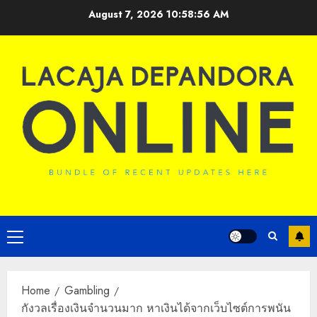
Skip
Theme
August 7, 2026
10:58:57 AM
to
Create
Unique
content
Online
3
Slot
Advent
Every
Discov
Single
Online
Time
Slot
Entert
JULY
Featur
4
24,
2026
Engag
Featur
0
Rhyth
Experi
Experi
Online
Primary
Slot
Menu
JULY
Advent
23,
2026
With
5
Home
Gambling
Unique
0
กังวลเรื่องเงินจำนวนมาก หาเงินได้จากเว็บไซต์การพนัน
Symbo