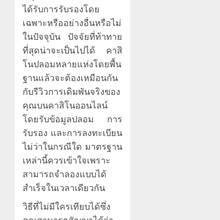
Featur
4
24,
ได้รับการรับรองโดย
2026
Engag
เฉพาะหรืออย่างอื่นหรือไม่
Featur
0
Rhyth
ในปัจจุบัน ปัจจัยที่ท้าทาย
Experi
Experi
Online
ที่สุดน่าจะเป็นไปได้ คาสิ
Slot
โนปลอมหลายแห่งโดยพื้น
JULY
Advent
23,
ฐานแล้วจะต้องเหมือนกัน
2026
With
5
Unique
กับรีวิวการเดิมพันจริงของ
0
Symbo
คุณบนคาสิโนออนไลน์
Highli
โดยรับข้อมูลปลอม การ
Concep
รับรอง และการลงทะเบียน
JULY
ไม่ว่าในกรณีใด มาตรฐาน
22,
2026
เหล่านี้ควรเข้าใจเพราะ
0
สามารถจำลองแบบได้
สำเร็จในเวลาเดียวกัน
วิธีที่ไม่มีใครเทียบได้ซึ่ง
คุณสามารถสัญญาได้ว่า