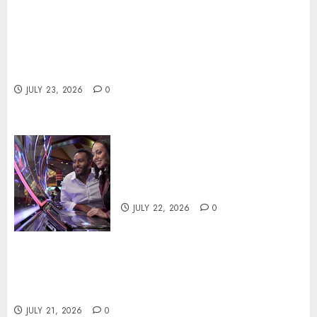
Discover Online Slot Entertainment Featuring
Engaging Feature Rhythm Experiences
JULY 23, 2026
0
Experience Online Slot
Adventures With Unique
Symbol Highlight Concepts
JULY 22, 2026
0
Experience Cheerful Online Slot Gameplay
Through Refreshing Entertainment Journeys
JULY 21, 2026
0