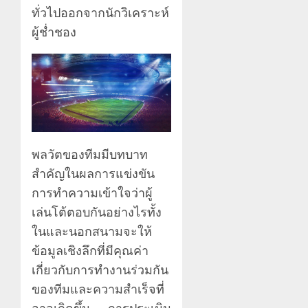
Featur
4
24,
ทั่วไปออกจากนักวิเคราะห์
2026
Engag
ผู้ช่ำชอง
Featur
0
Rhyth
Experi
Experi
Online
Slot
JULY
Advent
23,
2026
With
5
Unique
0
Symbo
พลวัตของทีมมีบทบาท
Highli
Concep
สำคัญในผลการแข่งขัน
การทำความเข้าใจว่าผู้
JULY
22,
เล่นโต้ตอบกันอย่างไรทั้ง
2026
ในและนอกสนามจะให้
0
ข้อมูลเชิงลึกที่มีคุณค่า
เกี่ยวกับการทำงานร่วมกัน
ของทีมและความสำเร็จที่