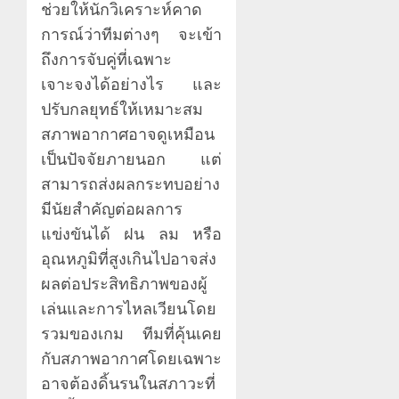
ช่วยให้นักวิเคราะห์คาด
การณ์ว่าทีมต่างๆ จะเข้า
ถึงการจับคู่ที่เฉพาะ
เจาะจงได้อย่างไร และ
ปรับกลยุทธ์ให้เหมาะสม
สภาพอากาศอาจดูเหมือน
เป็นปัจจัยภายนอก แต่
สามารถส่งผลกระทบอย่าง
มีนัยสำคัญต่อผลการ
แข่งขันได้ ฝน ลม หรือ
อุณหภูมิที่สูงเกินไปอาจส่ง
ผลต่อประสิทธิภาพของผู้
เล่นและการไหลเวียนโดย
รวมของเกม ทีมที่คุ้นเคย
กับสภาพอากาศโดยเฉพาะ
อาจต้องดิ้นรนในสภาวะที่