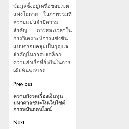
ข้อมูลซึ่งอยู่เหนือขอบเขต
แห่งโอกาส ในภาพรวมที่
ความแม่นยำมีความ
สำคัญ การสละเวลาใน
การวิเคราะห์การแข่งขัน
แบบครอบคลุมเป็นกุญแจ
สำคัญในการปลดล็อก
ความสำเร็จที่ยั่งยืนในการ
เดิมพันฟุตบอล
Continue
Previous
Reading
Previous
ความกังวลเรื่องเงินทุน
มหาศาลชนะในเว็บไซต์
post:
การพนันออนไลน์
Next