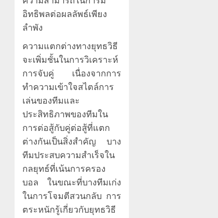
ความสามารถในการมี
อิทธิพลต่อผลลัพธ์เพียง
ลำพัง
ความแตกต่างทางยุทธวิธี
จะเพิ่มชั้นในการวิเคราะห์
การจับคู่ เนื่องจากการ
ทำความเข้าใจสไตล์การ
เล่นของทีมและ
ประสิทธิภาพของทีมใน
การต่อสู้กับคู่ต่อสู้ที่แตก
ต่างกันเป็นสิ่งสำคัญ บาง
ทีมประสบความสำเร็จใน
กลยุทธ์ที่เน้นการครอง
บอล ในขณะที่บางทีมเก่ง
ในการโจมตีสวนกลับ การ
ตระหนักรู้เกี่ยวกับยุทธวิธี