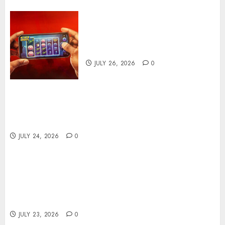
Online Slot Creates Rewarding
Adventures through Vibrant
Gaming Worlds
JULY 26, 2026
0
Fresh Themes Create Unique Online Slot
Adventures Every Single Time
JULY 24, 2026
0
Discover Online Slot Entertainment Featuring
Engaging Feature Rhythm Experiences
JULY 23, 2026
0