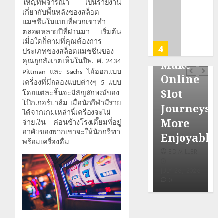
Every
ใหญ่ที่พิจารณา
เป็นรายงาน
Discov
Slot
Slot
เกี่ยวกับพื้นหลังของสล็อต
Single
Online
Experience
Online
Slot
แมชชีนในแบบที่พวกเขาทำ
Time
Slot
ตลอดหลายปีที่ผ่านมา
Online
เริ่มต้น
Personalized
Slot
Entert
เมื่อใดก็ตามที่คุณต้องการ
JULY
Featur
Slot
Options
Creates
4
24,
ประเภทของสล็อตแมชชีนของ
2026
Engag
คุณถูกสังเกตเห็นในปีพ
Adventures
ศ
Make
Rewardi
.
. 2434
Featur
0
และ
ได้ออกแบบ
Pittman
Sachs
With
Online
Adventu
Rhyth
Experi
เครื่องที่มีกลองแบบต่างๆ
แบบ
5
Experi
Online
Unique
Slot
through
โดยแต่ละชิ้นจะมีสัญลักษณ์ของ
Slot
โป๊กเกอร์ปาล์ม
เมื่อนักกีฬามีราย
Symbol
Journeys
Vibrant
JULY
Advent
ได้จากเกมเหล่านี้เครื่องจะไม่
23,
Highlight
More
Gaming
2026
With
จ่ายเงิน
ค่อนข้างโรงเตี๊ยมที่อยู่
5
อาศัยของพวกเขาจะให้นักกรีฑา
Unique
Concepts
Enjoyable
Worlds
0
พร้อมเครื่องดื่ม
Symbo
ED MILLER
ED MILLER
ED MILLER
Highli
Person
Concep
Option
JULY 22, 2026
JULY 26, 2026
JULY 26, 2026
Make
0
0
0
JULY
Online
22,
2026
Slot
1
Journe
0