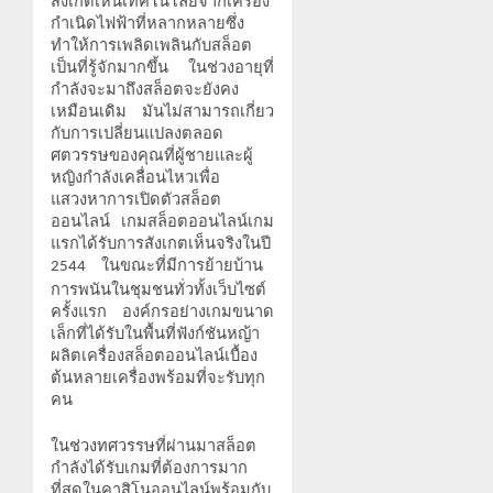
สังเกตเห็นเทคโนโลยีจากเครื่อง
กำเนิดไฟฟ้าที่หลากหลายซึ่ง
ทำให้การเพลิดเพลินกับสล็อต
เป็นที่รู้จักมากขึ้น
ในช่วงอายุที่
กำลังจะมาถึงสล็อตจะยังคง
เหมือนเดิม
มันไม่สามารถเกี่ยว
กับการเปลี่ยนแปลงตลอด
ศตวรรษของคุณที่ผู้ชายและผู้
หญิงกำลังเคลื่อนไหวเพื่อ
แสวงหาการเปิดตัวสล็อต
ออนไลน์
เกมสล็อตออนไลน์เกม
แรกได้รับการสังเกตเห็นจริงในปี
ในขณะที่มีการย้ายบ้าน
2544
การพนันในชุมชนทั่วทั้งเว็บไซต์
ครั้งแรก
องค์กรอย่างเกมขนาด
เล็กที่ได้รับในพื้นที่ฟังก์ชันหญ้า
ผลิตเครื่องสล็อตออนไลน์เบื้อง
ต้นหลายเครื่องพร้อมที่จะรับทุก
คน
ในช่วงทศวรรษที่ผ่านมาสล็อต
กำลังได้รับเกมที่ต้องการมาก
ที่สุดในคาสิโนออนไลน์พร้อมกับ