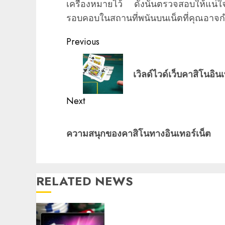
เครื่องหมายไว้ ดังนั้นตรวจสอบให้แน่ใ
รอบคอบในสถานที่พนันบนเน็ตที่คุณอาจกำลั
Continue
Previous
Reading
Previous
เวิลด์ไวด์เว็บคาสิโนอิ
post:
Next
Next
ความสนุกของคาสิโนทางอินเทอร์เน็ต
post:
RELATED NEWS
Discover Innovative