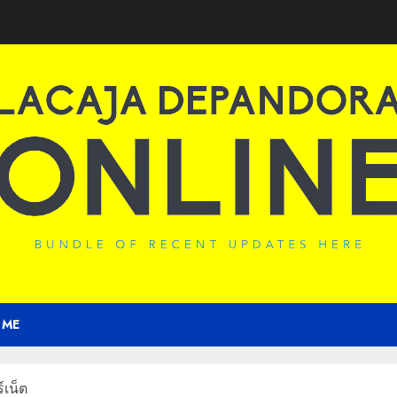
 ME
เน็ต