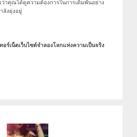
จว่าคุณได้ดูความต้องการในการเดิมพันอย่าง
งยุ่งอยู่
นเทอร์เน็ตเว็บไซต์จำลองโลกแห่งความเป็นจริง
Winning Starts At Every