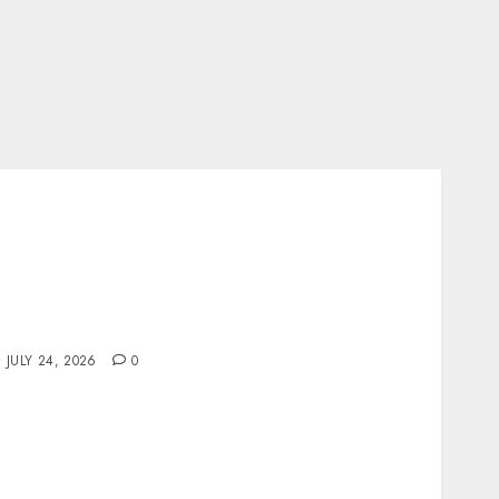
resh Themes Create Unique Online Slot
dventures Every Single Time
JULY 24, 2026
0
xperience Cheerful Online Slot Gameplay