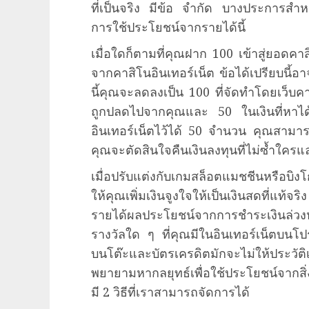
ที่เป็นจริง มีข้อ จำกัด บางประการสำ
การใช้ประโยชน์จากรายได้นี้
เมื่อใดก็ตามที่คุณฝาก 100 เข้าสู่ยอดคา
จากคาสิโนอินเทอร์เน็ต ข้อได้เปรียบนี้อ
นี้คุณจะลดลงเป็น 100 ที่จัดทำโดยเว็บค
ถูกปลดไปจากคุณและ 50 ในเงินที่หาได
อินเทอร์เน็ตไว้ได้ 50 จำนวน คุณสามารถใ
คุณจะตัดสินใจคืนเงินลงทุนที่ไม่ซ้ำใครแ
เมื่อปรับแต่งกับเกมสล็อตแมชชีนหรือบิงโ
ให้คุณเพิ่มเงินจูงใจให้เป็นเงินสดที่แท้จ
รายได้ผลประโยชน์จากการชำระเงินล่วงห
รางวัลใด ๆ ที่คุณมีในอินเทอร์เน็ตบนโปร
บนโต๊ะและบัตรเครดิตมักจะไม่ให้ประว
พยายามหากลยุทธ์เพื่อใช้ประโยชน์จากสิ
มี 2 วิธีที่เราสามารถจัดการได้