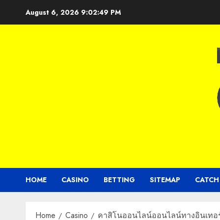
Skip
August 6, 2026
9:02:49 PM
to
content
HOME
CASINO
BETTING
SITEMAP
CATCH
Home
Casino
คาสิโนออนไลน์ออนไลน์ทางอินเทอร์