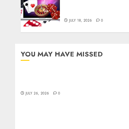
Approaches To Online
Baccarat Entertainment
And Interactive Moments
JULY 18, 2026
0
YOU MAY HAVE MISSED
Personalized Options Make Online Slot
Journeys More Enjoyable
JULY 26, 2026
0
Discover Online Slot Entertainment Featuri