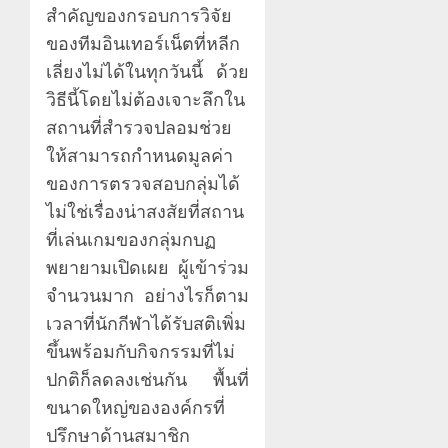
สำคัญของกรอบการวิจัย
ของทีมอินเทอร์เน็ตที่หลีก
เลี่ยงไม่ได้ในทุกวันนี้ ด้วย
วิธีนี้โดยไม่ต้องเจาะลึกใน
สถานที่สำรวจปลอมช่วย
ให้สามารถกำหนดมูลค่า
ของการตรวจสอบกลุ่มได้
ไม่ใช่เรื่องน่าสงสัยที่สถาน
ที่เล่นเกมของกลุ่มกบฏ
พยายามเปิดเผย ผู้เข้าร่วม
จำนวนมาก อย่างไรก็ตาม
เวลาที่นักกีฬาได้รับสติเพิ่ม
ขึ้นพร้อมกับกิจกรรมที่ไม่
ปกติก็ลดลงเช่นกัน พื้นที่
ขนาดใหญ่ขององค์กรที่
ปรึกษาด้านสมาชิก