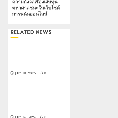
Next
ความกังวลเรื่องเงินทุน
มหาศาลชนะในเว็บไซต์
post:
การพนันออนไลน์
RELATED NEWS
Glorious Sports
Adventures Feature
Online Sports Betting
Experiences
JULY 18, 2026
0
Enjoy Rewarding Online
Sports Betting
Experiences Featuring
Positive Sporting
Adventures Daily
JULY 16, 2026
0