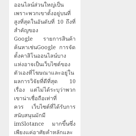
ออนไลน์ส่วนใหญ่เป็น
เพราะพวกเขาตั้งอยู่บนที่
สูงที่สุดในอันดับที่ 10 ถึงที่
สำคัญของ
Google รายการสินค้า
ค้นหาเช่นGoogle การจัด
ตั้งคาสิโนออนไลน์บาง
แห่งอาจเป็นเว็บไซต์ของ
ตัวเองที่โฆษณาและอยู่ใน
ผลการวิจัยที่ดีที่สุด 10
เรื่อง แต่ไม่ได้ระบุว่าพวก
เขาน่าเชื่อถือเท่าที่
ควร เว็บไซต์ที่ได้รับการ
สนับสนุนมักมี
imSlotance มากขึ้นซึ่ง
เพียงแค่อาศัยคำหลักและ