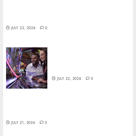
Discover Online Slot Entertainment Featuring
Engaging Feature Rhythm Experiences
JULY 23, 2026
0
Experience Online Slot
Adventures With Unique
Symbol Highlight Concepts
JULY 22, 2026
0
Experience Cheerful Online Slot Gameplay
Through Refreshing Entertainment Journeys
JULY 21, 2026
0