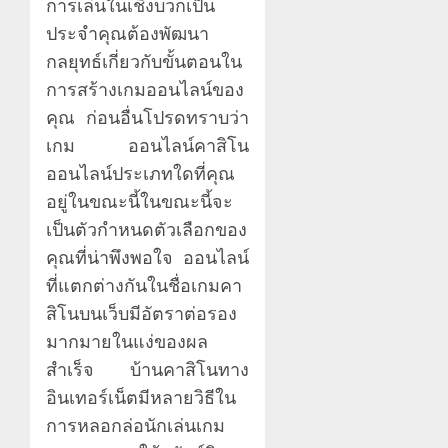
การเล่นในเชิงบวกเป็น
ประจำคุณต้องพัฒนา
กลยุทธ์เกี่ยวกับขั้นตอนใน
การสร้างเกมออนไลน์ของ
คุณ ก่อนอื่นโปรดทราบว่า
เกม ออนไลน์คาสิโน
ออนไลน์ประเภทใดที่คุณ
อยู่ในขณะนี้ในขณะนี้จะ
เป็นตัวกำหนดตัวเลือกของ
คุณที่น่าพึงพอใจ ออนไลน์
ที่แตกต่างกันในชื่อเกมคา
สิโนบนเว็บมีอัตราต่อรอง
มากมายในแง่ของผล
สำเร็จ บ้านคาสิโนทาง
อินเทอร์เน็ตมีหลายวิธีใน
การหลอกล่อนักเล่นเกม