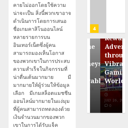
Every
Discov
Slot
Slot
คายไม่ออกโดยใช้ความ
Single
Online
Experience
Online
Slot
น่าจะเป็น สิ่งนี้พวกเขาอาจ
Time
Slot
Online
Personalized
Slot
ดำเนินการโดยการเสนอ
Entert
JULY
Featur
Slot
Options
Creates
ชื่อเกมคาสิโนออนไลน์
4
24,
2026
Engag
หลายรายการบน
Adventures
Make
Rewardin
Featur
0
อินเทอร์เน็ตซึ่งผู้คน
With
Online
Adventur
Rhyth
Experi
สามารถมองเห็นโอกาส
Experi
Online
Unique
Slot
through
Slot
ของพวกเขาในการประสบ
Symbol
Journeys
Vibrant
JULY
Advent
23,
ความสำเร็จในกิจกรรมที่
Highlight
More
Gaming
2026
With
5
น่าตื่นเต้นมากมาย มี
Unique
Concepts
Enjoyable
Worlds
0
มากมายให้ผู้ร่วมให้ข้อมูล
Symbo
ED MILLER
ED MILLER
ED MILLER
Highli
Person
เลือก มีเกมสล็อตแมชชีน
Concep
Option
ออนไลน์มากมายในแง่มุม
JULY 22, 2026
JULY 26, 2026
JULY 26, 2026
Make
0
0
0
JULY
ที่ผู้คนสามารถทดลองด้วย
Online
22,
เงินจำนวนมากของพวก
2026
Slot
1
Journe
เขาในการได้รับแจ็ค
0