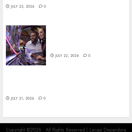
JULY 23, 2026
0
Experience Online Slot
Adventures With Unique
Symbol Highlight Concepts
JULY 22, 2026
0
Experience Cheerful Online Slot Gameplay
Through Refreshing Entertainment Journeys
JULY 21, 2026
0
Copyright ©2026 . All Rights Reserved | Lacaja Depandora