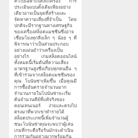
ทั่วไปเฉพาะแต่ละเครื่อง
การ
ประเมินแบบดั้งเดิมเพียงอย่าง
เดียวอาจเป็นจุดที่สร้างและ
จัดหาความเสี่ยงที่จำเป็น
โดย
ปกติจะมีรากฐานทางเศรษฐกิจ
ของเครื่องสล็อตแมชชีนซึ่งอาจ
เชื่อมโยงทุกสิ่งเล็ก
ๆ
น้อย
ๆ
ที่
พิจารณาว่าเป็นส่วนประกอบ
อย่างแม่นยำว่าเครื่องเป็น
อย่างไร
เกมสล็อตออนไลน์
ทั้งหมดนี้เริ่มต้นที่ความเสี่ยง
มาตรฐานสูงซึ่งเกือบทุกคนอื่น
ๆ
ที่เข้าร่วมจากสล็อตแมชชีนของ
คุณ
โบนันซ่าเพิ่มขึ้น
เมื่อคุณมี
การซื้ออันตรายจำนวนมาก
จำนวนภายในโบนันซ่าจะเริ่ม
ต้นจำนวนคีย์ที่แท้จริงของ
คอนเทนเนอร์
ง่ายและตรงไป
ตรงมาที่พวกเขาทำรายได้
สล็อตประเภทนี้เพิ่มจำนวนผู้
ชนะโบนันซ่าคุณจะพบว่าผู้เล่น
เกมที่กระตือรือร้นมักจะดำเนิน
การร่วมกันอย่างมากพร้อมกัน