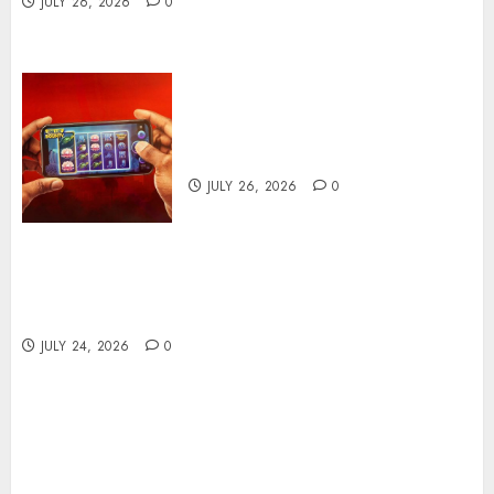
JULY 26, 2026
0
Online Slot Creates Rewarding
Adventures through Vibrant
Gaming Worlds
JULY 26, 2026
0
Fresh Themes Create Unique Online Slot
Adventures Every Single Time
JULY 24, 2026
0
Discover Online Slot Entertainment Featuring
Engaging Feature Rhythm Experiences