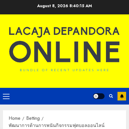
Skip
Create
August 8, 2026
8:40:15 AM
Unique
to
Online
3
content
Slot
Advent
Every
Discov
Single
Online
Time
Slot
Entert
JULY
Featur
4
24,
2026
Engag
Featur
0
Rhyth
Experi
Experi
Online
Slot
Primary
JULY
Advent
23,
Menu
2026
With
5
Unique
0
Home
Betting
Symbo
Highli
พัฒนาการด้านการพนันกิจกรรมฟุตบอลออนไลน์
Person