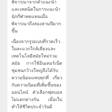
More
พิจารณาจากคำแนะนำ
Enjoya
Online
และเทคนิคในการแนะนำ
Slot
JULY
นักกีฬาทดแทนเมื่อ
Create
26,
2026
Rewar
พิจารณาถึงสองสามปีมาก
Advent
2
ขึ้น
0
throug
Vibran
เนื่องจากรูปแบบที่รวดเร็ว
Gamin
Fresh
ในละแวกใกล้เคียงและ
Worlds
Theme
เทคโนโลยีสมัยใหม่ร่วม
Create
JULY
Unique
สมัย
การใช้อินเทอร์เน็ต
26,
2026
Online
3
ชุมชนกว้างใหญ่จึงได้รับ
Slot
0
ความนิยมแทบทุกที่
เกี่ยว
Advent
Every
Discov
กับความนิยมที่เพิ่มขึ้นของ
Single
Online
ออนไลน์
ตัวเลือกฟุตบอล
Time
Slot
ไม่แตกต่างกัน
เมื่อเว็บ
Entert
JULY
Featur
ทำให้ชีวิตประจำวันมี
4
24,
2026