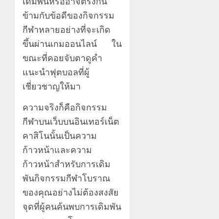
เดิมพันหรืออาจตรงกัน
ข้ามกับข้อดีของกิจกรรม
กีฬาหลายอย่างที่จะเกิด
ขึ้นผ่านเกมออนไลน์
ใน
ขณะที่คอยจับตาดูคำ
แนะนำฟุตบอลที่ผู้
เชี่ยวชาญให้มา
ความจริงก็คือกิจกรรม
กีฬาบนเว็บบนอินเทอร์เน็ต
คาสิโนนั้นเป็นความ
ก้าวหน้าและความ
ก้าวหน้าสำหรับการเดิม
พันกิจกรรมกีฬาโบราณ
ของคุณอย่างไม่ต้องสงสัย
จุดที่ผู้คนค้นพบการเดิมพัน