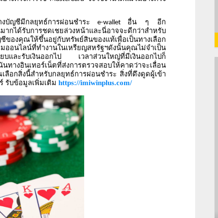
้างบัญชีมีกลยุทธ์การผ่อนชำระ
อื่น
ๆ
อีก
e-wallet
ได้รับการชดเชยล่วงหน้าและนี่อาจจะดีกว่าสำหรับ
ชีของคุณให้ขึ้นอยู่กับทรัพย์สินของแท้เพื่อเป็นทางเลือก
ออนไลน์ที่ทำงานในเหรียญสหรัฐฯดังนั้นคุณไม่จำเป็น
ปรียบและรับเงินออกไป
เวลาส่วนใหญ่ที่มีเงินออกไปก็
ันทางอินเทอร์เน็ตที่ส่งการตรวจสอบให้คาดว่าจะเลื่อน
ณเลือกสิ่งนี้สำหรับกลยุทธ์การผ่อนชำระ
สิ่งที่ดึงดูดผู้เข้า
 รับข้อมูลเพิ่มเติม
https://imiwinplus.com/