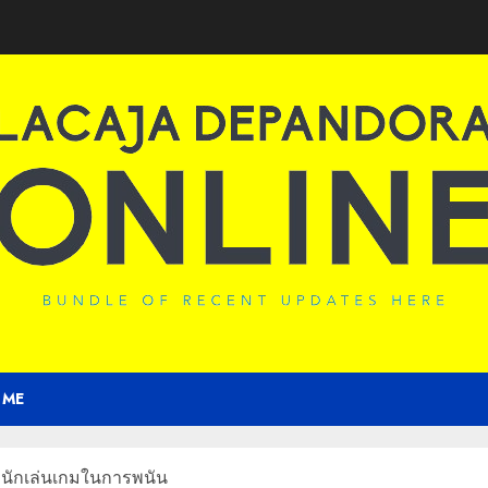
 ME
รับนักเล่นเกมในการพนัน