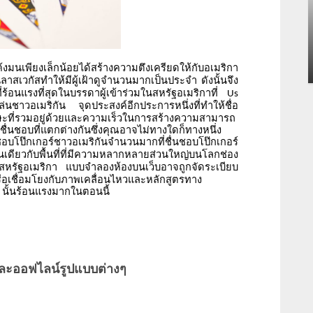
Slot
Experience Online Slot Adventures With
Unique Symbol Highlight Concepts
ED MILLER
JULY 22, 2026
0
งมนเพียงเล็กน้อยได้สร้างความตึงเครียดให้กับอเมริกา
่ในลาสเวกัสทำให้มีผู้เฝ้าดูจำนวนมากเป็นประจำ
ดังนั้นจึง
มที่ร้อนแรงที่สุดในบรรดาผู้เข้าร่วมในสหรัฐอเมริกาที่
Us
เล่นชาวอเมริกัน
จุดประสงค์อีกประการหนึ่งที่ทำให้ชื่อ
กษะที่รวมอยู่ด้วยและความเร็วในการสร้างความสามารถ
ที่ชื่นชอบที่แตกต่างกันซึ่งคุณอาจไม่ทางใดก็ทางหนึ่ง
่นชอบโป๊กเกอร์ชาวอเมริกันจำนวนมากที่ชื่นชอบโป๊กเกอร์
่นเดียวกับพื้นที่ที่มีความหลากหลายส่วนใหญ่บนโลกช่อง
สหรัฐอเมริกา
แบบจำลองห้องบนเว็บอาจถูกจัดระเบียบ
ือเชื่อมโยงกับภาพเคลื่อนไหวและหลักสูตรทาง
นั้นร้อนแรงมากในตอนนี้
2
และออฟไลน์รูปแบบต่างๆ