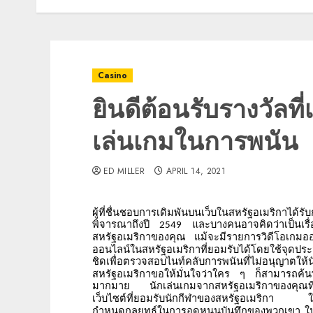
Casino
ยินดีต้อนรับรางวัลที
เล่นเกมในการพนัน
ED MILLER
APRIL 14, 2021
ผู้ที่ชื่นชอบการเดิมพันบนเว็บในสหรัฐอเมริกาได้รับ
พิจารณาถึงปี
และบางคนอาจคิดว่าเป็นเรื่
2549
สหรัฐอเมริกาของคุณ
แม้จะมีรายการวิดีโอเกมออ
ออนไลน์ในสหรัฐอเมริกาที่ยอมรับได้โดยใช้จุดประส
ชิดเพื่อตรวจสอบไนท์คลับการพนันที่ไม่อนุญาตให้น
สหรัฐอเมริกาขอให้มั่นใจว่าใคร
ๆ
ก็สามารถค้น
มากมาย
นักเล่นเกมจากสหรัฐอเมริกาของคุณที่ต
เว็บไซต์ที่ยอมรับนักกีฬาของสหรัฐอเมริกา
ใ
กำหนดกลยุทธ์ในการอุดหนุนบันทึกของพวกเขา
ใ