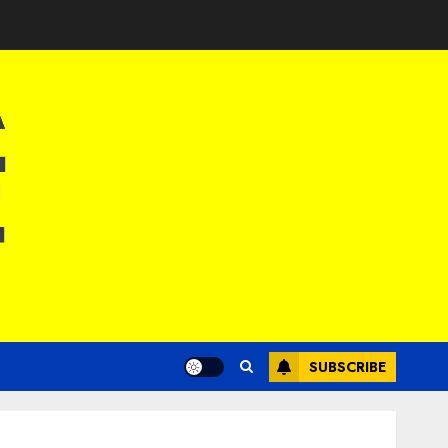
Single Time
JULY 24, 2026
0
3
Slot
Discover Online Slot
Entertainment Featuring
Engaging Feature Rhythm
Experiences
4
JULY 23, 2026
0
Slot
Experience Online Slot
Adventures With Unique
Symbol Highlight Concepts
JULY 22, 2026
0
5
SUBSCRIBE
Slot
Personalized Options Make