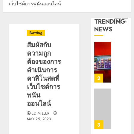
Highli
เว็บไซต์การพนันออนไลน์
Person
Concep
Option
Make
TRENDING
JULY
Online
22,
NEWS
2026
Slot
1
Betting
Journe
0
สัมผัสกับ
More
Enjoya
Online
ความถูก
Slot
ต้องของการ
JULY
Create
26,
ดำเนินการ
2026
Rewar
คาสิโนสดที่
Advent
2
0
throug
เว็บไซต์การ
Vibran
พนัน
Gamin
Fresh
ออนไลน์
Worlds
Theme
Create
ED MILLER
JULY
Unique
26,
MAY 25, 2023
2026
Online
3
Slot
0