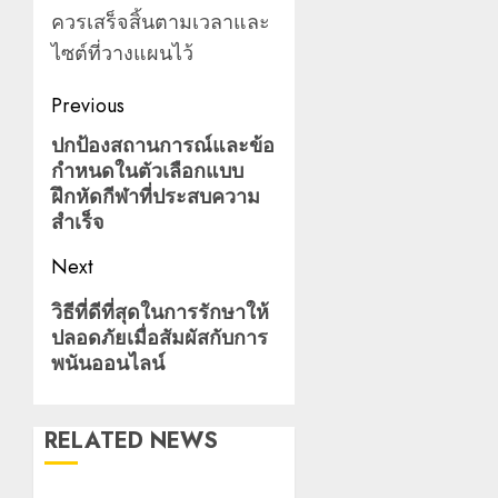
ควรเสร็จสิ้นตามเวลาและ
ไซต์ที่วางแผนไว้
Continue
Previous
Reading
ปกป้องสถานการณ์และข้อ
Previous
กำหนดในตัวเลือกแบบ
post:
ฝึกหัดกีฬาที่ประสบความ
สำเร็จ
Next
Next
วิธีที่ดีที่สุดในการรักษาให้
ปลอดภัยเมื่อสัมผัสกับการ
post:
พนันออนไลน์
RELATED NEWS