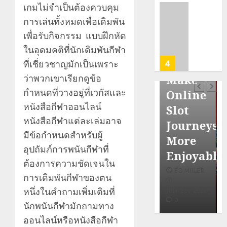
Advent
เกมไม่จำเป็นต้องควบคุม
Every
Discov
Slot
Slot
การเล่นทั้งหมดเพื่อเดิมพัน
Single
Online
Experience
Online
Slot
เพื่อรับกิจกรรม แบบฝึกหัด
Time
Slot
Online
Personalized
Slot
ในอุดมคติที่นักเดิมพันกีฬา
Entert
JULY
Featur
Slot
Options
Creates
ที่เชี่ยวชาญมักเป็นเพราะ
4
24,
2026
Engag
ว่าพวกเขาเรียกดูข้อ
Adventures
Make
Rewardin
Featur
0
กำหนดที่วางอยู่ที่เวกัสและ
With
Online
Adventur
Rhyth
Experi
หนังสือกีฬาออนไลน์
Experi
Online
Unique
Slot
through
Slot
หนังสือกีฬาแต่ละเล่มอาจ
Symbol
Journeys
Vibrant
JULY
Advent
23,
มีข้อกำหนดสำหรับผู้
Highlight
More
Gaming
2026
With
5
อุปถัมภ์การพนันกีฬาที่
Unique
Concepts
Enjoyable
Worlds
0
ต้องการความชัดเจนใน
Symbo
ED MILLER
ED MILLER
ED MILLER
Highli
Person
การเดิมพันกีฬาของตน
Concep
Option
หนึ่งในคำถามเพิ่มเติมที่
JULY 22, 2026
JULY 26, 2026
JULY 26, 2026
Make
0
0
0
JULY
นักพนันกีฬามักถามทาง
Online
22,
ออนไลน์หรือหนังสือกีฬา
2026
Slot
1