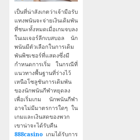
Featur
4
24,
2026
Engag
เป็นที่น่าสังเกตว่าเจ้ามือรับ
Featur
0
แทงพนันจะจ่ายเงินเดิมพัน
Rhyth
Experi
ที่ชนะทั้งหมดเมื่อเกมจบลง
Experi
Online
Slot
ในเมเจอร์ลีกเบสบอล นัก
JULY
Advent
23,
พนันมีตัวเลือกในการเดิม
2026
With
5
พันพิชเชอร์ที่แสดงซึ่งมี
Unique
0
กำหนดการเริ่ม ในกรณีที่
Symbo
Highli
แนวทางพื้นฐานที่ร่างไว้
Concep
เหนือโซลูชันการเดิมพัน
JULY
ของนักพนันกีฬาหยุดลง
22,
เพื่อเริ่มเกม นักพนันกีฬา
2026
อาจไม่มีมาตรการใดๆ ใน
0
เกมและเงินสดของพวก
เขาน่าจะได้รับคืน
888casino
เกมได้รับการ