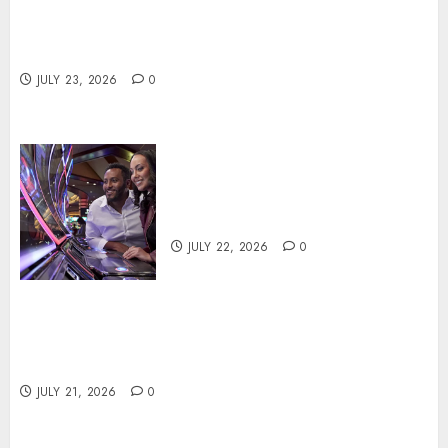
Discover Online Slot Entertainment Featuring
Engaging Feature Rhythm Experiences
JULY 23, 2026
0
Experience Online Slot
Adventures With Unique
Symbol Highlight Concepts
JULY 22, 2026
0
Experience Cheerful Online Slot Gameplay
Through Refreshing Entertainment Journeys
JULY 21, 2026
0