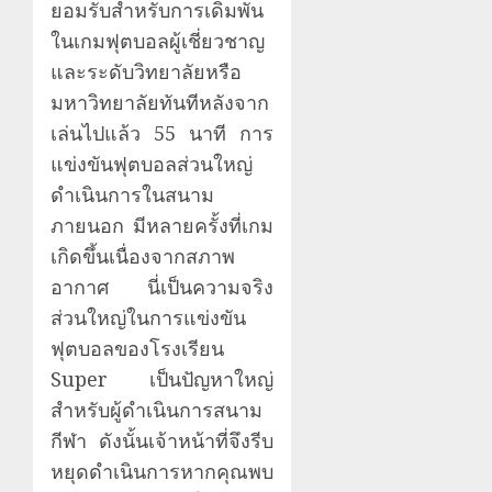
ยอมรับสำหรับการเดิมพัน
ในเกมฟุตบอลผู้เชี่ยวชาญ
และระดับวิทยาลัยหรือ
มหาวิทยาลัยทันทีหลังจาก
เล่นไปแล้ว 55 นาที การ
แข่งขันฟุตบอลส่วนใหญ่
ดำเนินการในสนาม
ภายนอก มีหลายครั้งที่เกม
เกิดขึ้นเนื่องจากสภาพ
อากาศ นี่เป็นความจริง
ส่วนใหญ่ในการแข่งขัน
ฟุตบอลของโรงเรียน
Super เป็นปัญหาใหญ่
สำหรับผู้ดำเนินการสนาม
กีฬา ดังนั้นเจ้าหน้าที่จึงรีบ
หยุดดำเนินการหากคุณพบ