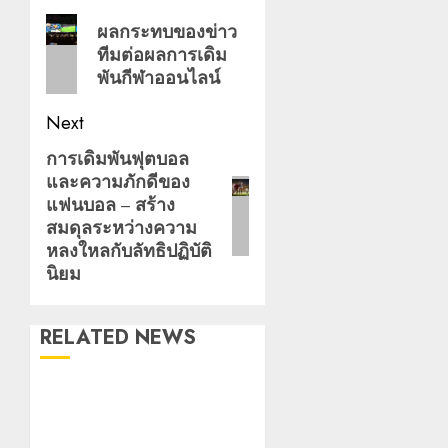
Reading
Previous
ผลกระทบของข่าว
ทีมต่อผลการเดิม
post:
พันกีฬาออนไลน์
Next
การเดิมพันฟุตบอล
Next
และความภักดีของ
post:
แฟนบอล – สร้าง
สมดุลระหว่างความ
หลงใหลกับลัทธิปฏิบัติ
นิยม
RELATED NEWS
Glorious Sports
Adventures Feature
Online Sports Betting