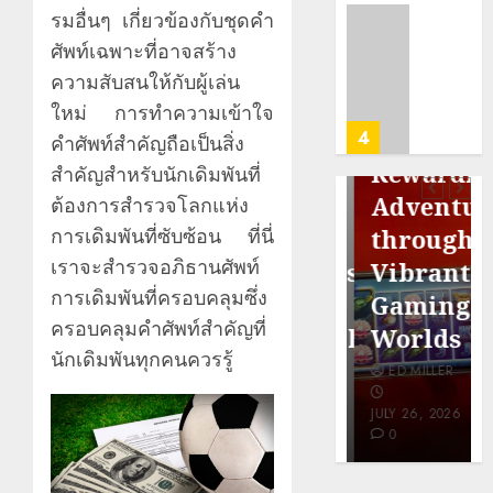
Advent
รมอื่นๆ เกี่ยวข้องกับชุดคำ
Every
Discov
Slot
Slot
ศัพท์เฉพาะที่อาจสร้าง
Single
Online
Experience
Online
Slot
ความสับสนให้กับผู้เล่น
Time
Slot
Online
Personalized
Slot
Entert
ใหม่ การทำความเข้าใจ
JULY
Featur
Slot
Options
Creates
4
24,
คำศัพท์สำคัญถือเป็นสิ่ง
2026
Engag
Adventures
Make
Rewardin
สำคัญสำหรับนักเดิมพันที่
Featur
0
With
Online
Adventur
ต้องการสำรวจโลกแห่ง
Rhyth
Experi
Experi
Online
การเดิมพันที่ซับซ้อน ที่นี่
Unique
Slot
through
Slot
เราจะสำรวจอภิธานศัพท์
Symbol
Journeys
Vibrant
JULY
Advent
23,
การเดิมพันที่ครอบคลุมซึ่ง
Highlight
More
Gaming
2026
With
5
ครอบคลุมคำศัพท์สำคัญที่
Unique
Concepts
Enjoyable
Worlds
0
Symbo
นักเดิมพันทุกคนควรรู้
ED MILLER
ED MILLER
ED MILLER
Highli
Person
Concep
Option
JULY 22, 2026
JULY 26, 2026
JULY 26, 2026
Make
0
0
0
JULY
Online
22,
2026
Slot
1