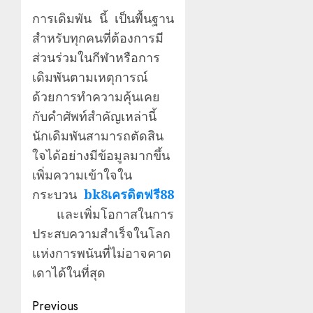
การเดิมพัน นี้ เป็นพื้นฐาน
สำหรับทุกคนที่ต้องการมี
ส่วนร่วมในกีฬาหรือการ
เดิมพันตามเหตุการณ์
ด้วยการทำความคุ้นเคย
กับคำศัพท์สำคัญเหล่านี้
นักเดิมพันสามารถตัดสิน
ใจได้อย่างมีข้อมูลมากขึ้น
เพิ่มความเข้าใจใน
กระบวน
bk8เครดิตฟรี88
และเพิ่มโอกาสในการ
ประสบความสำเร็จในโลก
แห่งการพนันที่ไม่อาจคาด
เดาได้ในที่สุด
Continue
Previous