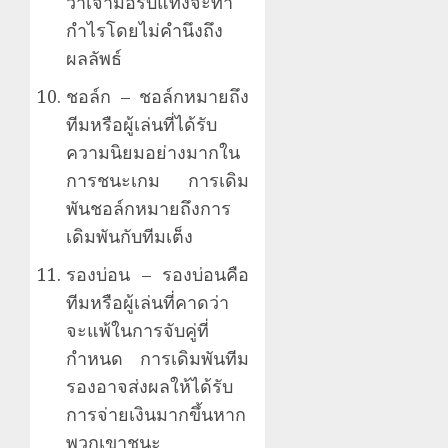
ว่าเจ้ามือรับแทงจะทำ
กำไรโดยไม่คำนึงถึง
ผลลัพธ์
ชอล์ก – ชอล์กหมายถึง
ทีมหรือผู้เล่นที่ได้รับ
ความนิยมอย่างมากใน
การชนะเกม การเดิม
พันชอล์กหมายถึงการ
เดิมพันกับทีมเต็ง
รองบ่อน – รองบ่อนคือ
ทีมหรือผู้เล่นที่คาดว่า
จะแพ้ในการจับคู่ที่
กำหนด การเดิมพันทีม
รองอาจส่งผลให้ได้รับ
การจ่ายเงินมากขึ้นหาก
พวกเขาชนะ