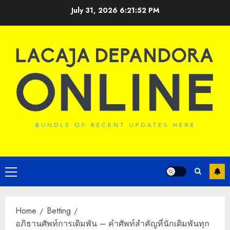
Skip
Theme
July 31, 2026
6:21:52 PM
to
Create
Unique
content
Online
3
Slot
Advent
Every
Discov
Single
Online
Time
Slot
Entert
JULY
Featur
4
24,
2026
Engag
Featur
0
Rhyth
Experi
Experi
Online
Primary
Slot
Menu
JULY
Advent
23,
2026
With
5
Home
Betting
Unique
0
อภิธานศัพท์การเดิมพัน – คำศัพท์สำคัญที่นักเดิมพันทุก
Symbo