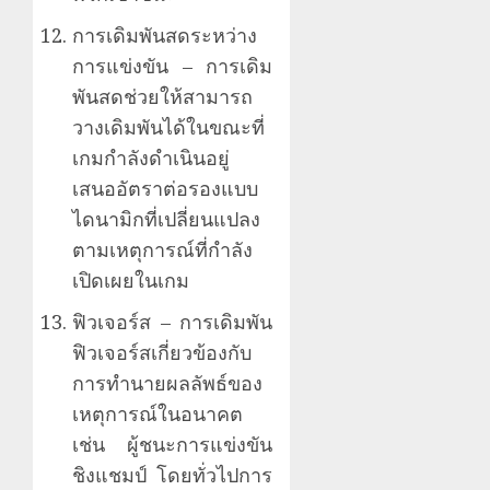
การเดิมพันสดระหว่าง
การแข่งขัน – การเดิม
พันสดช่วยให้สามารถ
วางเดิมพันได้ในขณะที่
เกมกำลังดำเนินอยู่
เสนออัตราต่อรองแบบ
ไดนามิกที่เปลี่ยนแปลง
ตามเหตุการณ์ที่กำลัง
เปิดเผยในเกม
ฟิวเจอร์ส – การเดิมพัน
ฟิวเจอร์สเกี่ยวข้องกับ
การทำนายผลลัพธ์ของ
เหตุการณ์ในอนาคต
เช่น ผู้ชนะการแข่งขัน
ชิงแชมป์ โดยทั่วไปการ