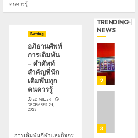
Highli
คนควรรู้
Person
Concep
Option
Make
TRENDING
JULY
Online
22,
NEWS
2026
Slot
1
Betting
Journe
0
อภิธานศัพท์
More
Enjoya
Online
การเดิมพัน
Slot
– คำศัพท์
JULY
Create
26,
สำคัญที่นัก
2026
Rewar
เดิมพันทุก
Advent
2
0
throug
คนควรรู้
Vibran
Gamin
ED MILLER
Fresh
DECEMBER 24,
Worlds
Theme
2023
Create
JULY
Unique
26,
2026
Online
3
Slot
การเดิมพันกีฬาและกิจกร
0