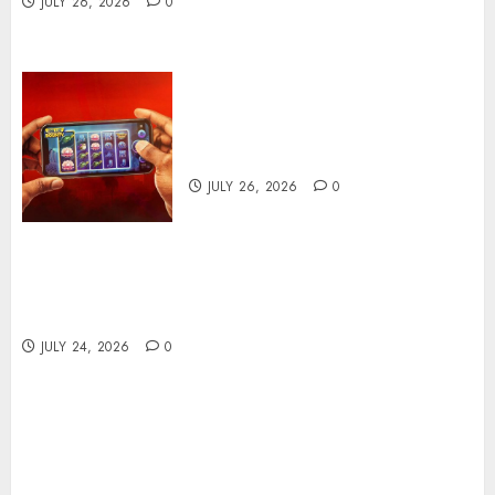
JULY 26, 2026
0
Online Slot Creates Rewarding
Adventures through Vibrant
Gaming Worlds
JULY 26, 2026
0
Fresh Themes Create Unique Online Slot
Adventures Every Single Time
JULY 24, 2026
0
Discover Online Slot Entertainment Featuring
Engaging Feature Rhythm Experiences