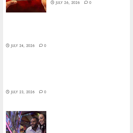
JULY 26, 2026
0
Fresh Themes Create Unique Online Slot
Adventures Every Single Time
JULY 24, 2026
0
Discover Online Slot Entertainment Featuring
Engaging Feature Rhythm Experiences
JULY 23, 2026
0
Experience Online Slot
Adventures With Unique