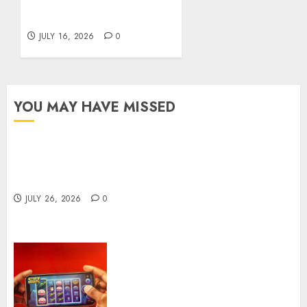
Positive Sporting
Adventures Daily
JULY 16, 2026
0
YOU MAY HAVE MISSED
Personalized Options Make Online Slot Journeys
More Enjoyable
JULY 26, 2026
0
Online Slot Creates Rewarding
Adventures through Vibrant
Gaming Worlds