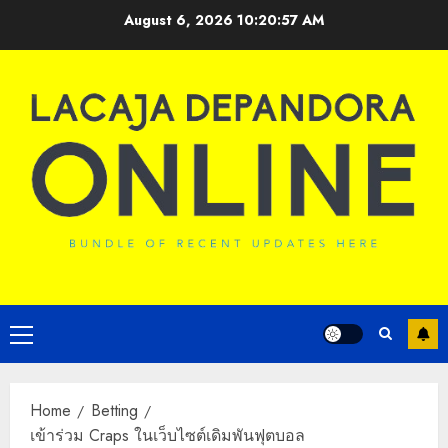
Skip
Create
August 6, 2026
10:20:58 AM
Unique
to
Online
3
content
Slot
Advent
Every
Discov
Single
Online
Time
Slot
Entert
JULY
Featur
4
24,
2026
Engag
Featur
0
Rhyth
Experi
Experi
Online
Slot
Primary
JULY
Advent
23,
Menu
2026
With
5
Unique
0
Home
Betting
Symbo
Highli
เข้าร่วม Craps ในเว็บไซต์เดิมพันฟุตบอล
Person