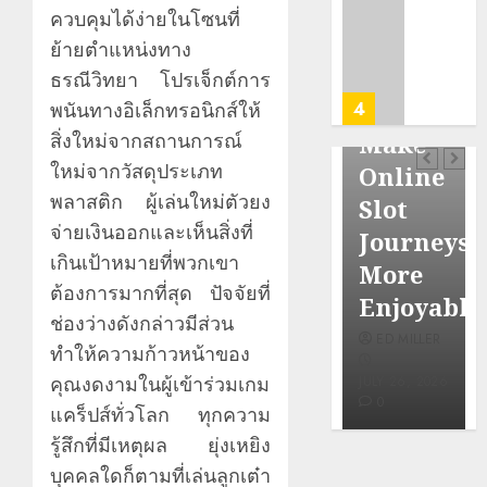
Every
Discov
Slot
Slot
ควบคุมได้ง่ายในโซนที่
Single
Online
Experience
Online
Slot
ย้ายตำแหน่งทาง
Time
Slot
Online
Personalized
Slot
ธรณีวิทยา โปรเจ็กต์การ
Entert
JULY
Featur
Slot
Options
Creates
พนันทางอิเล็กทรอนิกส์ให้
4
24,
2026
Engag
สิ่งใหม่จากสถานการณ์
Adventures
Make
Rewardin
Featur
0
ใหม่จากวัสดุประเภท
With
Online
Adventur
Rhyth
Experi
พลาสติก ผู้เล่นใหม่ตัวยง
Experi
Online
Unique
Slot
through
Slot
จ่ายเงินออกและเห็นสิ่งที่
Symbol
Journeys
Vibrant
JULY
Advent
23,
เกินเป้าหมายที่พวกเขา
Highlight
More
Gaming
2026
With
5
ต้องการมากที่สุด ปัจจัยที่
Unique
Concepts
Enjoyable
Worlds
0
ช่องว่างดังกล่าวมีส่วน
Symbo
ED MILLER
ED MILLER
ED MILLER
Highli
Person
ทำให้ความก้าวหน้าของ
Concep
Option
คุณงดงามในผู้เข้าร่วมเกม
JULY 22, 2026
JULY 26, 2026
JULY 26, 2026
Make
0
0
0
JULY
แคร็ปส์ทั่วโลก ทุกความ
Online
22,
รู้สึกที่มีเหตุผล ยุ่งเหยิง
2026
Slot
1
Journe
บุคคลใดก็ตามที่เล่นลูกเต๋า
0