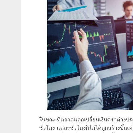
Slot
Experience Online Slot Adventures Wit
Unique Symbol Highlight Concepts
ED MILLER
JULY 22, 2026
0
ในขณะที่ตลาดแลกเปลี่ยนเงินตราต่า
ชั่วโมง แต่ละชั่วโมงก็ไม่ได้ถูกสร้างขึ