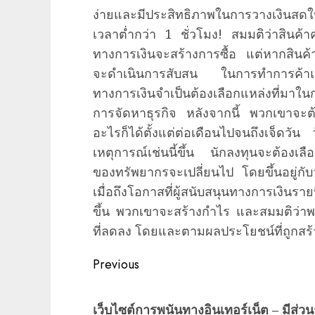
ง่ายและมีประสิทธิภาพในการวางเงินสดในห
เวลาต่ำกว่า 1 ชั่วโมง! สมมติว่าสินค้าคง
ทางการเงินจะสร้างการซื้อ แต่หากสินค้า
จะดำเนินการสับสน ในการทำการค้าแลก
ทางการเงินจำเป็นต้องเลือกแหล่งที่มาในก
การจัดหาธุรกิจ หลังจากนี้ พวกเขาจะต้
อะไรก็ได้ตั้งแต่ต่อเดือนไปจนถึงเจ็ดวัน
เหตุการณ์เช่นนี้ขึ้น นักลงทุนจะต้องเลือก
ของทรัพยากรจะเปลี่ยนไป โดยขึ้นอยู่กั
เมื่อถึงโอกาสที่ผู้สนับสนุนทางการเงินรายน
ขึ้น พวกเขาจะสร้างกำไร และสมมติว่าพวก
ที่ลดลง โดยและตามผลประโยชน์ที่ถูกสร้า
Continue
Previous
Reading
Previous
เว็บไซต์การพนันทางอินเทอร์เน็ต – มีส
post: