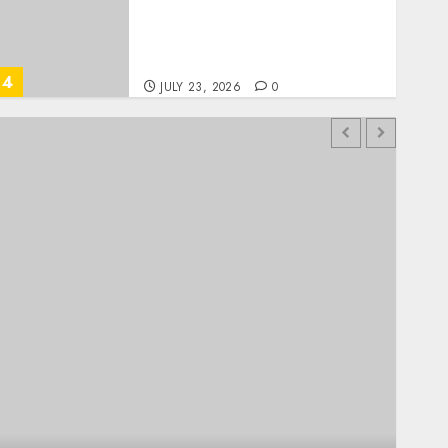
Entertainment Featuring
Engaging Feature Rhythm
Experiences
4
JULY 23, 2026
0
Slot
Experience Online Slot
Adventures With Unique
Symbol Highlight Concepts
JULY 22, 2026
0
5
Slot
Personalized Options Make
Online Slot Journeys More
Enjoyable
JULY 26, 2026
0
1
Slot