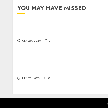
YOU MAY HAVE MISSED
Personalized Options Make Online Slot
Journeys More Enjoyable
JULY 26, 2026
0
Discover Online Slot Entertainment Featuri
Engaging Feature Rhythm Experiences
JULY 23, 2026
0