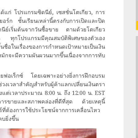
ด้แก่ โปรแกรมซิดนีย์, เซสชั่นโตเกียว, การ
ก ชั้นเรียนเหล่านี้ตรงกับการเปิดและปิด
ดนีย์เริ่มต้นจากวันซื้อขาย ตามด้วยโตเกียว
ด ทุกโปรแกรมมีคุณสมบัติพิเศษของตัวเอง
้นชื่อในเรื่องของการกำหนดเป้าหมายเป็นเงิน
ักจะมีความผันผวนมากขึ้นเนื่องจากการทับ
ายฟอเร็กซ์ โดยเฉพาะอย่างยิ่งการฝึกอบรม
เวลาสำคัญสำหรับผู้ค้าแลกเปลี่ยนเงินตรา
นตั้งแต่เวลาประมาณ 8:00 น. ถึง 12:00 น. EST
ะการขายและสภาพคล่องที่ดีที่สุด ด้วยเหตุนี้
ดอร์ที่ต้องการใช้ประโยชน์จากการเคลื่อนไหว
ิ่งขึ้น