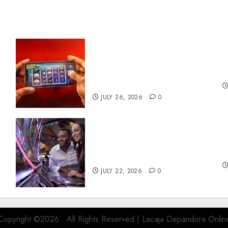
Online Slot Creates
Rewarding Adventures
F
through Vibrant Gaming
A
Worlds
JULY 26, 2026
0
Experience Online Slot
ng
E
Adventures With Unique
T
Symbol Highlight Concepts
JULY 22, 2026
0
Copyright ©2026 . All Rights Reserved | Lacaja Depandora Onlin