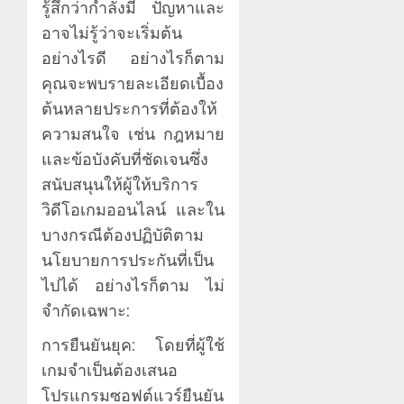
More
รู้สึกว่ากำลังมี ปัญหาและ
Enjoya
Online
อาจไม่รู้ว่าจะเริ่มต้น
Slot
อย่างไรดี อย่างไรก็ตาม
JULY
Create
26,
คุณจะพบรายละเอียดเบื้อง
2026
Rewar
Advent
ต้นหลายประการที่ต้องให้
2
0
throug
ความสนใจ เช่น กฎหมาย
Vibran
และข้อบังคับที่ชัดเจนซึ่ง
Gamin
Fresh
สนับสนุนให้ผู้ให้บริการ
Worlds
Theme
Create
วิดีโอเกมออนไลน์ และใน
JULY
Unique
26,
บางกรณีต้องปฏิบัติตาม
2026
Online
3
นโยบายการประกันที่เป็น
Slot
0
ไปได้ อย่างไรก็ตาม ไม่
Advent
Every
Discov
จำกัดเฉพาะ:
Single
Online
การยืนยันยุค: โดยที่ผู้ใช้
Time
Slot
Entert
เกมจำเป็นต้องเสนอ
JULY
Featur
4
24,
โปรแกรมซอฟต์แวร์ยืนยัน
2026