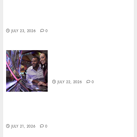
Discover Online Slot Entertainment Featuring
Engaging Feature Rhythm Experiences
JULY 23, 2026
0
Experience Online Slot
Adventures With Unique
Symbol Highlight Concepts
JULY 22, 2026
0
Experience Cheerful Online Slot Gameplay
Through Refreshing Entertainment Journeys
JULY 21, 2026
0