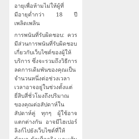
Engag
อายุเพื่อห้ามไม่ให้ผู้ที่
Featur
0
มีอายุต่ำกว่า 18 ปี
Rhyth
Experi
Experi
Online
เพลิดเพลิน
Slot
JULY
การพนันที่รับผิดชอบ: ควร
Advent
23,
2026
With
มีส่วนการพนันที่รับผิดชอบ
5
Unique
เกี่ยวกับเว็บไซต์ของผู้ให้
0
Symbo
บริการ ซึ่งจะรวมถึงวิธีการ
Highli
ลดการเดิมพันของคุณเป็น
Concep
จำนวนหนึ่งต่อช่วงเวลา
JULY
22,
เวลาอาจอยู่ในช่วงตั้งแต่
2026
ยี่สิบสี่ชั่วโมงถึงปริมาณ
0
ของคุณต่อสัปดาห์ใน
สัปดาห์คู่ ทุกๆ ผู้ใช้อาจ
แตกต่างกัน อาจมีไฮเปอร์
ลิงก์ไปยังเว็บไซต์ที่ให้
ข้อมูล ข้อเท็จจริง และเส้น