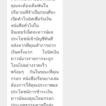
คุณจะต้องเดิมพันใน
ปริมาณที่จำเป็นก่อนที่จะ
เปิดตัวโบนัสเพื่อรับเงิน
หนังสือทั่วไปใน
อินเทอร์เน็ตจะดาวน์ผล
ประโยชน์เข้าบัญชีทันที
หลังจากที่คุณทำการฝาก
เงินครั้งแรก โบนัสเงิน
ดาวน์บางรายการจะถูก
โอนไปอย่างรวดเร็ว
พร้อมๆ กันในขณะที่คุณ
กรอก หนังสือเรียนบางเล่ม
ต้องการให้คุณประกาศผล
ประโยชน์การชำระเงิน
ดาวน์ของคุณโดยกรอก
ประเภทธรรมดาหรือส่ง