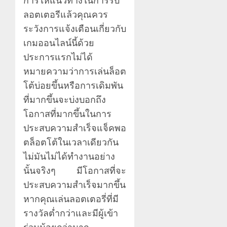
ลอตเตอรีแล้วคุณควร
ระวังการแจ้งเตือนเกี่ยวกับ
เกมออนไลน์นี้ด้วย
ประการแรกไม่ได้
หมายความว่าการเล่นล็อต
โต้บ่อยขึ้นหรือการเดิมพัน
ที่มากขึ้นจะบ่งบอกถึง
โอกาสที่มากขึ้นในการ
ประสบความสำเร็จแจ็คพอ
ตล็อตโต้ในเวลาเดียวกัน
ไม่มันไม่ได้ทำงานอย่าง
นั้นจริงๆ มีโอกาสที่จะ
ประสบความสำเร็จมากขึ้น
หากคุณเล่นลอตเตอรี่ที่มี
รางวัลต่ำกว่าและมีผู้เข้า
ร่วมน้อยกว่ามาก