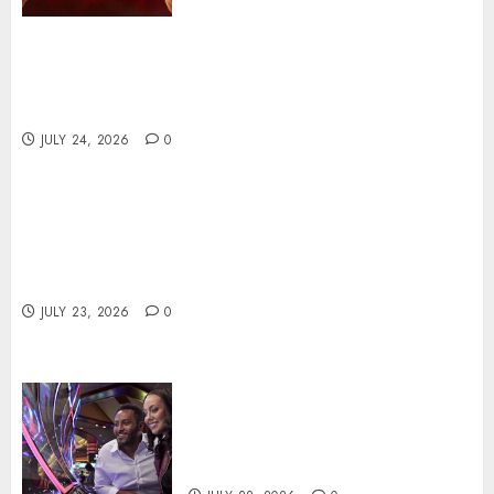
Fresh Themes Create Unique Online Slot
Adventures Every Single Time
JULY 24, 2026
0
Discover Online Slot Entertainment Featuring
Engaging Feature Rhythm Experiences
JULY 23, 2026
0
Experience Online Slot
Adventures With Unique
Symbol Highlight Concepts