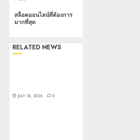
Next
สล็อตออนไลน์ที่ต้องการ
post:
มากที่สุด
RELATED NEWS
Glorious Sports
Adventures Feature
Online Sports Betting
Experiences
JULY 18, 2026
0
Enjoy Rewarding Online
Sports Betting
Experiences Featuring
Positive Sporting