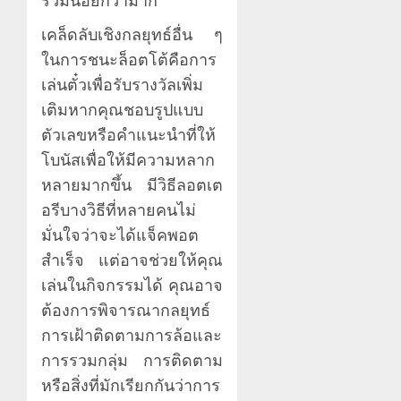
เคล็ดลับเชิงกลยุทธ์อื่น ๆ
ในการชนะล็อตโต้คือการ
เล่นตั๋วเพื่อรับรางวัลเพิ่ม
เติมหากคุณชอบรูปแบบ
ตัวเลขหรือคำแนะนำที่ให้
โบนัสเพื่อให้มีความหลาก
หลายมากขึ้น มีวิธีลอตเต
อรีบางวิธีที่หลายคนไม่
มั่นใจว่าจะได้แจ็คพอต
สำเร็จ แต่อาจช่วยให้คุณ
เล่นในกิจกรรมได้ คุณอาจ
ต้องการพิจารณากลยุทธ์
การเฝ้าติดตามการล้อและ
การรวมกลุ่ม การติดตาม
หรือสิ่งที่มักเรียกกันว่าการ