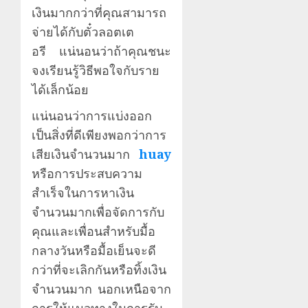
เงินมากกว่าที่คุณสามารถ
จ่ายได้กับตั๋วลอตเต
อรี แน่นอนว่าถ้าคุณชนะ
จงเรียนรู้วิธีพอใจกับราย
ได้เล็กน้อย
แน่นอนว่าการแบ่งออก
เป็นสิ่งที่ดีเพียงพอกว่าการ
เสียเงินจำนวนมาก
huay
หรือการประสบความ
สำเร็จในการหาเงิน
จำนวนมากเพื่อจัดการกับ
คุณและเพื่อนสำหรับมื้อ
กลางวันหรือมื้อเย็นจะดี
กว่าที่จะเลิกกันหรือทิ้งเงิน
จำนวนมาก นอกเหนือจาก
การให้แนวทางในการรับ