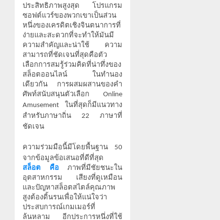
More
ประสิทธิภาพสูงสุด
โปรแกรม
Enjoya
Online
ซอฟต์แวร์ของพวกเขาเป็นส่วน
Slot
หนึ่งของเครดิตเชิงจินตนาการที่
JULY
Create
ง่ายและสะดวกที่จะทำให้มันมี
26,
ความสำคัญและน่าใช้
ความ
2026
Rewar
สามารถที่ชัดเจนที่สุดคือตัว
Advent
2
0
เลือกการสมรู้ร่วมคิดที่น่าทึ่งของ
throug
สล็อตออนไลน์
ในทำนอง
Vibran
เดียวกัน
การผสมผสานของคำ
Gamin
Fresh
ศัพท์สนับสนุนตัวเลือก
Online
Worlds
Theme
ในที่สุดก็มีแนวทาง
Amusement
Create
สำหรับภาษาถิ่น
ภาษาที่
22
JULY
Unique
26,
ชัดเจน
2026
Online
3
Slot
ความร่วมมือนี้มีโดยพื้นฐาน
0
50
Advent
จากข้อมูลข้อเสนอที่ดีที่สุด
Every
Discov
สล็อต คือ
ภาพที่มีชัยชนะใน
Single
Online
อุตสาหกรรม
เสียงที่ดูเหมือน
Time
และปัญหาสล็อตสไตล์คุณภาพ
Slot
สูงต้องดิ้นรนเพื่อให้แน่ใจว่า
Entert
JULY
ประสบการณ์เกมเมอร์ที่
Featur
4
24,
ล้นหลาม
อีกประการหนึ่งที่ใช้
2026