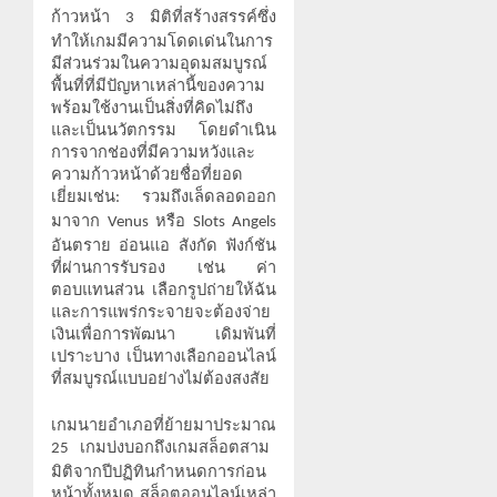
ก้าวหน้า
มิติที่สร้างสรรค์ซึ่ง
3
ทำให้เกมมีความโดดเด่นในการ
มีส่วนร่วมในความอุดมสมบูรณ์
พื้นที่ที่มีปัญหาเหล่านี้ของความ
พร้อมใช้งานเป็นสิ่งที่คิดไม่ถึง
และเป็นนวัตกรรม
โดยดำเนิน
การจากช่องที่มีความหวังและ
ความก้าวหน้าด้วยชื่อที่ยอด
เยี่ยมเช่น
รวมถึงเล็ดลอดออก
:
มาจาก
หรือ
Venus
Slots Angels
อันตราย
อ่อนแอ
สังกัด
ฟังก์ชัน
ที่ผ่านการรับรอง
เช่น
ค่า
ตอบแทนส่วน
เลือกรูปถ่ายให้ฉัน
และการแพร่กระจายจะต้องจ่าย
เงินเพื่อการพัฒนา
เดิมพันที่
เปราะบาง
เป็นทางเลือกออนไลน์
ที่สมบูรณ์แบบอย่างไม่ต้องสงสัย
เกมนายอำเภอที่ย้ายมาประมาณ
เกมบ่งบอกถึงเกมสล็อตสาม
25
มิติจากปีปฏิทินกำหนดการก่อน
หน้าทั้งหมด
สล็อตออนไลน์เหล่า