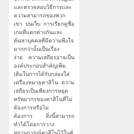
และตรวจสอบวิธีการและ
ความสามารถของพวก
เขา บนเว็บ การเรียกดูชื่อ
เกมที่แตกต่างกันและ
ค้นหาบุคคลที่มีความพึงใจ
มากกว่านั้นเป็นเรื่อง
ง่าย ความเสถียรอาจเป็น
องค์ประกอบสำคัญเพิ่ม
เติมในการได้รับกล่องใส่
เครื่องหมายคาสิโน ความ
เสถียรเป็นเพียงการหยุด
ทรัพยากรของคาสิโนที่ไม่
ต้องการหรือไม่
ต้องการ สิ่งนี้สามารถ
ทำได้โดยการวาง
สถานการณ์คาสิโนไว้ในตู้