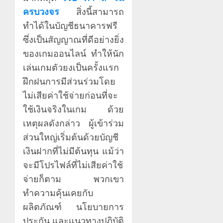
ครบวงจร
สิ่งนี้สามารถ
ทำได้ในบัญชีธนาคารฟรี
ซึ่งเป็นสัญญาณที่ดีอย่างยิ่ง
ของเกมออนไลน์ ทำให้นัก
เล่นเกมตัวยงเป็นครั้งแรก
ฝึกฝนการมีส่วนร่วมโดย
ไม่เสียค่าใช้จ่ายก่อนที่จะ
ใช้เงินจริงในเกม ด้วย
เหตุผลดังกล่าว ผู้เข้าร่วม
ส่วนใหญ่เริ่มต้นด้วยบัญชี
เงินฝากที่ไม่มีต้นทุน แม้ว่า
จะมีโปรไฟล์ที่ไม่เสียค่าใช้
จ่ายก็ตาม พวกเขา
ทำความคุ้นเคยกับ
ผลิตภัณฑ์ นโยบายการ
ประกัน และแนวทางปฏิบัติ