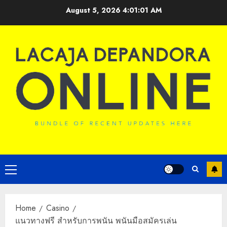
Skip
Create
August 5, 2026
4:01:02 AM
Unique
to
Online
3
content
Slot
Advent
Every
Discov
Single
Online
Time
Slot
Entert
JULY
Featur
4
24,
2026
Engag
Featur
0
Rhyth
Experi
Experi
Online
Slot
Primary
JULY
Advent
23,
Menu
2026
With
5
Unique
0
Home
Casino
Symbo
Highli
แนวทางฟรี สำหรับการพนัน พนันมือสมัครเล่น
Person