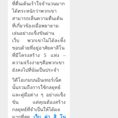
ที่ตื่นเต้นเร้าใจจำนวนมาก
ได้ตระหนักว่าพวกเขา
สามารถเห็นความตื่นเต้น
ที่เกี่ยวข้องเมื่อพยายาม
เล่นอย่างแข็งขันผ่าน
เว็บ พวกเขาไม่ได้ละทิ้ง
ขอบด้วยที่อยู่อาศัยคาสิโน
ที่มีโครงสร้าง 5 แห่ง –
ความจริงง่ายๆคือพวกเขา
ยังคงไปที่นั่นเป็นประจำ
วิดีโอเกมบนอินเทอร์เน็ต
นั้นรวมถึงการใช้กลยุทธ์
และคู่มือต่าง ๆ อย่างแข็ง
ขัน แต่คุณต้องสร้าง
กลยุทธ์ที่จำเป็นให้ได้ผล
มากที่สุด
เว็บ ค่า สิ โน