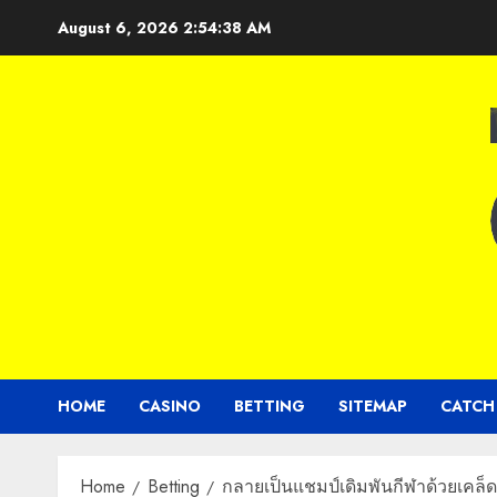
Skip
August 6, 2026
2:54:39 AM
to
content
HOME
CASINO
BETTING
SITEMAP
CATCH
Home
Betting
กลายเป็นแชมป์เดิมพันกีฬาด้วยเคล็