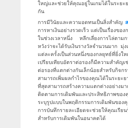
ใหญ่และช่วยให้คุณอยู่ในเกมได้ในระยะ
Slot
กัน
Experience Online Slot Advent
Unique Symbol Highlight Conc
การมีวินัยและความอดทนเป็นสิ่งสำคัญ
ส
ED MILLER
JULY 22, 2026
0
การหาเงินอย่างรวดเร็ว แต่เป็นเรื่องของ
ในช่วงเวลาหนึ่ง หลีกเลี่ยงการไล่ตามการส
หวังว่าจะได้รับเงินรางวัลจำนวนมาก มุ่
แต่ละครั้งเป็นส่วนหนึ่งของกลยุทธ์ที่ยิ่ง
เปรียบเทียบอัตราต่อรองก็มีความสำคัญเ
ต่อรองที่แตกต่างกันเล็กน้อยสำหรับกิ
สามารถเพิ่มผลกำไรของคุณได้ในระยะยาว 
ที่สุดสามารถสร้างความแตกต่างอย่าง
ติดตามการเดิมพันและประสิทธิภาพข
ระบุรูปแบบในพฤติกรรมการเดิมพันของ
การบันทึกรายละเอียดจะช่วยให้คุณเรียน
สำหรับการเดิมพันในอนาคตได้