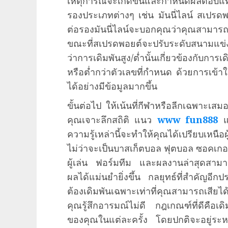
เหตุการณ์จะเกิดขึ้นและกำหนดผลตอบแท
รองประเภทต่างๆ เช่น มันนี่ไลน์ สเปร
ต่อรองมันนี่ไลน์จะบอกคุณว่าคุณสามาร
ขณะที่สเปรดพอยต์จะปรับระดับสนามแข่
ว่าการเดิมพันสูง/ต่ำนั้นเกี่ยวข้องกับกา
หรือต่ำกว่าตัวเลขที่กำหนด ด้วยการเข้า
ได้อย่างมีข้อมูลมากขึ้น
ขั้นต่อไป ให้เน้นที่กีฬาหรือลีกเฉพาะเ
คุณเจาะลึกสถิติ แนว
www fun888
แล
ความรู้เหล่านี้จะทำให้คุณได้เปรียบเหนือผ
ไม่ว่าจะเป็นบาสเก็ตบอล ฟุตบอล ซอคเก
ผู้เล่น ฟอร์มทีม และผลงานล่าสุดสามารถใ
ผลได้แม่นยำยิ่งขึ้น กลยุทธ์ที่สำคัญอีก
ต้องเดิมพันเฉพาะเท่าที่คุณสามารถเสียได
คุณรู้สึกอารมณ์ไม่ดี กฎเกณฑ์ที่ดีคือเดิ
ของคุณในแต่ละครั้ง โดยปกติจะอยู่ระหว่