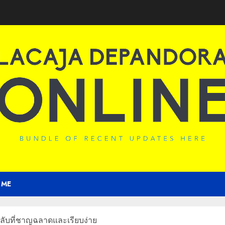
 ME
ดลับที่ชาญฉลาดและเรียบง่าย