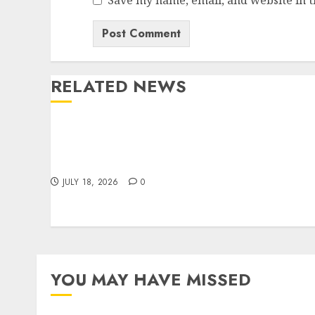
Save my name, email, and website in t
RELATED NEWS
Glorious Sports Adventures Feature Online
Sports Betting Experiences
JULY 18, 2026
0
YOU MAY HAVE MISSED