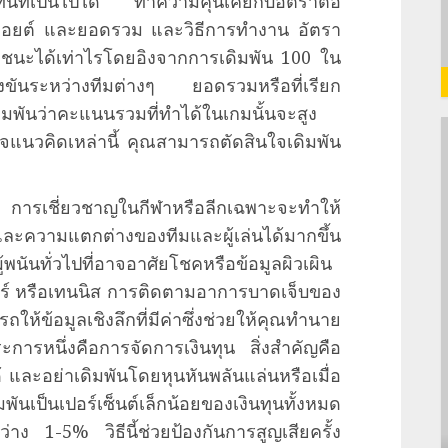
นที่เป็นไปได้ ทำความคุ้นเคยกับอัตราต่อ
ดพอยต์ และยอดรวม และวิธีการทำงาน อัตรา
ถชนะได้เท่าไรโดยอิงจากการเดิมพัน 100 ใน
งขันระหว่างทีมต่างๆ ยอดรวมหรือที่เรียก
รเดิมพันว่าคะแนนรวมที่ทำได้ในเกมนั้นจะสูง
ใจแนวคิดเหล่านี้ คุณสามารถตัดสินใจเดิมพัน
สมอ การเชี่ยวชาญในกีฬาหรือลีกเฉพาะจะทำให้
ะความแตกต่างของทีมและผู้เล่นได้มากขึ้น
ู้พนันทั่วไปที่อาจอาศัยโชคหรือข้อมูลผิวเผิน
อร์ หรือเทนนิส การติดตามอาการบาดเจ็บของ
ห้ข้อมูลเชิงลึกที่มีค่าซึ่งช่วยให้คุณทำนาย
ประการหนึ่งคือการจัดการเงินทุน สิ่งสำคัญคือ
้ และอย่าเดิมพันโดยหุนหันพลันแล่นหรือเมื่อ
มพันเป็นเปอร์เซ็นต์เล็กน้อยของเงินทุนทั้งหมด
าง 1-5% วิธีนี้ช่วยป้องกันการสูญเสียครั้ง