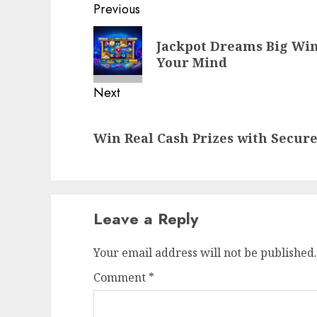
Continue
Previous
Reading
Previous
Jackpot Dreams Big Win
post:
Your Mind
Next
Next
Win Real Cash Prizes with Secure
post:
Leave a Reply
Your email address will not be published.
Comment
*