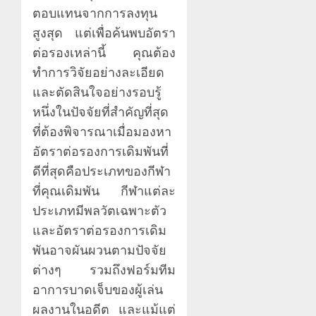
Journe
0
ตอบแทนจากการลงทุน
More
สูงสุด แต่เพื่อค้นพบอัตรา
Enjoya
Online
ต่อรองเหล่านี้ คุณต้อง
Slot
JULY
Create
ทำการวิจัยอย่างละเอียด
26,
2026
Rewar
และตัดสินใจอย่างรอบรู้
Advent
2
0
หนึ่งในปัจจัยที่สำคัญที่สุด
throug
ที่ต้องพิจารณาเมื่อมองหา
Vibran
Gamin
Fresh
อัตราต่อรองการเดิมพันที่
Worlds
Theme
ดีที่สุดคือประเภทของกีฬา
Create
JULY
ที่คุณเดิมพัน กีฬาแต่ละ
Unique
26,
ประเภทมีพลวัตเฉพาะตัว
2026
Online
3
Slot
และอัตราต่อรองการเดิม
0
Advent
พันอาจผันผวนตามปัจจัย
Every
Discov
ต่างๆ รวมถึงฟอร์มทีม
Single
Online
Time
อาการบาดเจ็บของผู้เล่น
Slot
Entert
ผลงานในอดีต และแม้แต่
JULY