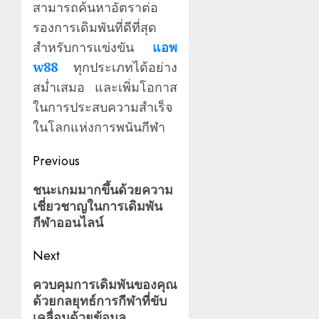
สามารถค้นหาอัตราต่อ
รองการเดิมพันที่ดีที่สุด
สำหรับการแข่งขัน
แอพ
w88
ทุกประเภทได้อย่าง
สม่ำเสมอ และเพิ่มโอกาส
ในการประสบความสำเร็จ
ในโลกแห่งการพนันกีฬา
Continue
Previous
Reading
Previous
ชนะเกมมากขึ้นด้วยความ
เชี่ยวชาญในการเดิมพัน
post:
กีฬาออนไลน์
Next
Next
ควบคุมการเดิมพันของคุณ
ด้วยกลยุทธ์การกีฬาที่ขับ
post:
เคลื่อนด้วยข้อมูล