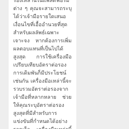
ต่าง ๆ คุณจะสามารถระบุ
ได้ว่าเจ้ามือรายใดเสนอ
เงื่อนไขที่เอื้ออำนวยที่สุด
สำหรับผลลัพธ์เฉพาะ
เจาะจง หากต้องการเพิ่ม
ผลตอบแทนที่เป็นไปได้
สูงสุด การใช้เครื่องมือ
เปรียบเทียบอัตราต่อรอง
การเดิมพันก็มีประโยชน์
เช่นกัน เครื่องมือเหล่านี้จะ
รวบรวมอัตราต่อรองจาก
เจ้ามือที่หลากหลาย ช่วย
ให้คุณระบุอัตราต่อรอง
สูงสุดที่มีสำหรับการ
แข่งขันที่กำหนดได้อย่าง
รวดเร็ว เครื่องมือเหล่านี้