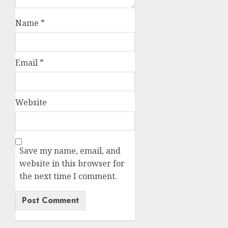
Name
*
Email
*
Website
Save my name, email, and
website in this browser for
the next time I comment.