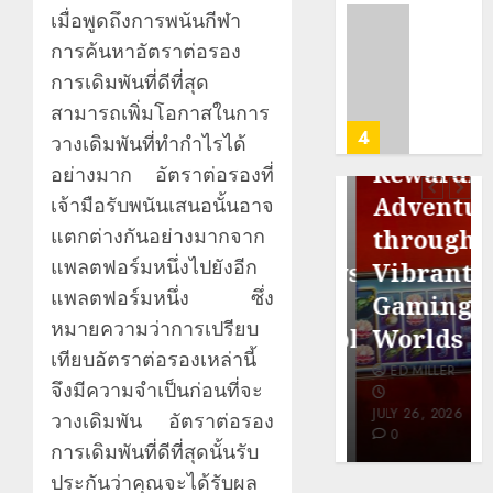
Advent
เมื่อพูดถึงการพนันกีฬา
Every
Discov
Slot
Slot
การค้นหาอัตราต่อรอง
Single
Online
Experience
Online
Slot
การเดิมพันที่ดีที่สุด
Time
Slot
Online
Personalized
Slot
Entert
สามารถเพิ่มโอกาสในการ
JULY
Featur
Slot
Options
Creates
4
24,
วางเดิมพันที่ทำกำไรได้
2026
Engag
Adventures
Make
Rewardin
อย่างมาก อัตราต่อรองที่
Featur
0
With
Online
Adventur
เจ้ามือรับพนันเสนอนั้นอาจ
Rhyth
Experi
Experi
Online
แตกต่างกันอย่างมากจาก
Unique
Slot
through
Slot
แพลตฟอร์มหนึ่งไปยังอีก
Symbol
Journeys
Vibrant
JULY
Advent
23,
แพลตฟอร์มหนึ่ง ซึ่ง
Highlight
More
Gaming
2026
With
5
หมายความว่าการเปรียบ
Unique
Concepts
Enjoyable
Worlds
0
Symbo
เทียบอัตราต่อรองเหล่านี้
ED MILLER
ED MILLER
ED MILLER
Highli
Person
จึงมีความจำเป็นก่อนที่จะ
Concep
Option
JULY 22, 2026
JULY 26, 2026
JULY 26, 2026
วางเดิมพัน อัตราต่อรอง
Make
0
0
0
JULY
การเดิมพันที่ดีที่สุดนั้นรับ
Online
22,
2026
Slot
ประกันว่าคุณจะได้รับผล
1