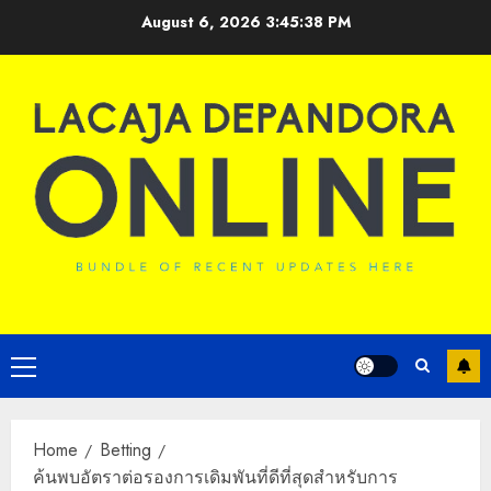
Skip
Theme
August 6, 2026
3:45:39 PM
to
Create
Unique
content
Online
3
Slot
Advent
Every
Discov
Single
Online
Time
Slot
Entert
JULY
Featur
4
24,
2026
Engag
Featur
0
Rhyth
Experi
Experi
Online
Primary
Slot
Menu
JULY
Advent
23,
2026
With
5
Home
Betting
Unique
0
ค้นพบอัตราต่อรองการเดิมพันที่ดีที่สุดสำหรับการ
Symbo