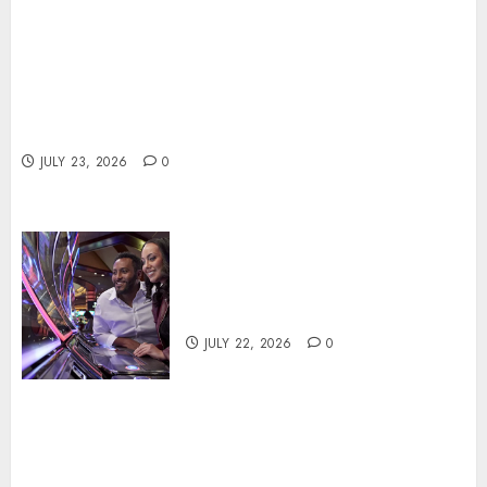
Discover Online Slot Entertainment Featuring
Engaging Feature Rhythm Experiences
JULY 23, 2026
0
Experience Online Slot
Adventures With Unique
Symbol Highlight Concepts
JULY 22, 2026
0
Experience Cheerful Online Slot Gameplay
Through Refreshing Entertainment Journeys