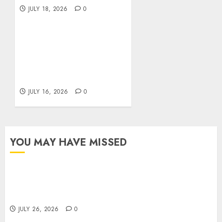
JULY 18, 2026
0
Enjoy Rewarding Online
Sports Betting
Experiences Featuring
Positive Sporting
Adventures Daily
JULY 16, 2026
0
YOU MAY HAVE MISSED
Personalized Options Make Online Slot Journeys
More Enjoyable
JULY 26, 2026
0