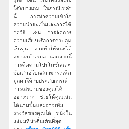
ยุทธ์ เช่น เกมไพ่หรือเกม
โต๊ะบางเกม ในกรณีเหล่า
นี้ การทำความเข้าใจ
ความน่าจะเป็นและการใช้
กลวิธี เช่น การจัดการ
ความเสี่ยงหรือการควบคุม
เงินทุน อาจทำให้ชนะได้
อย่างสม่ำเสมอ นอกจากนี้
การติดตามโปรโมชั่นและ
ข้อเสนอโบนัสสามารถเพิ่ม
มูลค่าให้กับประสบการณ์
การเล่นเกมของคุณได้
อย่างมาก ช่วยให้คุณเล่น
ได้นานขึ้นและอาจเพิ่ม
รางวัลของคุณได้ หนึ่งใน
แง่มุมที่น่าตื่นเต้นที่สุด