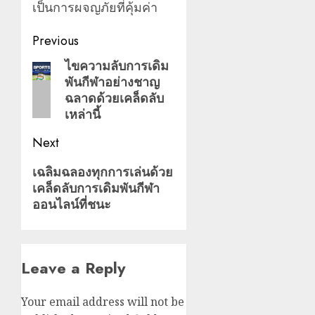
เป็นการผจญภัยที่คุ้มค่า
Continue
Previous
Reading
ไขความลับการเดิม
Previous
พันกีฬาอย่างชาญ
post:
ฉลาดด้วยเคล็ดลับ
เหล่านี้
Next
Next
เฉลิมฉลองทุกการเล่นด้วย
เคล็ดลับการเดิมพันกีฬา
post:
ออนไลน์ที่ชนะ
Leave a Reply
Your email address will not be