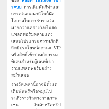
ของ
สล็อต fun888 เข้า
ระบบ
การเดิมพันกีฬาและ
การเล่นเกมคาสิโนก็คือ
โอกาสในการรับรางวัล
มากกว่าแค่รางวัลเงินสด
แพลตฟอร์มหลายแห่ง
เสนอโปรแกรมความภักดี
สิทธิประโยชน์สถานะ VIP
หรือสิทธิ์เข้าร่วมกิจกรรม
พิเศษสำหรับผู้เล่นที่เข้า
ร่วมแพลตฟอร์มอย่าง
สม่ำเสมอ
รางวัลเหล่านี้อาจมีตั้งแต่
เดิมพันฟรีหรือหมุนไป
จนถึงรางวัลทางกายภาพ
เช่น สินค้าหรือทริป