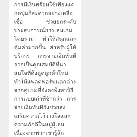
การมีเงินพร้อมใช้เพียงแค่
กดปุ่มก็สะดวกอย่างเหลือ
เชื่อ ช่วยยกระดับ
ประสบการณ์การเล่นเกม
โดยรวม ทำให้สนุกและ
คุ้มค่ามากขึ้น สำหรับผู้ให้
บริการ การจ่ายเงินทันที
อาจเป็นคุณสมบัติที่น่า
สนใจที่ดึงดูดลูกค้าใหม่
ทำให้แพลตฟอร์มแตกต่าง
จากคู่แข่งที่ยังคงพึ่งพาวิธี
การแบบเก่าที่ช้ากว่า การ
จ่ายเงินทันทียังช่วยส่ง
เสริมความไว้วางใจและ
ความภักดีในหมู่ผู้เล่น
เนื่องจากพวกเขารู้สึก