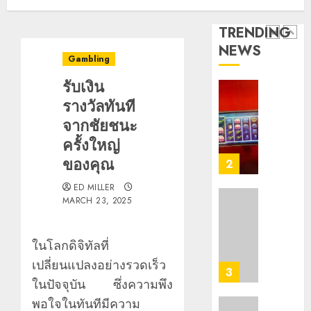
Concep
Option
Make
TRENDING
JULY
Online
22,
NEWS
2026
Slot
1
Gambling
Journe
0
รับเงิน
More
Enjoya
Online
รางวัลทันที
Slot
จากชัยชนะ
JULY
Create
26,
ครั้งใหญ่
2026
Rewar
ของคุณ
Advent
2
0
throug
ED MILLER
Vibran
MARCH 23, 2025
Gamin
Fresh
Worlds
Theme
Create
ในโลกดิจิทัลที่
JULY
Unique
26,
เปลี่ยนแปลงอย่างรวดเร็ว
2026
Online
3
ในปัจจุบัน ซึ่งความพึง
Slot
0
Advent
พอใจในทันทีมีความ