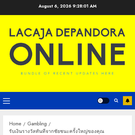
Skip
Create
August 6, 2026
9:28:02 AM
Unique
to
Online
3
content
Slot
Advent
Every
Discov
Single
Online
Time
Slot
Entert
JULY
Featur
4
24,
2026
Engag
Featur
0
Rhyth
Experi
Experi
Online
Slot
Primary
JULY
Advent
23,
Menu
2026
With
5
Unique
0
Home
Gambling
Symbo
Highli
รับเงินรางวัลทันทีจากชัยชนะครั้งใหญ่ของคุณ
Person