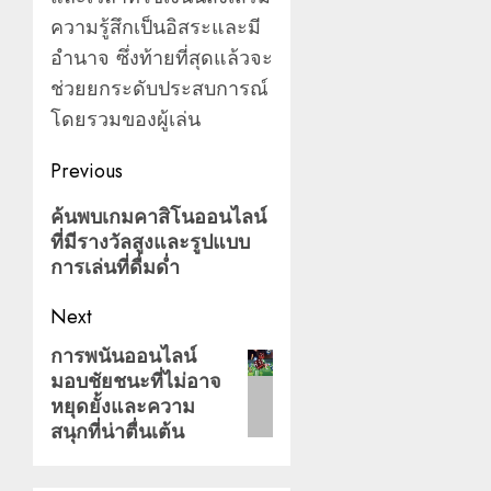
ความรู้สึกเป็นอิสระและมี
อำนาจ ซึ่งท้ายที่สุดแล้วจะ
ช่วยยกระดับประสบการณ์
โดยรวมของผู้เล่น
Continue
Previous
Reading
Previous
ค้นพบเกมคาสิโนออนไลน์
ที่มีรางวัลสูงและรูปแบบ
post:
การเล่นที่ดื่มด่ำ
Next
การพนันออนไลน์
Next
มอบชัยชนะที่ไม่อาจ
post:
หยุดยั้งและความ
สนุกที่น่าตื่นเต้น