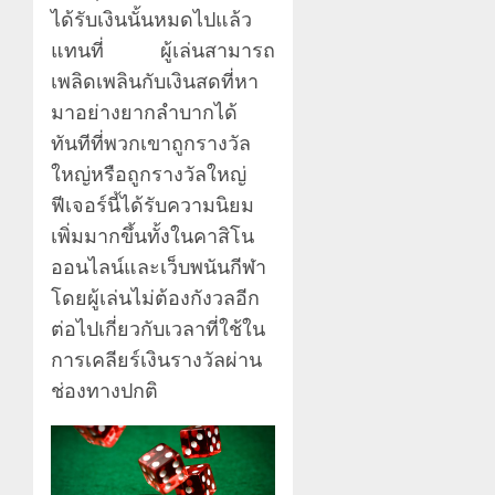
Engag
ได้รับเงินนั้นหมดไปแล้ว
Featur
0
แทนที่ ผู้เล่นสามารถ
Rhyth
Experi
Experi
Online
เพลิดเพลินกับเงินสดที่หา
Slot
มาอย่างยากลำบากได้
JULY
Advent
23,
ทันทีที่พวกเขาถูกรางวัล
2026
With
5
ใหญ่หรือถูกรางวัลใหญ่
Unique
0
Symbo
ฟีเจอร์นี้ได้รับความนิยม
Highli
เพิ่มมากขึ้นทั้งในคาสิโน
Concep
ออนไลน์และเว็บพนันกีฬา
JULY
โดยผู้เล่นไม่ต้องกังวลอีก
22,
2026
ต่อไปเกี่ยวกับเวลาที่ใช้ใน
0
การเคลียร์เงินรางวัลผ่าน
ช่องทางปกติ