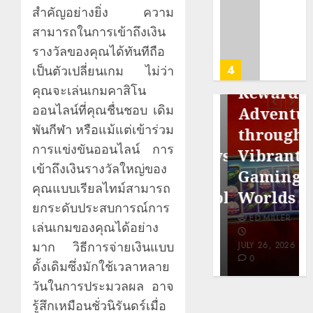
Every
Discov
Slot
Slot
สำคัญอย่างยิ่ง ความ
Single
Online
Experience
Online
Slot
สามารถในการเข้าถึงเงิน
Time
Slot
Online
Personalized
Slot
รางวัลของคุณได้ทันทีถือ
Entert
JULY
Featur
Slot
Options
Creates
เป็นตัวเปลี่ยนเกม ไม่ว่า
4
24,
2026
Engag
คุณจะเล่นเกมคาสิโน
Adventures
Make
Rewardin
Featur
0
ออนไลน์ที่คุณชื่นชอบ เดิม
With
Online
Adventur
Rhyth
Experi
พันกีฬา หรือแม้แต่เข้าร่วม
Experi
Online
Unique
Slot
through
Slot
การแข่งขันออนไลน์ การ
Symbol
Journeys
Vibrant
JULY
Advent
23,
เข้าถึงเงินรางวัลใหญ่ของ
Highlight
More
Gaming
2026
With
5
คุณแบบเรียลไทม์สามารถ
Unique
Concepts
Enjoyable
Worlds
0
ยกระดับประสบการณ์การ
Symbo
ED MILLER
ED MILLER
ED MILLER
Highli
Person
เล่นเกมของคุณได้อย่าง
Concep
Option
มาก วิธีการจ่ายเงินแบบ
JULY 22, 2026
JULY 26, 2026
JULY 26, 2026
Make
0
0
0
JULY
ดั้งเดิมซึ่งมักใช้เวลาหลาย
Online
22,
วันในการประมวลผล อาจ
2026
Slot
1
Journe
รู้สึกเหมือนชั่วนิรันดร์เมื่อ
0