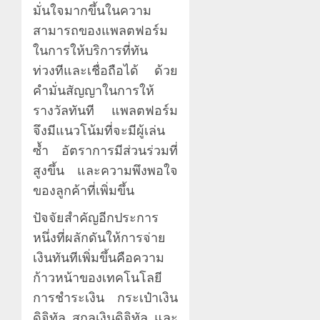
มั่นใจมากขึ้นในความ
สามารถของแพลตฟอร์ม
ในการให้บริการที่ทัน
ท่วงทีและเชื่อถือได้ ด้วย
คำมั่นสัญญาในการให้
รางวัลทันที แพลตฟอร์ม
จึงมีแนวโน้มที่จะมีผู้เล่น
ซ้ำ อัตราการมีส่วนร่วมที่
สูงขึ้น และความพึงพอใจ
ของลูกค้าที่เพิ่มขึ้น
ปัจจัยสำคัญอีกประการ
หนึ่งที่ผลักดันให้การจ่าย
เงินทันทีเพิ่มขึ้นคือความ
ก้าวหน้าของเทคโนโลยี
การชำระเงิน กระเป๋าเงิน
ดิจิทัล สกุลเงินดิจิทัล และ