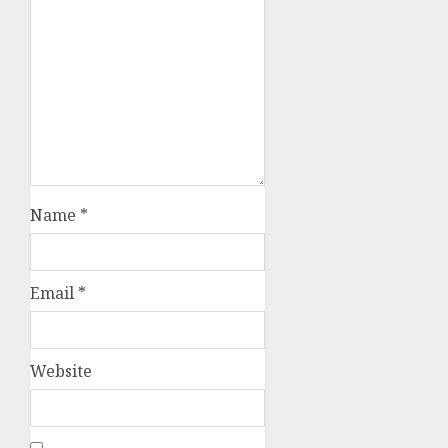
Name
*
Email
*
Website