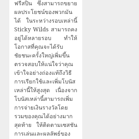
ฟรีสปิน ซึ่งสามารถขยาย
ผลประโยชน์ของพวกมัน
ได้ ในระหว่างรอบเหล่านี้
Sticky Wilds สามารถคง
อยู่ได้หลายรอบ ทำให้
โอกาสที่คุณจะได้รับ
ชัยชนะครั้งใหญ่เพิ่มขึ้น
ตรวจสอบให้แน่ใจว่าคุณ
เข้าใจอย่างถ่องแท้ถึงวิธี
การเรียกใช้และเพิ่มโบนัส
เหล่านี้ให้สูงสุด เนื่องจาก
โบนัสเหล่านี้สามารถเพิ่ม
การจ่ายเงินรางวัลโดย
รวมของคุณได้อย่างมาก
สุดท้าย ให้ติดตามเซสชัน
การเล่นและผลลัพธ์ของ