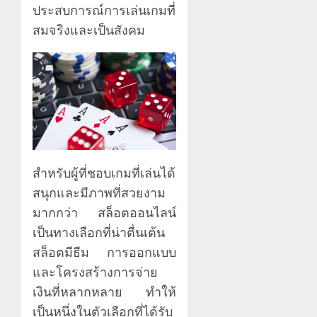
ประสบการณ์การเล่นเกมที่
สมจริงและเป็นสังคม
สำหรับผู้ที่ชอบเกมที่เล่นได้
สนุกและมีภาพที่สวยงาม
มากกว่า สล็อตออนไลน์
เป็นทางเลือกที่น่าตื่นเต้น
สล็อตมีธีม การออกแบบ
และโครงสร้างการจ่าย
เงินที่หลากหลาย ทำให้
เป็นหนึ่งในตัวเลือกที่ได้รับ