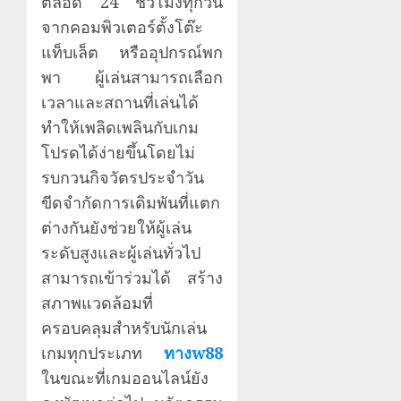
ตลอด 24 ชั่วโมงทุกวัน
จากคอมพิวเตอร์ตั้งโต๊ะ
แท็บเล็ต หรืออุปกรณ์พก
พา ผู้เล่นสามารถเลือก
เวลาและสถานที่เล่นได้
ทำให้เพลิดเพลินกับเกม
โปรดได้ง่ายขึ้นโดยไม่
รบกวนกิจวัตรประจำวัน
ขีดจำกัดการเดิมพันที่แตก
ต่างกันยังช่วยให้ผู้เล่น
ระดับสูงและผู้เล่นทั่วไป
สามารถเข้าร่วมได้ สร้าง
สภาพแวดล้อมที่
ครอบคลุมสำหรับนักเล่น
เกมทุกประเภท
ทางw88
ในขณะที่เกมออนไลน์ยัง