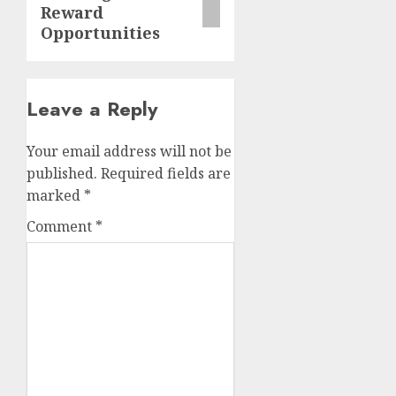
Reward
Opportunities
Leave a Reply
Your email address will not be
published.
Required fields are
marked
*
Comment
*