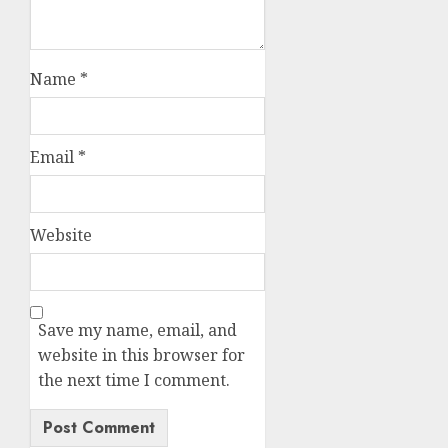
Name
*
Email
*
Website
Save my name, email, and
website in this browser for
the next time I comment.