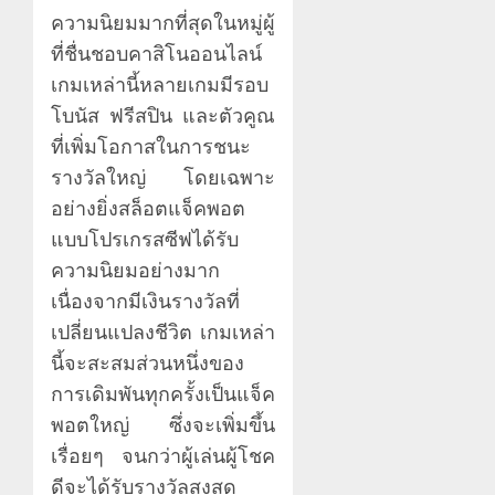
ความนิยมมากที่สุดในหมู่ผู้
ที่ชื่นชอบคาสิโนออนไลน์
เกมเหล่านี้หลายเกมมีรอบ
โบนัส ฟรีสปิน และตัวคูณ
ที่เพิ่มโอกาสในการชนะ
รางวัลใหญ่ โดยเฉพาะ
อย่างยิ่งสล็อตแจ็คพอต
แบบโปรเกรสซีฟได้รับ
ความนิยมอย่างมาก
เนื่องจากมีเงินรางวัลที่
เปลี่ยนแปลงชีวิต เกมเหล่า
นี้จะสะสมส่วนหนึ่งของ
การเดิมพันทุกครั้งเป็นแจ็ค
พอตใหญ่ ซึ่งจะเพิ่มขึ้น
เรื่อยๆ จนกว่าผู้เล่นผู้โชค
ดีจะได้รับรางวัลสูงสุด