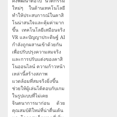
คงพัฒนาต่อไป นวัตกรรม
ใหม่ๆ ในด้านเทคโนโลยี
ทำให้ประสบการณ์ในคาสิ
โนน่าสนใจและคุ้มค่ามาก
ขึ้น เทคโนโลยีเสมือนจริง
VR และปัญญาประดิษฐ์ AI
กำลังถูกผสานเข้าด้วยกัน
เพื่อปรับปรุงความสมจริง
และการปรับแต่งของคาสิ
โนออนไลน์ ความก้าวหน้า
เหล่านี้สร้างสภาพ
แวดล้อมที่สมจริงยิ่งขึ้น
ช่วยให้ผู้เล่นโต้ตอบกับเกม
ในรูปแบบที่ไม่เคย
จินตนาการมาก่อน ด้วย
คุณสมบัติใหม่ที่น่าตื่นเต้น