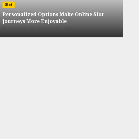
Online Slot Creates
Slot
Slot
Rewarding Adventures
Online Slot Creates Rewarding Adventures
Fres
through Vibrant Gaming
through Vibrant Gaming Worlds
Adve
Worlds
ED MILLER
JULY 26, 2026
0
ED 
2
JULY 26, 2026
0
Slot
Fresh Themes Create Unique
Online Slot Adventures Every
Single Time
JULY 24, 2026
0
3
Slot
Discover Online Slot
Entertainment Featuring
Engaging Feature Rhythm
Experiences
4
JULY 23, 2026
0