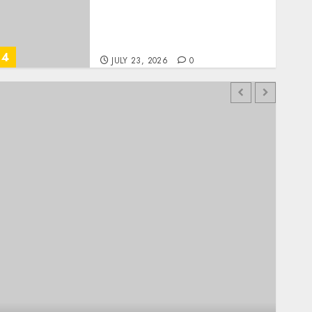
Entertainment Featuring
Engaging Feature Rhythm
Experiences
4
JULY 23, 2026
0
Slot
Experience Online Slot
Adventures With Unique
Symbol Highlight Concepts
JULY 22, 2026
0
5
Slot
Personalized Options Make
Online Slot Journeys More
Enjoyable
JULY 26, 2026
0
1
Slot