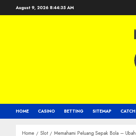
Skip
August 9, 2026
8:44:36 AM
to
content
HOME
CASINO
BETTING
SITEMAP
CATCH
Home
Slot
Memahami Peluang Sepak Bola – Ubah