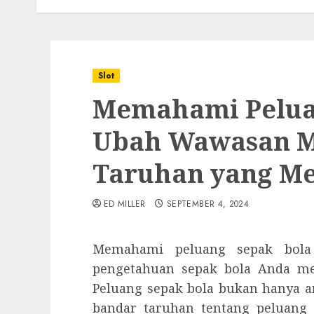
Slot
Memahami Peluan
Ubah Wawasan Me
Taruhan yang M
ED MILLER
SEPTEMBER 4, 2024
Memahami peluang sepak bola
pengetahuan sepak bola Anda men
Peluang sepak bola bukan hanya a
bandar taruhan tentang peluang 