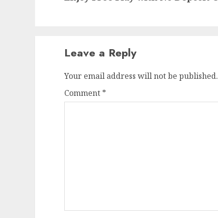
Leave a Reply
Your email address will not be published.
Comment
*