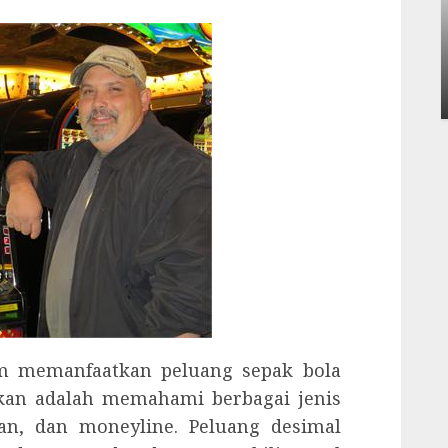
Slot
Personalized Options Make Online Slot
Journeys More Enjoyable
ED MILLER
JULY 26, 2026
0
am memanfaatkan peluang sepak bola
an adalah memahami berbagai jenis
an, dan moneyline. Peluang desimal