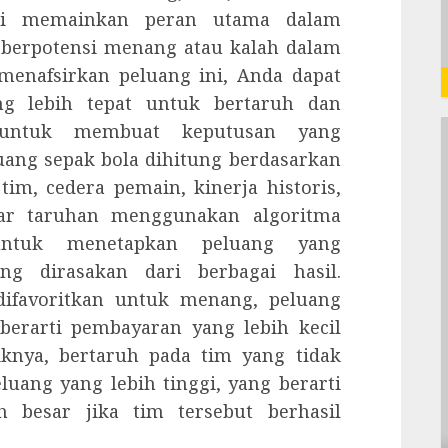
ini memainkan peran utama dalam
berpotensi menang atau kalah dalam
menafsirkan peluang ini, Anda dapat
g lebih tepat untuk bertaruh dan
 untuk membuat keputusan yang
uang sepak bola dihitung berdasarkan
tim, cedera pemain, kinerja historis,
dar taruhan menggunakan algoritma
untuk menetapkan peluang yang
g dirasakan dari berbagai hasil.
 difavoritkan untuk menang, peluang
berarti pembayaran yang lebih kecil
iknya, bertaruh pada tim yang tidak
ang yang lebih tinggi, yang berarti
h besar jika tim tersebut berhasil